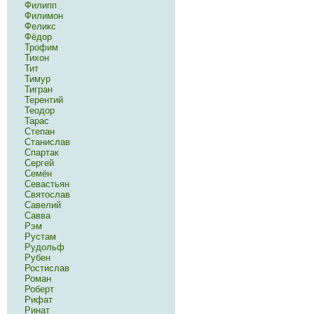
Филипп
Филимон
Феликс
Фёдор
Трофим
Тихон
Тит
Тимур
Тигран
Терентий
Теодор
Тарас
Степан
Станислав
Спартак
Сергей
Семён
Севастьян
Святослав
Савелий
Савва
Рэм
Рустам
Рудольф
Рубен
Ростислав
Роман
Роберт
Рифат
Ринат