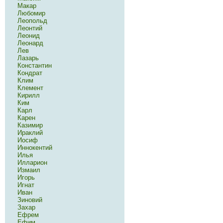
Макар
Любомир
Леопольд
Леонтий
Леонид
Леонард
Лев
Лазарь
Константин
Кондрат
Клим
Клемент
Кирилл
Ким
Карл
Карен
Казимир
Ираклий
Иосиф
Иннокентий
Илья
Илларион
Измаил
Игорь
Игнат
Иван
Зиновий
Захар
Ефрем
Ефим