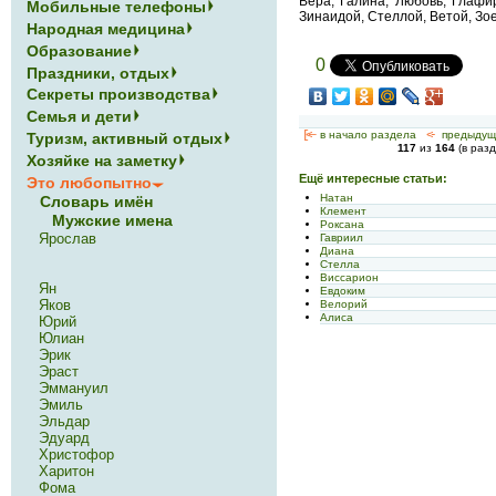
Вера, Галина, Любовь, Глафи
Мобильные телефоны
Зинаидой, Стеллой, Ветой, Зое
Народная медицина
Образование
0
Праздники, отдых
Секреты производства
Семья и дети
[<—
в начало раздела
<-
предыдущ
Туризм, активный отдых
117
из
164
(в раз
Хозяйке на заметку
Ещё интересные статьи:
Это любопытно
Натан
Словарь имён
Клемент
Мужские имена
Роксана
Ярослав
Гавриил
Диана
Стелла
Виссарион
Ян
Евдоким
Яков
Велорий
Алиса
Юрий
Юлиан
Эрик
Эраст
Эммануил
Эмиль
Эльдар
Эдуард
Христофор
Харитон
Фома