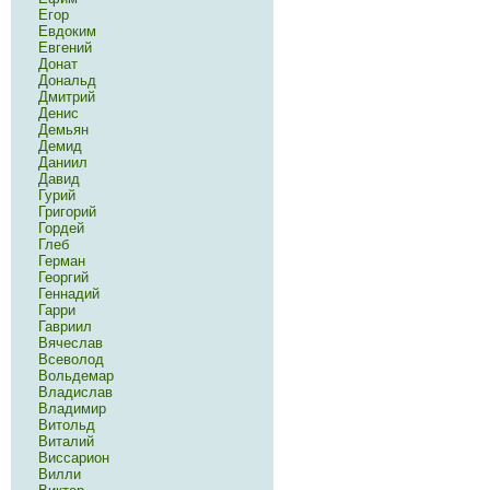
Егор
Евдоким
Евгений
Донат
Дональд
Дмитрий
Денис
Демьян
Демид
Даниил
Давид
Гурий
Григорий
Гордей
Глеб
Герман
Георгий
Геннадий
Гарри
Гавриил
Вячеслав
Всеволод
Вольдемар
Владислав
Владимир
Витольд
Виталий
Виссарион
Вилли