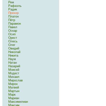
Рем
Рафаэль
Радик
Прохор
Платон
Пётр
Парамон
Павел
Оскар
Осип
Орест
Олесь
Олег
Овидий
Николай
Никита
Наум
Натан
Назарий
Моисей
Модест
Михаил
Мирослав
Мирон
Матвей
Мартын
Марк
Мариан
Максимилиан
Максим