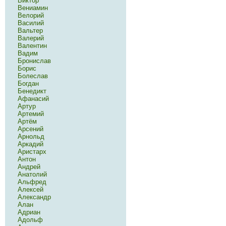
Виктор
Вениамин
Велорий
Василий
Вальтер
Валерий
Валентин
Вадим
Бронислав
Борис
Болеслав
Богдан
Бенедикт
Афанасий
Артур
Артемий
Артём
Арсений
Арнольд
Аркадий
Аристарх
Антон
Андрей
Анатолий
Альфред
Алексей
Александр
Алан
Адриан
Адольф