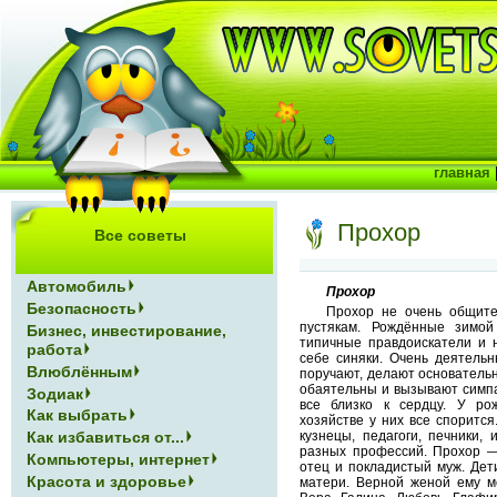
главная
Прохор
Все советы
Автомобиль
Прохор
Безопасность
Прохор не очень общите
пустякам. Рождённые зимо
Бизнес, инвестирование,
типичные правдоискатели и 
работа
себе синяки. Очень деятельн
Влюблённым
поручают, делают основатель
обаятельны и вызывают симп
Зодиак
все близко к сердцу. У ро
Как выбрать
хозяйстве у них все спорится
Как избавиться от...
кузнецы, педагоги, печники,
разных профессий. Прохор —
Компьютеры, интернет
отец и покладистый муж. Дет
Красота и здоровье
матери. Верной женой ему м