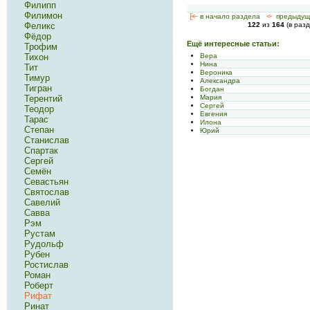
Филипп
Филимон
[<—
в начало раздела
<-
предыдущ
Феликс
122
из
164
(в раз
Фёдор
Ещё интересные статьи:
Трофим
Вера
Тихон
Нина
Тит
Вероника
Тимур
Александра
Тигран
Богдан
Мария
Терентий
Сергей
Теодор
Евгения
Тарас
Илона
Степан
Юрий
Станислав
Спартак
Сергей
Семён
Севастьян
Святослав
Савелий
Савва
Рэм
Рустам
Рудольф
Рубен
Ростислав
Роман
Роберт
Рифат
Ринат