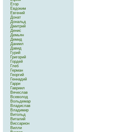
Егор
Евдоким
Евгений
Донат
Дональд
Дмитрий
Денис
Демьян
Демид
Даниил
Давид
Гурий
Григорий
Гордей
Глеб
Герман
Георгий
Геннадий
Гарри
Гавриил
Вячеслав
Всеволод
Вольдемар
Владислав
Владимир
Витольд
Виталий
Виссарион
Вилли