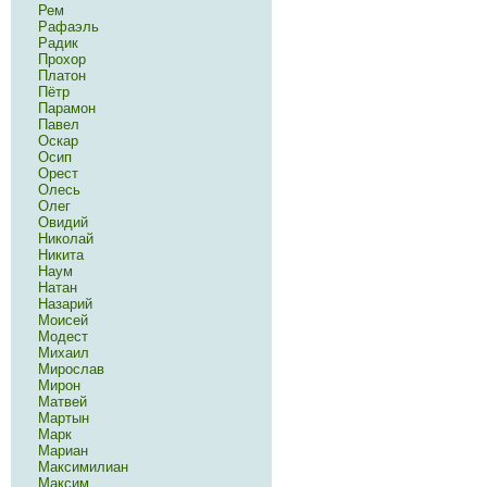
Рем
Рафаэль
Радик
Прохор
Платон
Пётр
Парамон
Павел
Оскар
Осип
Орест
Олесь
Олег
Овидий
Николай
Никита
Наум
Натан
Назарий
Моисей
Модест
Михаил
Мирослав
Мирон
Матвей
Мартын
Марк
Мариан
Максимилиан
Максим