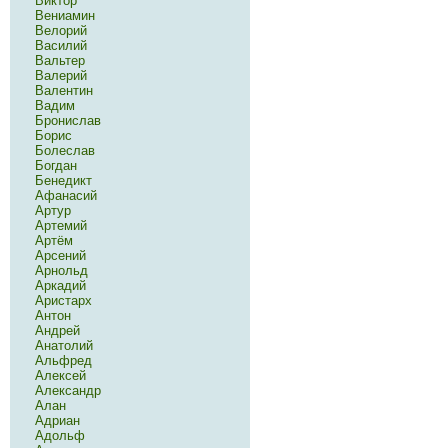
Виктор
Вениамин
Велорий
Василий
Вальтер
Валерий
Валентин
Вадим
Бронислав
Борис
Болеслав
Богдан
Бенедикт
Афанасий
Артур
Артемий
Артём
Арсений
Арнольд
Аркадий
Аристарх
Антон
Андрей
Анатолий
Альфред
Алексей
Александр
Алан
Адриан
Адольф