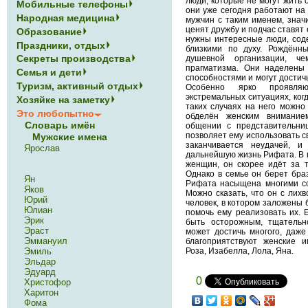
люди, которые не могут жить 
Мобильные телефоны
они уже сегодня работают на 
Народная медицина
мужчин с таким именем, значи
ценят дружбу и подчас ставят 
Образование
нужны интересные люди, сод
Праздники, отдых
близкими по духу. Рождён
Секреты производства
душевной организации, ч
прагматизма. Они наделены
Семья и дети
способностями и могут достичь
Туризм, активный отдых
Особенно ярко проявля
экстремальных ситуациях, когд
Хозяйке на заметку
таких случаях на него можно
Это любопытно
обделён женским внимание
Словарь имён
общении с представительни
позволяет ему использовать с
Мужские имена
заканчивается неудачей, и
Ярослав
дальнейшую жизнь Рифата. В 
женщин, он скорее идёт за т
Однако в семье он берет бра
Ян
Рифата насыщена многими со
Яков
Можно сказать, что он с лихв
Юрий
человек, в котором заложены 
Юлиан
помочь ему реализовать их. 
Эрик
быть осторожным, тщательн
Эраст
может достичь многого, даж
Эммануил
благоприятствуют женские 
Эмиль
Роза, Изабелла, Лола, Яна.
Эльдар
Эдуард
0
Христофор
Харитон
Фома