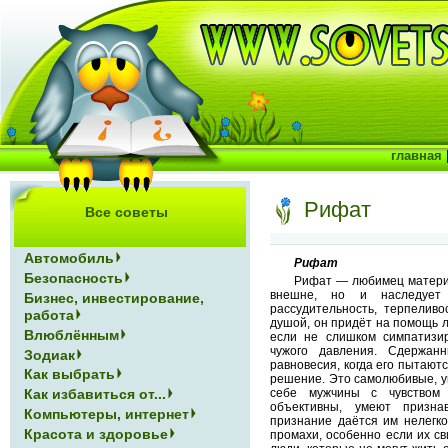
главная
Рифат
Все советы
Автомобиль
Рифат
Безопасность
Рифат — любимец матери,
внешне, но и наследует
Бизнес, инвестирование,
рассудительность, терпелив
работа
душой, он придёт на помощь л
Влюблённым
если не слишком симпатизир
чужого давления. Сдержан
Зодиак
равновесия, когда его пытаютс
Как выбрать
решение. Это самолюбивые, у
Как избавиться от...
себе мужчины с чувством 
объективны, умеют призна
Компьютеры, интернет
признание даётся им нелегк
Красота и здоровье
промахи, особенно если их св