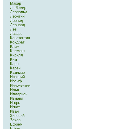
Макар
Любомир
Леопольд
Леонтий
Леонид
Леонард
Лев
Лазарь
Константин
Кондрат
Клим
Клемент
Кирилл
Ким
Карл
Карен
Казимир
Ираклий
Иосиф
Иннокентий
Илья
Илларион
Измаил
Игорь
Игнат
Иван
Зиновий
Захар
Ефрем
Ефим