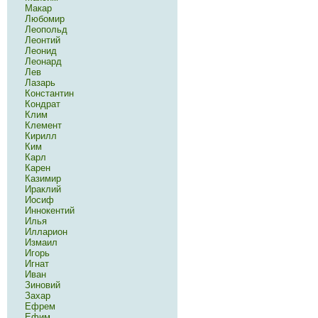
Макар
Любомир
Леопольд
Леонтий
Леонид
Леонард
Лев
Лазарь
Константин
Кондрат
Клим
Клемент
Кирилл
Ким
Карл
Карен
Казимир
Ираклий
Иосиф
Иннокентий
Илья
Илларион
Измаил
Игорь
Игнат
Иван
Зиновий
Захар
Ефрем
Ефим