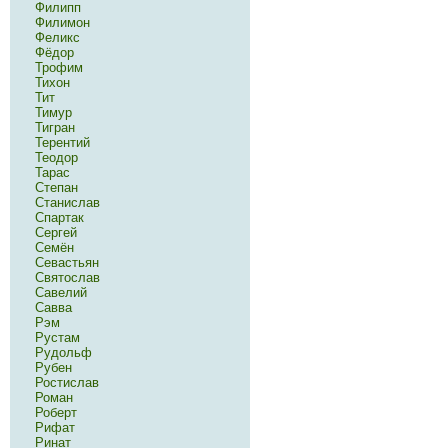
Филипп
Филимон
Феликс
Фёдор
Трофим
Тихон
Тит
Тимур
Тигран
Терентий
Теодор
Тарас
Степан
Станислав
Спартак
Сергей
Семён
Севастьян
Святослав
Савелий
Савва
Рэм
Рустам
Рудольф
Рубен
Ростислав
Роман
Роберт
Рифат
Ринат