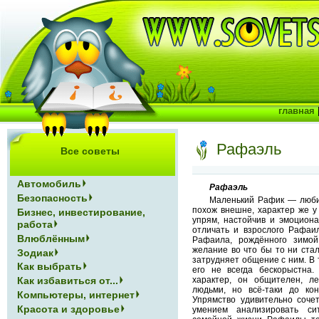
главная
Рафаэль
Все советы
Автомобиль
Рафаэль
Безопасность
Маленький Рафик — люби
похож внешне, характер же у
Бизнес, инвестирование,
упрям, настойчив и эмоциона
работа
отличать и взрослого Рафаи
Влюблённым
Рафаила, рождённого зимой
желание во что бы то ни стал
Зодиак
затрудняет общение с ним. В 
Как выбрать
его не всегда бескорыстна
Как избавиться от...
характер, он общителен, л
людьми, но всё-таки до кон
Компьютеры, интернет
Упрямство удивительно соче
Красота и здоровье
умением анализировать си