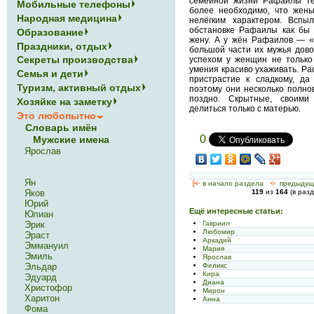
семейной жизни Рафаилы те
Мобильные телефоны
более необходимо, что жен
Народная медицина
нелёгким характером. Вспы
обстановке Рафаилы как бы 
Образование
жену. А у жён Рафаилов — «
Праздники, отдых
большой части их мужья дово
Секреты производства
успехом у женщин не только 
умения красиво ухаживать. Р
Семья и дети
пристрастие к сладкому, да
Туризм, активный отдых
поэтому они несколько полно
поздно. Скрытные, своими
Хозяйке на заметку
делиться только с матерью.
Это любопытно
Словарь имён
0
Мужские имена
Ярослав
Ян
[<—
в начало раздела
<-
предыдущ
Яков
119
из
164
(в раз
Юрий
Ещё интересные статьи:
Юлиан
Гавриил
Эрик
Любомир
Эраст
Аркадий
Эммануил
Мария
Эмиль
Ярослав
Феликс
Эльдар
Кира
Эдуард
Диана
Христофор
Мирон
Харитон
Анна
Фома