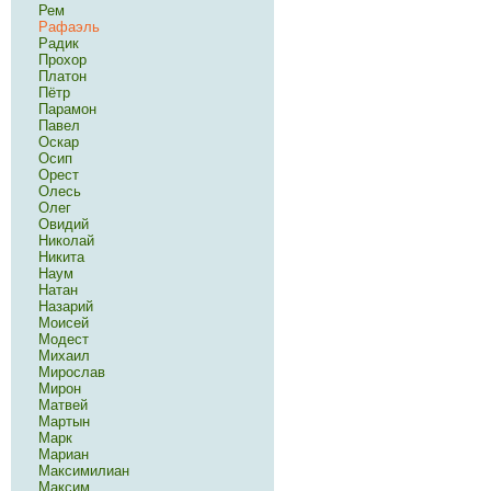
Рем
Рафаэль
Радик
Прохор
Платон
Пётр
Парамон
Павел
Оскар
Осип
Орест
Олесь
Олег
Овидий
Николай
Никита
Наум
Натан
Назарий
Моисей
Модест
Михаил
Мирослав
Мирон
Матвей
Мартын
Марк
Мариан
Максимилиан
Максим