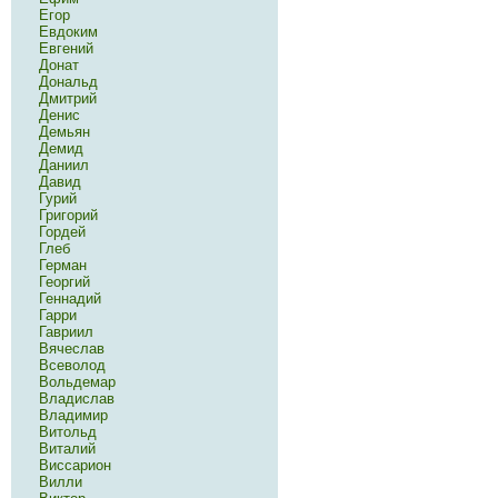
Егор
Евдоким
Евгений
Донат
Дональд
Дмитрий
Денис
Демьян
Демид
Даниил
Давид
Гурий
Григорий
Гордей
Глеб
Герман
Георгий
Геннадий
Гарри
Гавриил
Вячеслав
Всеволод
Вольдемар
Владислав
Владимир
Витольд
Виталий
Виссарион
Вилли