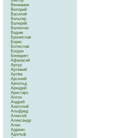
Виктор
Вениамин
Велорий
Василий
Вальтер
Валерий
Валентин
Вадим
Бронислав
Борис
Болеслав
Богдан
Бенедикт
Афанасий
Артур
Артемий
Артём
Арсений
Арнольд
Аркадий
Аристарх
Антон
Андрей
Анатолий
Альфред
Алексей
Александр
Алан
Адриан
Адольф