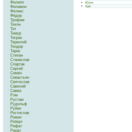
Филипп
Юлия
Ада
Филимон
Феликс
Фёдор
Трофим
Тихон
Тит
Тимур
Тигран
Терентий
Теодор
Тарас
Степан
Станислав
Спартак
Сергей
Семён
Севастьян
Святослав
Савелий
Савва
Рэм
Рустам
Рудольф
Рубен
Ростислав
Роман
Роберт
Рифат
Ринат