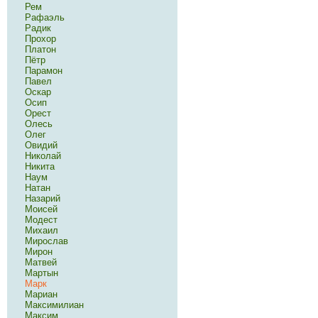
Рем
Рафаэль
Радик
Прохор
Платон
Пётр
Парамон
Павел
Оскар
Осип
Орест
Олесь
Олег
Овидий
Николай
Никита
Наум
Натан
Назарий
Моисей
Модест
Михаил
Мирослав
Мирон
Матвей
Мартын
Марк
Мариан
Максимилиан
Максим