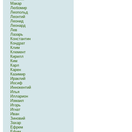
Макар
Любомир
Леопольд
Леонтий
Леонид
Леонард
Лев
Лазарь
Константин
Кондрат
Клим
Клемент
Кирилл
Ким
Карл
Карен
Казимир
Ираклий
Иосиф
Иннокентий
Илья
Илларион
Измаил
Игорь
Игнат
Иван
Зиновий
Захар
Ефрем
Ефим