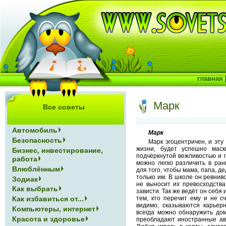
главная
Марк
Все советы
Автомобиль
Марк
Безопасность
Марк эгоцентричен, и эту 
жизни, будет успешно маск
Бизнес, инвестирование,
подчёркнутой вежливостью и 
работа
можно легко различить в ран
Влюблённым
для того, чтобы мама, папа, д
только им. В школе он ревниво
Зодиак
не выносит их превосходства
Как выбрать
зависти. Так же ведёт он себя
Как избавиться от...
тем, кто перечит ему и не сч
видимо, сказываются карьер
Компьютеры, интернет
всегда можно обнаружить дом
Красота и здоровье
преобладают иностранные авт