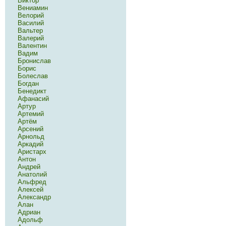
Виктор
Вениамин
Велорий
Василий
Вальтер
Валерий
Валентин
Вадим
Бронислав
Борис
Болеслав
Богдан
Бенедикт
Афанасий
Артур
Артемий
Артём
Арсений
Арнольд
Аркадий
Аристарх
Антон
Андрей
Анатолий
Альфред
Алексей
Александр
Алан
Адриан
Адольф