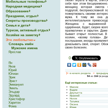
Любит играть в карты, злится
Мобильные телефоны
себя при этом бесцеремонно
Народная медицина
женщину, которая смогла 
подругой, беспрекословной п
Образование
пожертвовать своими интере
Праздники, отдых
мужа. К тому же она до
Секреты производства
интеллектуальное превосходс
Женщина с выраженной и
Семья и дети
одарённая, будет, скорее всег
Туризм, активный отдых
прагматичен и скрытен. Даже
бывает открыт полностью. В
Хозяйке на заметку
хозяин, «всему голова». Д
Это любопытно
послушании, иногда проявляет
Словарь имён
доказывать своё, спорит. Обо
своих болезнях.
Мужские имена
Ярослав
0
Ян
Яков
Юрий
Юлиан
[<—
в начало раздела
<-
предыдущ
94
из
164
(в раз
Эрик
Эраст
Ещё интересные статьи:
Эммануил
Максим
Эмиль
Вадим
Эльдар
Джульетта
Эдуард
Ираклий
Нелли
Христофор
Татьяна
Харитон
Оксана
Фома
Юлия