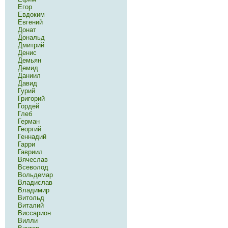
Егор
Евдоким
Евгений
Донат
Дональд
Дмитрий
Денис
Демьян
Демид
Даниил
Давид
Гурий
Григорий
Гордей
Глеб
Герман
Георгий
Геннадий
Гарри
Гавриил
Вячеслав
Всеволод
Вольдемар
Владислав
Владимир
Витольд
Виталий
Виссарион
Вилли