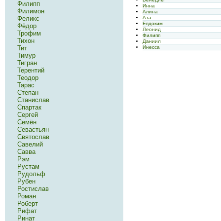
Филипп
Инна
Филимон
Алина
Аза
Феликс
Евдоким
Фёдор
Леонид
Трофим
Филипп
Тихон
Даниил
Инесса
Тит
Тимур
Тигран
Терентий
Теодор
Тарас
Степан
Станислав
Спартак
Сергей
Семён
Севастьян
Святослав
Савелий
Савва
Рэм
Рустам
Рудольф
Рубен
Ростислав
Роман
Роберт
Рифат
Ринат