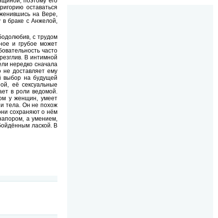
нщиной, поэтому его
ригорию оставаться
 женившись на Вере,
 в браке с Анжелой,
бодолюбив, с трудом
зное и грубое может
бовательность часто
резглив. В интимной
ели нередко сначала
о не доставляет ему
ой выбор на будущей
ной, её сексуальные
ает в роли ведомой.
ом у женщин, умеет
 и тела. Он не похож
 они сохраняют о нём
апором, а умением,
бойдённым лаской. В