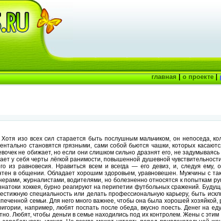
главная
|
о проекте
|
Хотя изо всех сил старается быть послушным мальчиком, он непоседа, кол
ментально становятся грязными, сами собой бьются чашки, которых касаютс
евочек не обижает, но если они слишком сильно дразнят его, не задумываясь
ает у себя черты лёгкой ранимости, повышенной душевной чувствительности
го из равновесия. Нравиться всем и всегда — его девиз, и, следуя ему, 
нтен в общении. Обладает хорошим здоровьем, уравновешен. Мужчины с т
ерами, журналистами, водителями, но болезненно относятся к попыткам ру
знатоки хоккея, бурно реагируют на перипетии футбольных сражений. Будущ
естижную специальность или делать профессиональную карьеру, быть иск
спеченной семьи. Для него много важнее, чтобы она была хорошей хозяйкой, 
ригории, например, любят поспать после обеда, вкусно поесть. Денег на ед
тно. Любят, чтобы деньги в семье находились под их контролем. Жены с этим