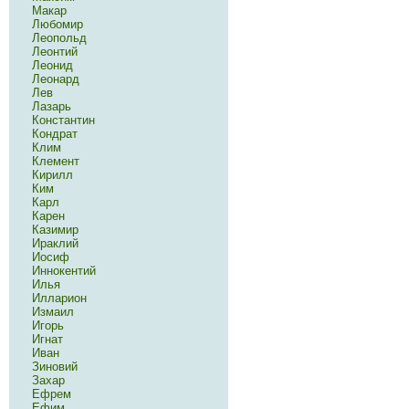
Макар
Любомир
Леопольд
Леонтий
Леонид
Леонард
Лев
Лазарь
Константин
Кондрат
Клим
Клемент
Кирилл
Ким
Карл
Карен
Казимир
Ираклий
Иосиф
Иннокентий
Илья
Илларион
Измаил
Игорь
Игнат
Иван
Зиновий
Захар
Ефрем
Ефим