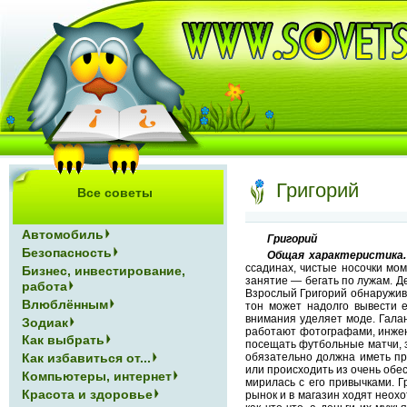
Григорий
Все советы
Автомобиль
Григорий
Безопасность
Общая характеристика.
ссадинах, чистые носочки мо
Бизнес, инвестирование,
занятие — бегать по лужам. Д
работа
Взрослый Григорий обнаружив
Влюблённым
тон может надолго вывести е
внимания уделяет моде. Гала
Зодиак
работают фотографами, инжен
Как выбрать
посещать футбольные матчи, 
Как избавиться от...
обязательно должна иметь пр
или происходить из очень обе
Компьютеры, интернет
мирилась с его привычками. Г
Красота и здоровье
рынок и в магазин ходят неохо