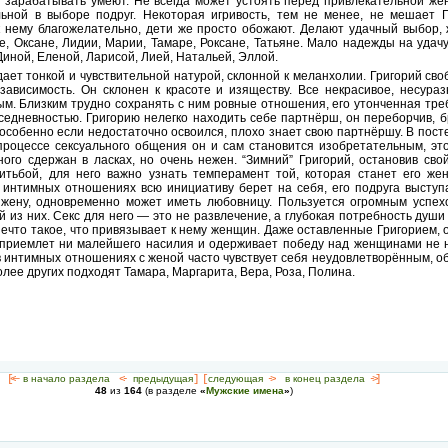
ья зарабатывать умеют. Не всегда может устоять перед привлекательной же
ьной в выборе подруг. Некоторая игривость, тем не менее, не мешает Г
 нему благожелательно, дети же просто обожают. Делают удачный выбор,
е, Оксане, Лидии, Марии, Тамаре, Роксане, Татьяне. Мало надежды на удачу
Диной, Еленой, Ларисой, Лией, Натальей, Эллой.
ает тонкой и чувствительной натурой, склонной к меланхолии. Григорий сво
зависимость. Он склонен к красоте и изяществу. Все некрасивое, несура
ым. Близким трудно сохранять с ним ровные отношения, его утонченная тре
седневностью. Григорию нелегко находить себе партнёрш, он переборчив, б
особенно если недостаточно освоился, плохо знает свою партнёршу. В пост
процессе сексуального общения он и сам становится изобретательным, эт
ого сдержан в ласках, но очень нежен. “Зимний” Григорий, остановив св
итьбой, для него важно узнать темперамент той, которая станет его же
в интимных отношениях всю инициативу берет на себя, его подруга выступ
 жену, одновременно может иметь любовницу. Пользуется огромным успех
й из них. Секс для него — это не развлечение, а глубокая потребность души
 нечто такое, что привязывает к нему женщин. Даже оставленные Григорием,
приемлет ни малейшего насилия и одерживает победу над женщинами не н
в интимных отношениях с женой часто чувствует себя неудовлетворённым, о
лее других подходят Тамара, Маргарита, Вера, Роза, Полина.
[<—
в начало раздела
<-
предыдущая
] [
следующая
->
в конец раздела
->]
48
из
164
(в разделе
«
Мужские имена
»
)