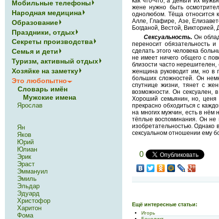
как что-что, а деньги их муж
Мобильные телефоны
жене нужно быть осмотрител
Народная медицина
однолюбом. Тёща относится к
Алле, Глафире, Азе, Елизавет
Образование
Богданой, Вестой, Викторией, 
Праздники, отдых
Сексуальность.
Он облад
Секреты производства
переносит обязательность и 
Семья и дети
сделать этого человека больн
не имеет ничего общего с пов
Туризм, активный отдых
близости часто нерешителен, 
Хозяйке на заметку
женщина руководит им, но в 
больших сложностей. Он немн
Это любопытно
спутнице жизни, тянет с жен
Словарь имён
возможности. Он сексуален, 
Мужские имена
Хороший семьянин, но, ценя
Ярослав
прекрасно обходиться с каждо
на многих мужчин, есть в нём
тёплые воспоминания. Он не 
изобретательностью. Однако 
Ян
сексуальном отношении ему бо
Яков
Юрий
Юлиан
0
Эрик
Эраст
Эммануил
Эмиль
Эльдар
Эдуард
Христофор
Ещё интересные статьи:
Харитон
Игорь
Фома
Бенедикт