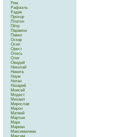
Рем
Рафаэль
Радик
Прохор
Платон
Пётр
Парамон
Павел
Оскар
Осип
Орест
Олесь
Олег
Овидий
Николай
Никита
Наум
Натан
Назарий
Моисей
Модест
Михаил
Мирослав
Мирон
Матвей
Мартын
Марк
Мариан
Максимилиан
Максим