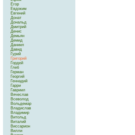
Егор
Евдоким
Евгений
Донат
Дональд
Дмитрий
Денис
Демьян
Демид
Даниил
Давид
Гурий
Григорий
Гордей
Глеб
Герман
Георгий
Геннадий
Гарри
Гавриил
Вячеслав
Всеволод
Вольдемар
Владислав
Владимир
Витольд
Виталий
Виссарион
Вилли