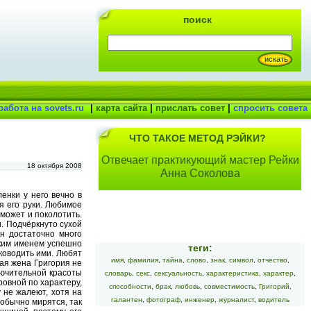
поиск
работа на sovets.ru
|
карта сайта
|
прислать совет
|
спросить совета
ЧТО ТАКОЕ МЕТОД РЭЙКИ?
Отвечает практикующий мастер Рейки
18 октября 2008
Анна Соколова
енки у него вечно в
я его руки. Любимое
 может и поколотить.
. Подчёркнуто сухой
он достаточно много
аким именем успешно
теги:
ководить ими. Любят
имя
,
фамилия
,
тайна
,
слово
,
знак
,
символ
,
отчество
,
ая жена Григория не
лючительной красоты
словарь
,
секс
,
сексуальность
,
характеристика
,
характер
,
ровной по характеру,
способности
,
брак
,
любовь
,
совместимость
,
Григорий
,
у не жалеют, хотя на
галантен
,
фотограф
,
инженер
,
журналист
,
водитель
 обычно мирятся, так