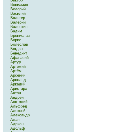
Виктор
Вениамин
Велорий
Василий
Вальтер
Валерий
Валентин
Вадим
Бронислав
Борис
Болеслав
Богдан
Бенедикт
Афанасий
Артур
Артемий
Артём
Арсений
Арнольд
Аркадий
Аристарх
Антон
Андрей
Анатолий
Альфред
Алексей
Александр
Алан
Адриан
Адольф