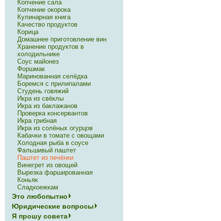
Копчение сала
Копчение окорока
Кулинарная книга
Качество продуктов
Корица
Домашнее приготовление вин
Хранение продуктов в
холодильнике
Соус майонез
Форшмак
Маринованная селёдка
Боремся с прилипалами
Студень говяжий
Икра из свёклы
Икра из баклажанов
Проверка консервантов
Икра грибная
Икра из солёных огурцов
Кабачки в томате с овощами
Холодная рыба в соусе
Фальшивый паштет
Паштет из печёнки
Винегрет из овощей
Вырезка фаршированная
Коньяк
Сладкоежкам
Это любопытно
Юридические вопросы
Я прошу совета