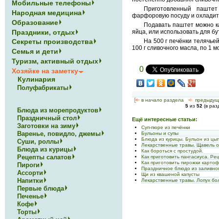
Мобильные телефоны
Приготовленный паштет
Народная медицина
фарфоровую посуду и охладит
Образование
Подавать паштет можно ка
Праздники, отдых
яйца, или использовать для бу
На 500 г печёнки телячьей
Секреты производства
100 г сливочного масла, по 1 м
Семья и дети
Туризм, активный отдых
0
Хозяйке на заметку
Кулинария
Полуфабрикаты
[<—
в начало раздела
<-
предыдущ
5
из
52
(в ра
Блюда из морепродуктов
Праздничный стол
Ещё интересные статьи:
Заготовки на зиму
Суп-пюре из печёнки
Варенье, повидло, джемы
Бульоны и супы
Блюда из курицы. Бульон из ц
Суши, роллы
Лекарственные травы. Щавель о
Блюда из курицы
Как бороться с простудой.
Рецепты салатов
Как приготовить пангасиуса. Ре
Как приготовить пирожки карто
Пироги
Праздничное блюдо из заливног
Ассорти
Щи из квашеной капусты
Напитки
Лекарственные травы. Лопух бо
Первые блюда
Печенье
Кофе
Торты