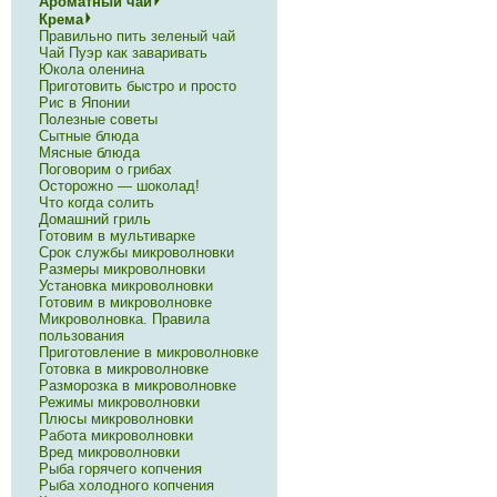
Ароматный чай
Крема
Правильно пить зеленый чай
Чай Пуэр как заваривать
Юкола оленина
Приготовить быстро и просто
Рис в Японии
Полезные советы
Сытные блюда
Мясные блюда
Поговорим о грибах
Осторожно — шоколад!
Что когда солить
Домашний гриль
Готовим в мультиварке
Срок службы микроволновки
Размеры микроволновки
Установка микроволновки
Готовим в микроволновке
Микроволновка. Правила
пользования
Приготовление в микроволновке
Готовка в микроволновке
Разморозка в микроволновке
Режимы микроволновки
Плюсы микроволновки
Работа микроволновки
Вред микроволновки
Рыба горячего копчения
Рыба холодного копчения