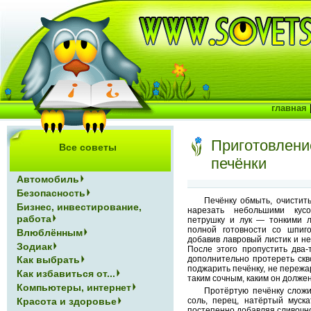
главная
Приготовлени
Все советы
печёнки
Автомобиль
Безопасность
Печёнку обмыть, очистит
Бизнес, инвестирование,
нарезать небольшими кус
работа
петрушку и лук — тонкими л
полной готовности со шпиго
Влюблённым
добавив лавровый листик и не
Зодиак
После этого пропустить два-
дополнительно протереть скв
Как выбрать
поджарить печёнку, не пережа
Как избавиться от...
таким сочным, каким он должен
Компьютеры, интернет
Протёртую печёнку сложи
Красота и здоровье
соль, перец, натёртый муск
постепенно добавляя сливочн