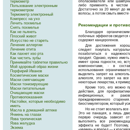
термометр
ополаскиватели или шампуни
либо применять в чистом 
Пользование электронным
Достаточно за 20 минут до м
термометром
волосы, а потом смыть вместе
Термометр электронный
Компресс на ухо
Лечить похмелье
Рекомендации и против
Снять похмелье
Как не пьянеть
Благодаря органически
Плоский живот
побочных эффектов сводится к 
содержит канцерогенов.
Искусство не стареть
Лечение аллергии
Для достижения хороши
Лечение отита
следует покупать натурал
Как пахнет изо рта
позаботиться о надежност
продукт. Однако, нужно иметь
Как чистить зубы
имеет срока годности, но, вс
Принимайте таблетки правильно
компонентами, - в сост
Мой здоровый образ жизни
использования ограничивает
Порфирий Иванов
выделить запрет на алкогол
Косметические маски
алкоголя, это запрет на вс
Маски смягчающие
некоторые лекарства, к пример
Маски тонизирующие
Кроме того, его можно 
Маски питательные
действия, для профилакти
Очищающие маски
инфекционных, и рако
Противопоказания
преждевременного старени
Настойки, которые необходимо
биостимулятором, который ус
иметь
Но не стоит возлагать все
Масла в домашней аптеке
Это не панацея, а лишь движ
Ячмень на глазах
первую очередь зависит о
Язва тропическая
выполнять все рекомендац
Язва желудка
эффекта не будет! Поэтому,
Экзема
«мумия» и вперед — к красиво