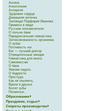
Ангина
Алкоголизм
Аллергия
Здоровое сердце
Домашняя аптечка
Заповеди Порфирия Иванова
Примеси в мёде
Русские опохмелители
О пользе бани
Парадоксальная гимнастика
Затоксикованность организма
О зубах
Потливость ног
Бег — лучший доктор
Отрицательные эмоции
Гимнастика для мозга
Самомассаж
О бане
Умение падать
О бодрости.
Простуда.
Как не опьянеть.
Врачи и друзья.
Болят зубы
Похмелье...
Образование
Праздники, отдых
Секреты производства