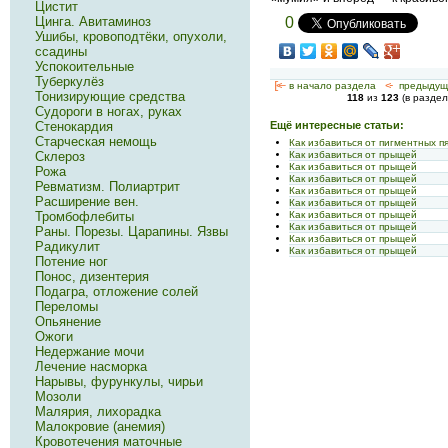
Цистит
Цинга. Авитаминоз
0
Ушибы, кровоподтёки, опухоли,
ссадины
Успокоительные
Туберкулёз
[<—
в начало раздела
<-
предыдущ
Тонизирующие средства
118
из
123
(в разде
Судороги в ногах, руках
Стенокардия
Ещё интересные статьи:
Старческая немощь
Как избавиться от пигментных п
Как избавиться от прыщей
Склероз
Как избавиться от прыщей
Рожа
Как избавиться от прыщей
Ревматизм. Полиартрит
Как избавиться от прыщей
Расширение вен.
Как избавиться от прыщей
Как избавиться от прыщей
Тромбофлебиты
Как избавиться от прыщей
Раны. Порезы. Царапины. Язвы
Как избавиться от прыщей
Радикулит
Как избавиться от прыщей
Потение ног
Понос, дизентерия
Подагра, отложение солей
Переломы
Опьянение
Ожоги
Недержание мочи
Лечение насморка
Нарывы, фурункулы, чирьи
Мозоли
Малярия, лихорадка
Малокровие (анемия)
Кровотечения маточные