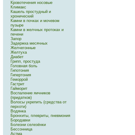
Кровотечения носовые
Климакс
Кашель простудный и
хронический
Камни в почках и мочевом
пузыре
Камни в желчных протоках и
печени
Запор
Задержка месячных
Желчегонные
Желтуха
Диабет
Грипп, простуда
Головная боль
Гипотония
Гипертония
Геморрой
Гастрит
Гайморит
Воспаление яичников
(придатков)
Волосы укрепить (средства от
перхоти)
Водянка
Бронхиты, плевриты, пневмония
Бородавки
Болезни селезёнки
Бессонница
Астма