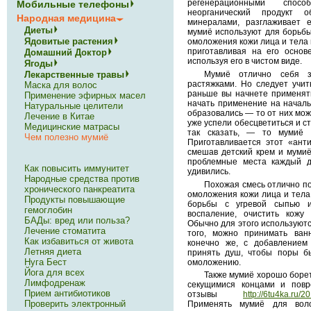
регенерационными спосо
Мобильные телефоны
неорганический продукт 
Народная медицина
минералами, разглаживает 
Диеты
мумиё используют для борьбы
Ядовитые растения
омоложения кожи лица и тела 
приготавливая на его осно
Домашний Доктор
используя его в чистом виде.
Ягоды
Лекарственные травы
Мумиё отлично себя з
растяжками. Но следует учит
Маска для волос
раньше вы начнете применять
Применение эфирных масел
начать применение на началь
Натуральные целители
образовались — то от них мож
Лечение в Китае
уже успели обесцветиться и ст
Медицинские матрасы
так сказать, — то мумиё 
Чем полезно мумиё
Приготавливается этот «ант
смешав детский крем и муми
проблемные места каждый д
Как повысить иммунитет
удивились.
Народные средства против
Похожая смесь отлично по
хронического панкреатита
омоложения кожи лица и тела
Продукты повышающие
борьбы с угревой сыпью 
гемоглобин
воспаление, очистить кожу
БАДы: вред или польза?
Обычно для этого используютс
Лечение стоматита
того, можно принимать ва
Как избавиться от живота
конечно же, с добавлением
Летняя диета
принять душ, чтобы поры б
Нуга Бест
омоложению.
Йога для всех
Также мумиё хорошо борет
Лимфодренаж
секущимися концами и повр
Прием антибиотиков
отзывы
http://6tu4ka.ru/
Проверить электронный
Применять мумиё для воло