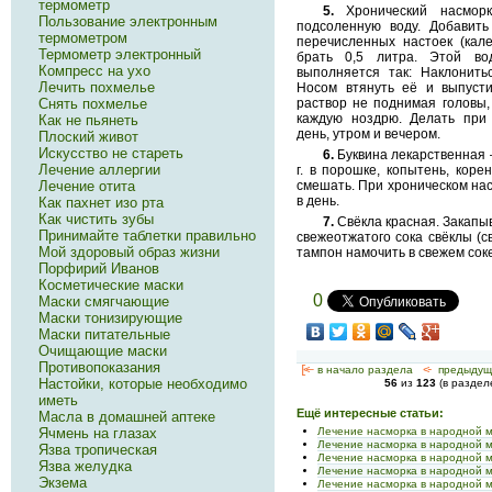
термометр
5.
Хронический насморк
Пользование электронным
подсоленную воду. Добавит
термометром
перечисленных настоек (кале
Термометр электронный
брать 0,5 литра. Этой во
Компресс на ухо
выполняется так: Наклонить
Лечить похмелье
Носом втянуть её и выпусти
Снять похмелье
раствор не поднимая головы,
каждую ноздрю. Делать при
Как не пьянеть
день, утром и вечером.
Плоский живот
Искусство не стареть
6.
Буквина лекарственная —
Лечение аллергии
г. в порошке, копытень, коре
Лечение отита
смешать. При хроническом нас
в день.
Как пахнет изо рта
Как чистить зубы
7.
Свёкла красная. Закапыв
Принимайте таблетки правильно
свежеотжатого сока свёклы (с
Мой здоровый образ жизни
тампон намочить в свежем соке
Порфирий Иванов
Косметические маски
0
Маски смягчающие
Маски тонизирующие
Маски питательные
Очищающие маски
Противопоказания
[<—
в начало раздела
<-
предыдущ
Настойки, которые необходимо
56
из
123
(в разде
иметь
Ещё интересные статьи:
Масла в домашней аптеке
Ячмень на глазах
Лечение насморка в народной 
Лечение насморка в народной 
Язва тропическая
Лечение насморка в народной 
Язва желудка
Лечение насморка в народной 
Экзема
Лечение насморка в народной 