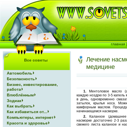
главная
Лечение насм
Все советы
медицине
Автомобиль
Безопасность
Бизнес, инвестирование,
работа
1.
Ментоловое масло (а
Влюблённым
каждую ноздрю по 3-5 капель 
в день, одновременно смазат
Зодиак
затылок, крылья носа. Мож
Как выбрать
камфорным маслом. Процеду
начинающемся насморке.
Как избавиться от...
2.
Каланхое (домашнее 
Компьютеры, интернет
насморке достаточно 2-3 раз
Красота и здоровье
свежего листа каланхое и на