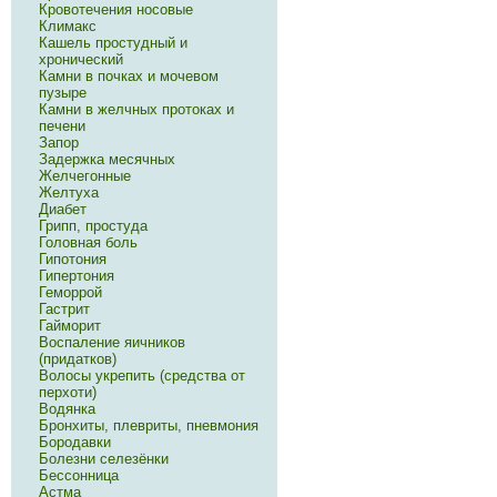
Кровотечения носовые
Климакс
Кашель простудный и
хронический
Камни в почках и мочевом
пузыре
Камни в желчных протоках и
печени
Запор
Задержка месячных
Желчегонные
Желтуха
Диабет
Грипп, простуда
Головная боль
Гипотония
Гипертония
Геморрой
Гастрит
Гайморит
Воспаление яичников
(придатков)
Волосы укрепить (средства от
перхоти)
Водянка
Бронхиты, плевриты, пневмония
Бородавки
Болезни селезёнки
Бессонница
Астма