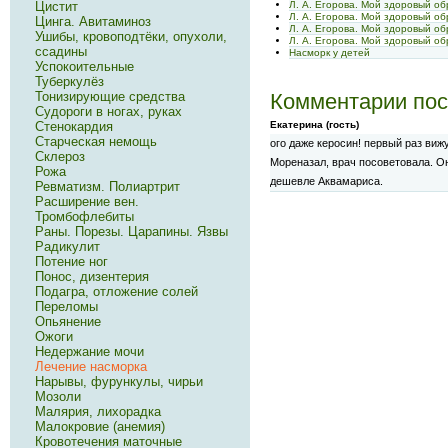
Цистит
Л. А. Егорова. Мой здоровый о
Л. А. Егорова. Мой здоровый о
Цинга. Авитаминоз
Л. А. Егорова. Мой здоровый о
Ушибы, кровоподтёки, опухоли,
Л. А. Егорова. Мой здоровый о
ссадины
Насморк у детей
Успокоительные
Туберкулёз
Тонизирующие средства
Комментарии пос
Судороги в ногах, руках
Стенокардия
Екатерина (гость)
Старческая немощь
ого даже керосин! первый раз виж
Склероз
Мореназал, врач посоветовала. Он
Рожа
дешевле Аквамариса.
Ревматизм. Полиартрит
Расширение вен.
Тромбофлебиты
Раны. Порезы. Царапины. Язвы
Радикулит
Потение ног
Понос, дизентерия
Подагра, отложение солей
Переломы
Опьянение
Ожоги
Недержание мочи
Лечение насморка
Нарывы, фурункулы, чирьи
Мозоли
Малярия, лихорадка
Малокровие (анемия)
Кровотечения маточные