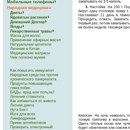
Мобильные телефоны
закапывать по 3-5 капель.
3.
Настойка. На 100 г. По
Народная медицина
берут одну столовую ложку с 
Диеты
Настаивают 21 день в тёмно
Ядовитые растения
Процедить, отжать. Закапать
Домашний Доктор
первый раз, потом закапывать 
Ягоды
не более недели. Насморк про
Лекарственные травы
Маска для волос
Применение эфирных масел
Натуральные целители
Лечение в Китае
Медицинские матрасы
Чем полезно мумиё
Как повысить иммунитет
Народные средства против
хронического панкреатита
Продукты повышающие
гемоглобин
БАДы: вред или польза?
Лечение стоматита
Как избавиться от живота
Летняя диета
Нуга Бест
Йога для всех
Керосин. На ночь намазать п
Лимфодренаж
тонкую тряпочку в керосине
Прием антибиотиков
Одеть тёплые носки или чулк
Проверить электронный
будет облегчение или совсем 