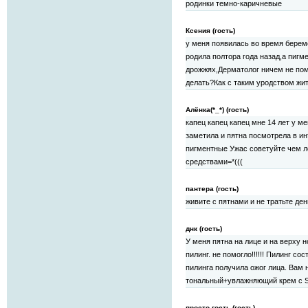
родинки темно-каричневые
Ксения (гость)
у меня появилась во время берем
родила полтора года назад,а пигм
дрожжях,Дерматолог ничем не пом
делать?Как с таким уродством жи
Алёнка(*_*) (гость)
капец капец капец мне 14 лет у ме
заметила и пятна посмотрела в ин
пигментные Ужас советуйте чем 
средствами=*(((
пантера (гость)
живите с пятнами и не тратьте ден
днк (гость)
У меня пятна на лице и на верху н
пилинг. не помогло!!!!!! Пилинг с
пилинга получила ожог лица. Вам н
тональный+увлажняющий крем с S
просто гость (гость)