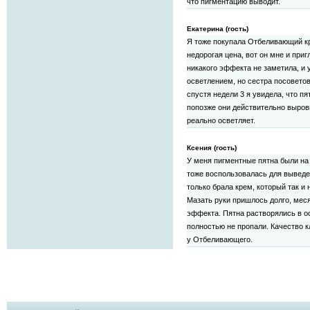
что пигментацию выводит.
Екатерина (гость)
Я тоже покупала Отбеливающий кре
недорогая цена, вот он мне и при
никакого эффекта не заметила, и 
осветлением, но сестра посоветов
спустя недели 3 я увидела, что пя
попозже они действительно выров
реально осветляет.
Ксения (гость)
У меня пигментные пятна были на
тоже воспользовалась для выведе
только брала крем, который так и
Мазать руки пришлось долго, меся
эффекта. Пятна растворялись в о
полностью не пропали. Качество 
у Отбеливающего.