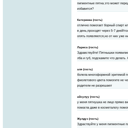
пигментные пятна.это может перед
избавится?
Катеринка (гость)
отлично помогает борный спирт ил
в день,проходят через 5-7 дней!т
опять появляются,но от них уже ни
Лариса (гость)
Здравствуйте! Пятнышки появились
лба и губ, подскажите что делать.
аля (гость)
болела многоформной эритемой по
фиолетового цвета помогите не че
родители не разрешают
айсулуу (гость)
у меня пятнушка не лицо прямо ви
помагла даже в косметалогу помо
Жулдуз (гость)
Здраствуйте у меня пигментные пя