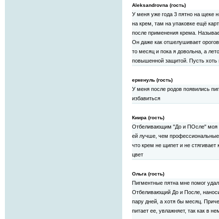
Aleksandrovna (гость)
У меня уже года 3 пятно на щеке н
на крем, там на упаковке ещё кар
после применения крема. Называ
Он даже как отшелушивает орогов
то месяц и пока я довольна, а л
повышенной защитой. Пусть хоть и
еркенуль (гость)
У меня после родов появились пи
избавиться
Киира (гость)
Отбеливающим "До и ПОсле" моя т
ей лучше, чем профессиональные 
что крем не щипет и не стягивает
цвет
Ольга (гость)
Пигментные пятна мне помог удал
Отбеливающий До и После, наносит
пару дней, а хотя бы месяц. Прич
питает ее, увлажняет, так как в н