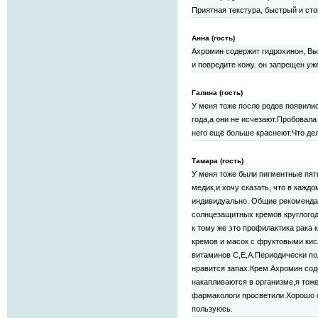
Приятная текстура, быстрый и ст
Анна (гость)
Ахромин содержит гидрохинон, Вы
и повредите кожу. он запрещен уж
Галина (гость)
У меня тоже после родов появили
года,а они не исчезают.Пробовала
него ещё больше краснеют.Что де
Тамара (гость)
У меня тоже были пигментные пятн
медик,и хочу сказать, что в кажд
индивидуально. Общие рекоменда
солнцезащитных кремов круглогод
к тому же это профилактика рака
кремов и масок с фруктовыми кис
витаминов С,Е,А.Периодически по
нравится запах.Крем Ахромин сод
накапливаются в организме,я тож
фармакологи просветили.Хорошо 
пользуюсь.