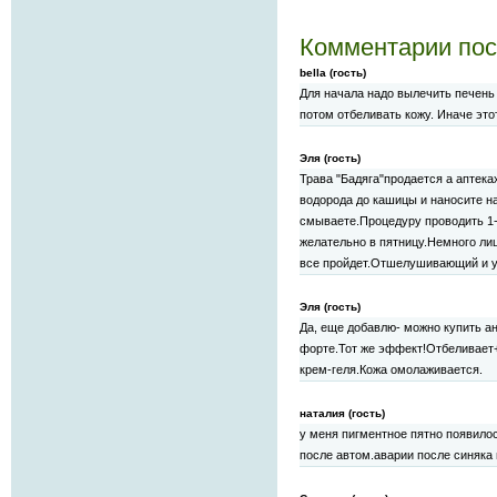
Комментарии пос
bella (гость)
Для начала надо вылечить печень
потом отбеливать кожу. Иначе эт
Эля (гость)
Трава "Бадяга"продается а аптека
водорода до кашицы и наносите на
смываете.Процедуру проводить 1-
желательно в пятницу.Немного лиц
все пройдет.Отшелушивающий и у
Эля (гость)
Да, еще добавлю- можно купить ан
форте.Тот же эффект!Отбеливает+
крем-геля.Кожа омолаживается.
наталия (гость)
у меня пигментное пятно появило
после автом.аварии после синяка 