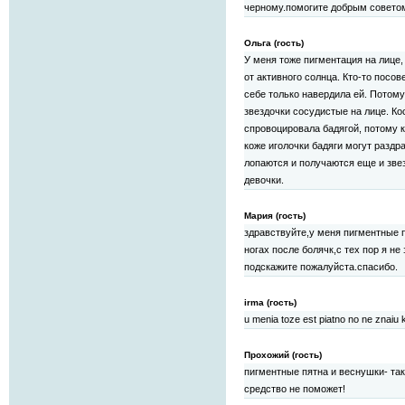
черному.помогите добрым совето
Ольга (гость)
У меня тоже пигментация на лице,
от активного солнца. Кто-то посове
себе только навердила ей. Потом
звездочки сосудистые на лице. Кос
спровоцировала бадягой, потому ка
коже иголочки бадяги могут раздр
лопаются и получаются еще и звезд
девочки.
Мария (гость)
здравствуйте,у меня пигментные п
ногах после болячк,с тех пор я не
подскажите пожалуйста.спасибо.
irma (гость)
u menia toze est piatno no ne znaiu k
Прохожий (гость)
пигментные пятна и веснушки- так
средство не поможет!