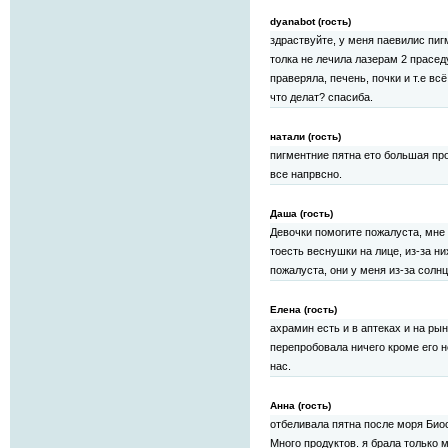
dyanabot (гость)
здраствуйте, у меня паевилис пиг
толка не лечила лазерам 2 прасед
праверяла, печень, почки и т.е вс
что делат? спасиба.
натали (гость)
пигментние пятна ето большая про
все напрвсно.
Даша (гость)
Девочки помогите пожалуста, мне 
тоесть веснушки на лице, из-за н
пожалуста, они у меня из-за солнц
Елена (гость)
ахрамин есть и в аптеках и на ры
перепробовала ничего кроме его н
нас.
Анна (гость)
отбеливала пятна после моря Биос
Много продуктов. я брала только