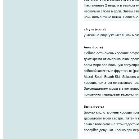
Настаивайте 2 недели в темном м
несколько слоев марли. Затем эт
ночь пигментные пятна. Написано 
айгуль (гость)
у меня на лице уже месяц как мож
Анна (гость)
Сейчас есть очень хорошие эффе
дают крема от американских произ
всем мире все большую популярн
койевой кислоты и фруктовых (рас
Maxxi, South Beach Skin Solutions 
хорошо, при этом не вызывают ра
Законодателем моды в этом вопр
применяют передовые технологии 
Stella (гость)
Борная кислота очень хорошо пом
дерматолог моей сестре. Пятен у 
сама столкнулась с этой гадостью
пробуйте девушки. Только при бе