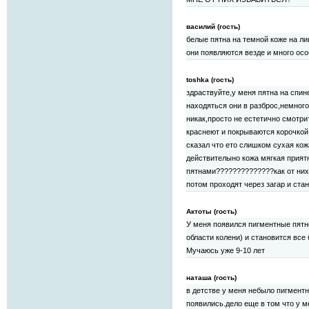
василий (гость)
белые пятна на темной коже на ли
они появляются везде и много ос
toshka (гость)
здраствуйте,у меня пятна на спин
находяться они в разброс,немног
никак,просто не естетично смотри
краснеют и покрываются корочкой
сказал что ето слишком сухая кож
действителыно кожа мягкая приятн
пятнами??????????????как от них 
потом проходят через загар и стан
Актоты (гость)
У меня появился пигментные пятно 
области колени) и становится все
Мучаюсь уже 9-10 лет
наташа (гость)
в детстве у меня небыло пигментн
появились.дело еще в том что у м