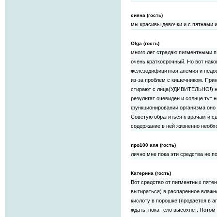
сияна (гость)
мы красивы девочки и с пятнами и 
Olga (гость)
много лет страдаю пигментными п
очень краткосрочный. Но вот нак
железодифицитная анемия и недос
из-за проблем с кишечником. При
стирают с лица(УДИВИТЕЛЬНО!) не
результат очевиден и солнце тут 
функционировании организма оно н
Советую обратиться к врачам и сд
содержание в ней жизненно необ
про100 anя (гость)
лично мне пока эти средства не п
Катерина (гость)
Вот средство от пигментных пятен
вытираться) в распаренное влажн
кислоту в порошке (продается в ап
ждать, пока тело высохнет. Пото