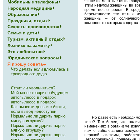
языке пигментные пятна зову
Мобильные телефоны
этим недугом женщины во вр
Народная медицина
время после родов. В сред
беременности эти пятнышк
Образование
женщины – от солнечного
Праздники, отдых
компоненты которых содержат
Секреты производства
Семья и дети
Туризм, активный отдых
Хозяйке на заметку
Это любопытно
Юридические вопросы
Я прошу совета
Что делать если влюбилась в
троюродного дядю
Стоит ли увольняться?
Мой мч не говорит о будущем
автопылесос в подарок
автопылесос в подарок
Как вывести деньги с биржи,
если вывод недоступен
Нормально ли дарить парню
Но разве есть необходимо
мягкую игрушку?
теле? Тем более, что налич
Нормально ли дарить парню
изменениях в организме изну
мягкую игрушку?
нам о заболеваниях желудоч
Нормально ли дарить парню
нервной системы; заболев
мягкую игрушку?
Первопричиной появления 