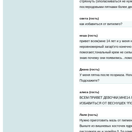
стряхнуть (ополаскиваться не ну
послеродовыми пятнами более деся
света (гость)
как избавиться от витилиго?
кеша (гость)
привет всем)мне 14 лет и у меня 
неровномерный загар!это конечно 
помогают,тональный крем не сильн
знаю почему они появились...помо
Диана (гость)
У меня пятна после псориаза. Ног
Подскажите?
алиса (гость)
ВСЕМ ПРИВЕТ ДЕВОЧКИ,МНЕ14 Л
ИЗБАВИТЬСЯ ОТ ВЕСНУШЕК ?
Лиля (гость)
Нужно приготовить мазь от пигме
Выньте из вишневых косточек ядры
растолките их и залейте 0, 5л оли