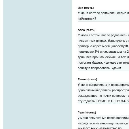
Ира (гость)
У меня на теле появились белые п
избавиться?
Алла (гость)
У моей сестры, после родов весь
пигментных пятнах, было очень с
примерно через месяц навсегда!!!
перекисью 3% и накладывала на 2
день. все прошло, сейчас на тех 
помогает бадяга, я думаю это толь
советую попробовать. Удачи!
Елена (гость)
У меня появились эти пятна пррим
одно пятнышко,теперь распростра
руках,на шее,т.е почти по всему 
эту гадость! ПОМОГИТЕ ПОЖАЛУЙСТ
Гуля! (гость)
у меня пигментные пятна появилис
находяться именно под глазами,и 
МНЕ ОТ НИХ ИЗБАВИТЬСЯ?