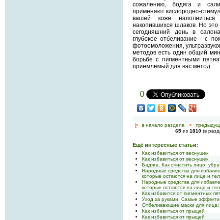
сожалению, бодяга и сали
применяют кислородно-стиму
вашей коже наполниться
накопившихся шлаков. Но это
сегодняшний день в салон
глубокое отбеливание - с п
фотоомоложения, ультразвуко
методов есть один общий мину
борьбе с пигментными пятн
приемлемый для вас метод.
0
[<—
в начало раздела
<-
предыдущ
65
из
1810
(в раз
Ещё интересные статьи:
Как избавиться от веснушек
Как избавиться от веснушек
Бадяга. Как очистить лицо, убр
Народные средства для избавлен
которые остаются на лице и те
Народные средства для избавлен
которые остаются на лице и те
Как избавится от пигментных пя
Уход за руками. Самые эффект
Отбеливающие маски для лица:
Как избавиться от прыщей
Как избавиться от прыщей