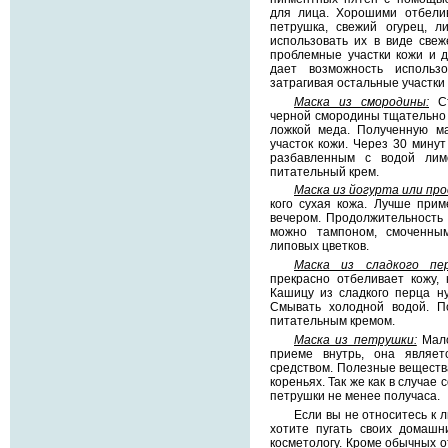
для лица. Хорошими отбели
петрушка, свежий огурец, л
использовать их в виде свеж
проблемные участки кожи и д
дает возможность использ
затрагивая остальные участки 
Маска из смородины:
Ст
черной смородины тщательно 
ложкой меда. Полученную м
участок кожи. Через 30 минут
разбавленным с водой лим
питательный крем.
Маска из йогурта или пр
кого сухая кожа. Лучше прим
вечером. Продолжительность 
можно тампоном, смоченны
липовых цветков.
Маска из сладкого пер
прекрасно отбеливает кожу,
Кашицу из сладкого перца н
Смывать холодной водой. П
питательным кремом.
Маска из петрушки:
Мало
приеме внутрь, она являе
средством. Полезные вещества 
кореньях. Так же как в случае
петрушки не менее получаса.
Если вы не относитесь к 
хотите пугать своих домашн
косметологу. Кроме обычных о