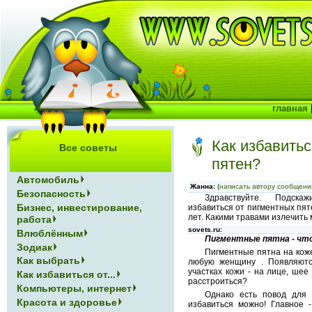
главная
Как избавитьс
Все советы
пятен?
Автомобиль
Жанна:
(
написать автору сообщени
Безопасность
Здравствуйте. Подска
Бизнес, инвестирование,
избавиться от пигментных пяте
лет. Какими травами излечить
работа
sovets.ru:
Влюблённым
Пигментные пятна - что
Зодиак
Пигментные пятна на кож
Как выбрать
любую женщину . Появляютс
участках кожи - на лице, шее 
Как избавиться от...
расстроиться?
Компьютеры, интернет
Однако есть повод для 
Красота и здоровье
избавиться можно! Главное 