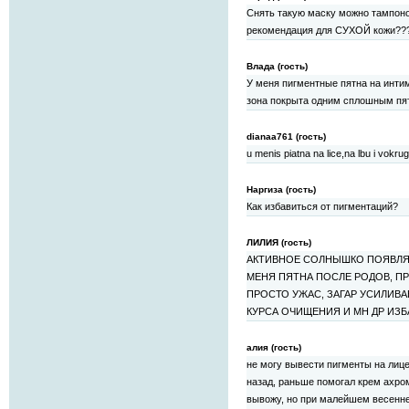
Снять такую маску можно тампоно
рекомендация для СУХОЙ кожи???
Влада (гость)
У меня пигментные пятна на интим
зона покрыта одним сплошным пя
dianaa761 (гость)
u menis piatna na lice,na lbu i vokrug
Наргиза (гость)
Как избавиться от пигментаций?
ЛИЛИЯ (гость)
АКТИВНОЕ СОЛНЫШКО ПОЯВЛЯЕ
МЕНЯ ПЯТНА ПОСЛЕ РОДОВ, ПР
ПРОСТО УЖАС, ЗАГАР УСИЛИВА
КУРСА ОЧИЩЕНИЯ И МН ДР ИЗБ
алия (гость)
не могу вывести пигменты на лице
назад, раньше помогал крем ахро
вывожу, но при малейшем весенн