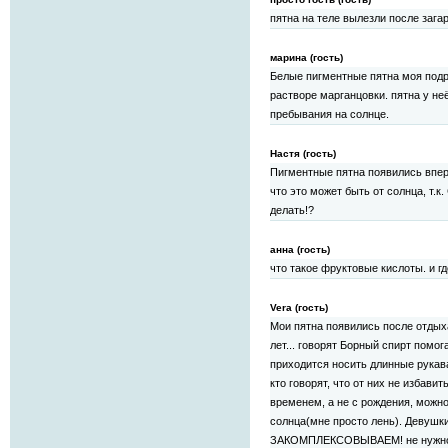
пятна на теле вылезли после зага
марина (гость)
Белые пигментные пятна моя под
растворе марганцовки. пятна у не
пребывания на солнце.
Настя (гость)
Пигментные пятна появились впер
что это может быть от солнца, т.к
делать!?
анна (гость)
что такое фруктовые кислоты. и г
Vera (гость)
Мои пятна появились после отдых
лет... говорят Борный спирт помог
приходится носить длинные рукава
кто говорят, что от них не избавит
временем, а не с рождения, можно
солнца(мне просто лень). Девуш
ЗАКОМПЛЕКСОВЫВАЕМ! не нужно э