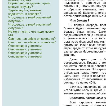
недостаток в организме фо
Нормально ли дарить парню
витамин В9). Чтобы понять пр
мягкую игрушку?
– обратите внимание, нет
Здравствуйте, можете
заболеваний. Если есть, то сн
задонатить в роблокс?
потом применять различные к
Что делать в моей жизненной
Что делать?
ситуации?
Что делать в моей жизненной
В первую очередь пост
ситуации?
больше будет солнечных лу
Не могу понять что надо моему
больше будут пятна. Даж
МЧ
воздействием солнца начинаю
и увеличиваться. Если пятн
Can I post an article on sovets.ru?
организме фолиевой кислоты 
Can I post an article on sovets.ru?
витаминов. Или в виде овоще
Отношения с учителем
мере, вреда от этого не буде
Отношения с учителем
вас во время беременности 
Отношения с учителем
врачом.
Отношения с учителем
Даже крем для отбе
осторожностью. Правда в то
вещества, способные повлиять
изменение молока. Постарайт
отбеливать только пигментные
части кожи. Такие в продаже
избавления от пигментных 
солнца - не менее 40%.
Если вам пришлось по ря
используйте больше крема. 
только увеличит время действи
Средства, подаренные п
Есть огромное количе
пигментных пятен с помощь