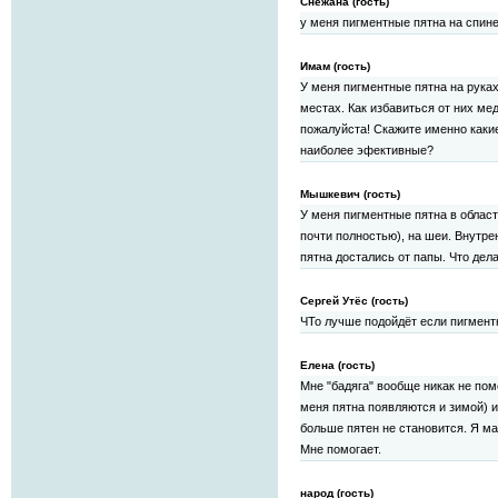
Снежана (гость)
у меня пигментные пятна на спине
Имам (гость)
У меня пигментные пятна на руках
местах. Как избавиться от них м
пожалуйста! Скажите именно каки
наиболее эфективные?
Мышкевич (гость)
У меня пигментные пятна в област
почти полностью), на шеи. Внутре
пятна достались от папы. Что дел
Сергей Утёс (гость)
ЧТо лучше подойдёт если пигмент
Елена (гость)
Мне "бадяга" вообще никак не помо
меня пятна появляются и зимой) и
больше пятен не становится. Я ма
Мне помогает.
народ (гость)