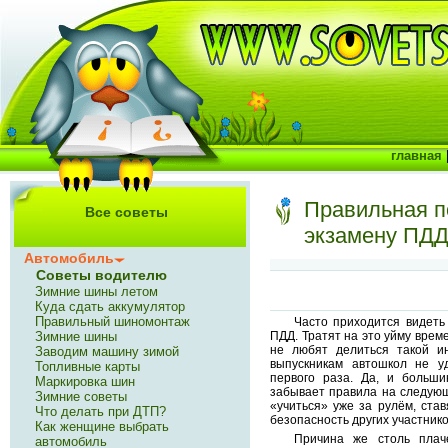
главная
Правильная п
Все советы
экзамену ПДД
Автомобиль
Советы водителю
Зимние шины летом
Куда сдать аккумулятор
Правильный шиномонтаж
Часто приходится видеть 
Зимние шины
ПДД. Тратят на это уйму врем
не любят делиться такой 
Заводим машину зимой
выпускникам автошкол не у
Топливные карты
первого раза. Да, и больши
Маркировка шин
забывает правила на следующ
Зимние советы
«учиться» уже за рулём, став
Что делать при ДТП?
безопасность других участник
Как женщине выбрать
Причина же столь плаче
автомобиль