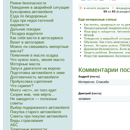
Ремни безопасности
Поведение в аварийной ситуации
[<—
в начало раздела
<-
предыдущ
Буксировка автомобиля
65
из
83
(в разде
Езда по бездорожью
Ещё интересные статьи:
Езда при недостаточной
видимости
Как понять, нравишься ли ты де
Процессуальный поединок или к
Дальние поездки
Язык фар и габаритов. Автомоб
Посадка водителя
Штраф
Как себя вести в автосервисе
Поведение в аварийной ситуац
Визит в автосервис
Обучение. Как стать капитаном 
Бизнес. Истории успеха. ГОВА
Можно ли смешивать импортные
Дорожная безопасность. Если 
масла?
Защита ребёнка. Внимание, оп
Появление в масле осадка
Искусство выживания. Безопас
Что нужно знать, меняя масло
Моторные масла
Запуск двигателя на морозе
Комментарии пос
Подготовка автомобиля к зиме
Долговечность автомобиля
Андрей (гость)
Пробуксовка сцепления
Интересно. Спасибо
Что скрипит?
Много «ест», но тихо едет
Дмитрий (гость)
Скорее жив, чем мёртв…
Не заводится — полезные
экзамен
советы
Выбор подержанного автомобиля
Покупка старого автомобиля
Советы при покупке автомобиля
Виды страхования
АБС
Тормозные жидкости