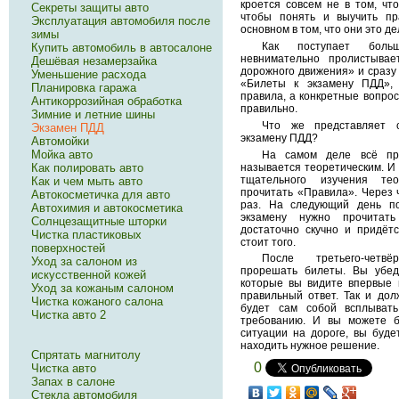
кроется совсем не в том, чт
Секреты защиты авто
чтобы понять и выучить пр
Эксплуатация автомобиля после
основном в том, что они это д
зимы
Как поступает боль
Купить автомобиль в автосалоне
невнимательно пролистывае
Дешёвая незамерзайка
дорожного движения» и сразу 
Уменьшение расхода
«Билеты к экзамену ПДД»,
Планировка гаража
правила, а конкретные вопрос
Антикоррозийная обработка
правильно.
Зимние и летние шины
Что же представляет с
Экзамен ПДД
экзамену ПДД?
Автомойки
Мойка авто
На самом деле всё п
называется теоретическим. И 
Как полировать авто
тщательного изучения те
Как и чем мыть авто
прочитать «Правила». Через 
Автокосметичка для авто
раз. На следующий день по
Автохимия и автокосметика
экзамену нужно прочитат
Солнцезащитные шторки
достаточно скучно и придётс
Чистка пластиковых
стоит того.
поверхностей
После третьего-четв
Уход за салоном из
прорешать билеты. Вы убед
искусственной кожей
которые вы видите впервые п
Уход за кожаным салоном
правильный ответ. Так и до
Чистка кожаного салона
будет сам собой всплыват
Чистка авто 2
требованию. И вы можете б
ситуации на дороге, вы буде
находить нужное решение.
Спрятать магнитолу
0
Чистка авто
Запах в салоне
Стекла автомобиля