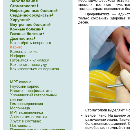
Заболевания
небольшую шероховатость на 
времени возникает чувств
Стоматология
температурам, появляются б
Инфекционные болезни
Профилактика — единст
Сердечно-сосудистые
только сохранить здоровье з
Хирургия
десен.
Внутренние болезни
Кожные болезни
Глазные болезни
Диагностика
Как выбрать невролога
Кариес
Камень в почке
Инфаркт
Готовимся к климаксу
Как лечить простуду
Как избавиться от варикоза
МРТ колена
Глубокий кариес
Варикоз: профилактика
Хронический катаральный
гингивит
Геморроидопексия
Молочница
Стоматологи выделяют 4 с
МРТ позвоночника
Белое пятно. На данном э
Ангиопатия сетчатки
разрушение эмали. Пацие
Хруст в суставах
болезненных ощущений. С
Потливость
приобретает темный оттен
Поликлиника или самолечение