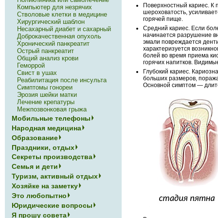
Поверхностный кариес. К
Компьютер для незрячих
шероховатость, усиливает
Стволовые клетки в медицине
горячей пище.
Хирургический шаблон
Средний кариес. Если бол
Несахарный диабет и сахарный
начинается разрушение вн
Доброкачественная опухоль
эмали повреждается денти
Хронический панкреатит
характеризуется возникн
Острый панкреатит
болей во время приема ки
Общий анализ крови
горячих напитков. Видимы
Геморрой
Глубокий кариес. Кариозн
Свист в ушах
больших размеров, поража
Реабилитация после инсульта
Основной симптом — длите
Симптомы гонореи
Эрозия шейки матки
Лечение крепатуры
Межпозвонковая грыжа
Мобильные телефоны
Народная медицина
Образование
Праздники, отдых
Секреты производства
Семья и дети
Туризм, активный отдых
Хозяйке на заметку
Это любопытно
Юридические вопросы
Я прошу совета