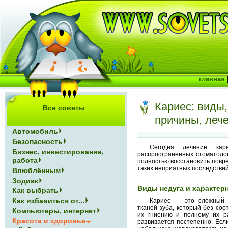
главная
Кариес: виды,
Все советы
причины, леч
Автомобиль
Безопасность
Сегодня лечение ка
Бизнес, инвестирование,
распространенных стоматолог
работа
полностью восстановить повр
таких неприятных последствий,
Влюблённым
Зодиак
Виды недуга и характер
Как выбрать
Как избавиться от...
Кариес — это сложный п
тканей зуба, который без соо
Компьютеры, интернет
их гниению и полному их р
Красота и здоровье
развивается постепенно. Ес