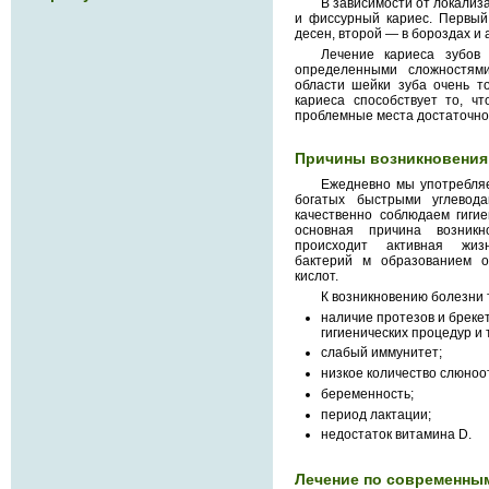
В зависимости от локали
и фиссурный кариес. Первый
десен, второй — в бороздах и 
Лечение кариеса зубов
определенными сложностям
области шейки зуба очень т
кариеса способствует то, ч
проблемные места достаточно
Причины возникновения
Ежедневно мы употребляе
богатых быстрыми углевод
качественно соблюдаем гиги
основная причина возникн
происходит активная жизн
бактерий м образованием о
кислот.
К возникновению болезни 
наличие протезов и бреке
гигиенических процедур и
слабый иммунитет;
низкое количество слюноо
беременность;
период лактации;
недостаток витамина D.
Лечение по современны