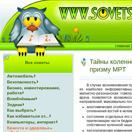
главная
Тайны коленно
Все советы
призму МРТ
Автомобиль
Безопасность
В случае возникновения п
Бизнес, инвестирование,
из наиболее информативных
работа
магнитно-резонансная томог
врача появляется возможнос
Влюблённым
направлений, максимально по
Зодиак
анатомические особеннос
Как выбрать
сочленения костей в чело
Как избавиться от...
состояние отдельных его 
прилегающие части бедрен
Компьютеры, интернет
собственно коленной чаше
Красота и здоровье
патологические изменени