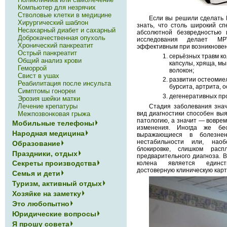
Компьютер для незрячих
Стволовые клетки в медицине
Если вы решили сделать 
Хирургический шаблон
знать, что столь широкий сп
Несахарный диабет и сахарный
абсолютной безвредностью 
Доброкачественная опухоль
исследования делает МР
Хронический панкреатит
эффективным при возникновен
Острый панкреатит
серьёзных травм ко
Общий анализ крови
капсулы, хряща, мы
Геморрой
волокон;
Свист в ушах
развитии остеомиел
Реабилитация после инсульта
бурсита, артрита, 
Симптомы гонореи
дегенеративных про
Эрозия шейки матки
Лечение крепатуры
Стадия заболевания знач
Межпозвонковая грыжа
вид диагностики способен вы
патологию, а значит — вовре
Мобильные телефоны
изменения. Иногда же бе
Народная медицина
выражающиеся в болезненн
нестабильности или, нао
Образование
блокировке, слишком рас
Праздники, отдых
предварительного диагноза. В
Секреты производства
колена является единст
достоверную клиническую кар
Семья и дети
Туризм, активный отдых
Хозяйке на заметку
Это любопытно
Юридические вопросы
Я прошу совета