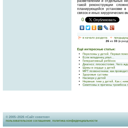
разветвлений и отдельных не
такой реконструкции сложн
планирующейся установке в 
связок и иных хирургических 
0
[<—
в начало раздела
<-
предыдущ
26
из
33
(в раз
Ещё интересные статьи:
Переломы у детей. Первая пом
Если младенец упал…
Гиперактивный ребёнок
Диагноз: плоскостопие. Чего жд
Шумы в сердце у детей
МРТ позвоночника: как проводит
Здоровые суставы
Насморк у детей
Нервные тики у детей. Как с ни
Симптомы и причины тромбоза г
© 2005–2026 «Сайт советов»
пользовательское соглашение
,
политика конфиденциальности