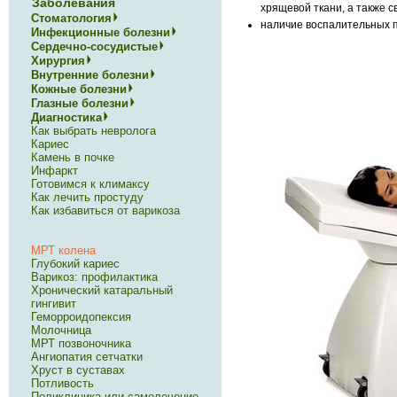
Заболевания
хрящевой ткани, а также с
Стоматология
наличие воспалительных 
Инфекционные болезни
Сердечно-сосудистые
Хирургия
Внутренние болезни
Кожные болезни
Глазные болезни
Диагностика
Как выбрать невролога
Кариес
Камень в почке
Инфаркт
Готовимся к климаксу
Как лечить простуду
Как избавиться от варикоза
МРТ колена
Глубокий кариес
Варикоз: профилактика
Хронический катаральный
гингивит
Геморроидопексия
Молочница
МРТ позвоночника
Ангиопатия сетчатки
Хруст в суставах
Потливость
Поликлиника или самолечение