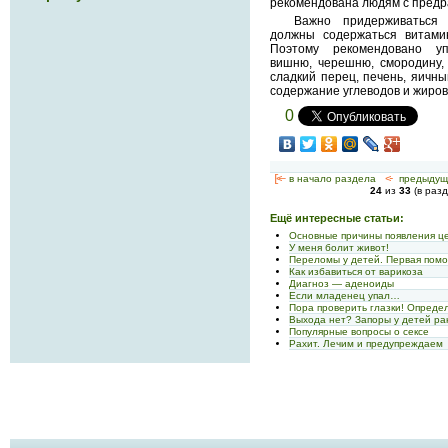
рекомендована людям с предра
Важно придерживаться 
должны содержаться витамин
Поэтому рекомендовано уп
вишню, черешню, смородину, 
сладкий перец, печень, яичны
содержание углеводов и жиров
0
[<—
в начало раздела
<-
предыдущ
24
из
33
(в раз
Ещё интересные статьи:
Основные причины появления ц
У меня болит живот!
Переломы у детей. Первая пом
Как избавиться от варикоза
Диагноз — аденоиды
Если младенец упал…
Пора проверить глазки! Опреде
Выхода нет? Запоры у детей ра
Популярные вопросы о сексе
Рахит. Лечим и предупреждаем