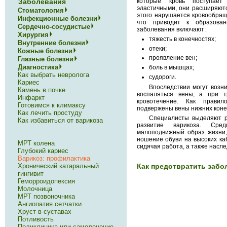
Заболевания
которые кровь поступает
эластичными, они расширяются
Стоматология
этого нарушается кровообраще
Инфекционные болезни
что приводит к образова
Сердечно-сосудистые
заболевания включают:
Хирургия
тяжесть в конечностях;
Внутренние болезни
отеки;
Кожные болезни
проявление вен;
Глазные болезни
Диагностика
боль в мышцах;
Как выбрать невролога
судороги.
Кариес
Впоследствии могут возн
Камень в почке
воспаляться вены, а при т
Инфаркт
кровотечение. Как прави
Готовимся к климаксу
подвержены вены нижних коне
Как лечить простуду
Специалисты выделяют р
Как избавиться от варикоза
развитие варикоза. Сре
малоподвижный образ жизни,
ношение обуви на высоких каб
МРТ колена
сидячая работа, а также насле
Глубокий кариес
Варикоз: профилактика
Хронический катаральный
Как предотвратить забо
гингивит
Геморроидопексия
Молочница
МРТ позвоночника
Ангиопатия сетчатки
Хруст в суставах
Потливость
Поликлиника или самолечение