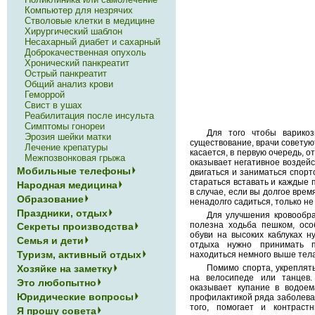
Компьютер для незрячих
Стволовые клетки в медицине
Хирургический шаблон
Несахарный диабет и сахарный
Доброкачественная опухоль
Хронический панкреатит
Острый панкреатит
Общий анализ крови
Геморрой
Свист в ушах
Реабилитация после инсульта
Симптомы гонореи
Для того чтобы варико
Эрозия шейки матки
существование, врачи советую
Лечение крепатуры
касается, в первую очередь, о
Межпозвонковая грыжа
оказывает негативное воздейс
Мобильные телефоны
двигаться и заниматься спорт
стараться вставать и каждые п
Народная медицина
в случае, если вы долгое врем
Образование
ненадолго садиться, только не
Праздники, отдых
Для улучшения кровообр
полезна ходьба пешком, осо
Секреты производства
обуви на высоких каблуках н
Семья и дети
отдыха нужно принимать п
Туризм, активный отдых
находиться немного выше тела
Помимо спорта, укрепля
Хозяйке на заметку
на велосипеде или танцев.
Это любопытно
оказывает купание в водоем
Юридические вопросы
профилактикой ряда заболеван
того, помогает и контраст
Я прошу совета