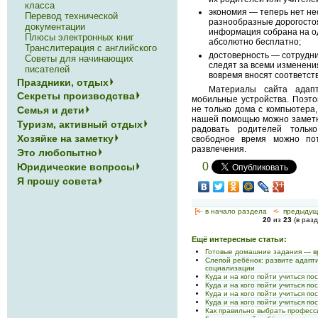
класса
экономия — теперь нет не
Перевод технической
разнообразные дорогосто
документации
информация собрана на о
Плюсы электронных книг
абсолютно бесплатно;
Транслитерация с английского
достоверность — сотрудн
Советы для начинающих
следят за всеми изменени
писателей
вовремя вносят соответс
Праздники, отдых
Материалы сайта адап
Секреты производства
мобильные устройства. Поэто
не только дома с компьютера,
Семья и дети
нашей помощью можно заметно
Туризм, активный отдых
радовать родителей тольк
Хозяйке на заметку
свободное время можно по
развлечения.
Это любопытно
0
Юридические вопросы
Я прошу совета
[<—
в начало раздела
<-
предыдущ
20
из
23
(в раз
Ещё интересные статьи:
Готовые домашние задания — в
Слепой ребёнок: развите адапт
социализации
Куда и на кого пойти учиться по
Куда и на кого пойти учиться по
Куда и на кого пойти учиться по
Куда и на кого пойти учиться по
Как правильно выбрать профес