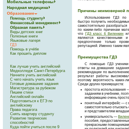
Мобильные телефоны
Народная медицина
Причины неимоверной п
Образование
Использование ГДЗ по 
Помощь студенту
быстро получить необходимые
Финансовый менеджмент
самостоятельно разобраться
Образная память
по каким-либо причинам мат
Виды детских книг
что
ГДЗ класс 6 Виленкин
ил
Полезные книги
являются качественными и
Языковые лагеря
предпочтение только пров
ГДЗ
репутацией. Именно таким явл
Помощь в учёбе
Как прошить диплом
Преимущества ГДЗ
С помощью ГДЗ ученики 
Как лучше учить английский
ответы на домашние задания
Медколледж Санкт-Петербурга
рекомендации по выполнению
Начните учить английский
результат работы высококва
С чего начать учить язык
поэтому вероятность каких-л
Готовые домашние задания
Среди других преимуществ:
Магистратура за рубежом
простота использования —
Пишем стихи
заданиям в учебнике, поэ
Английский онлайн
информацию очень просто
Подготовиться к ЕГЭ по
понятный интерфейс — с 
английскому
самостоятельно отыскать
Права педагога
и представителям младших
Снять квартиру студенту
универсальность —
Виленк
Развитие творческих
пособия, предоставленные
способностей
прекрасными помощниками 
Куда пойти учиться после 9
их родителей или учителе