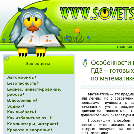
главная
Особенности 
Все советы
ГДЗ – готовы
по математик
Автомобиль
Безопасность
Бизнес, инвестирование,
работа
Математика — это предмет
или легким. Но с современ
Влюблённым
программе трудности с в
Зодиак
начинаются уже с младши
приходится запасаться т
Как выбрать
дополнительной литературы и
Как избавиться от...
Простейшим способом
Компьютеры, интернет
является использование го
которых заслуженным авт
Красота и здоровье
Н. Я. Виленкина.