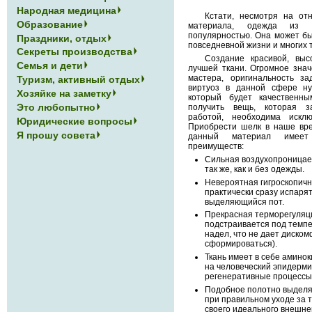
Народная медицина
Кстати, несмотря на от
Образование
материала, одежда из н
популярностью. Она может бы
Праздники, отдых
повседневной жизни и многих 
Секреты производства
Создание красивой, выс
Семья и дети
лучшей ткани. Огромное зна
мастера, оригинальность з
Туризм, активный отдых
виртуоз в данной сфере ну
Хозяйке на заметку
который будет качественн
Это любопытно
получить вещь, которая з
работой, необходима искл
Юридические вопросы
Приобрести шелк в наше вре
Я прошу совета
данный материал имеет
преимуществ:
Сильная воздухопроницае
так же, как и без одежды.
Невероятная гигроскопичн
практически сразу испарят
выделяющийся пот.
Прекрасная терморегуляци
подстраивается под темпе
надел, что не дает диск
сформироваться).
Ткань имеет в себе аминок
на человеческий эпидермис
регенеративные процессы
Подобное полотно выделя
при правильном уходе за 
своего идеального внешнег