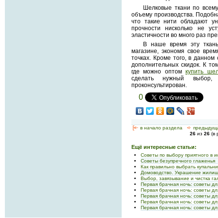
Шелковые ткани по всем
объему производства. Подобн
что такие нити обладают ун
прочности нисколько не ус
эластичности во много раз пре
В наше время эту ткань
магазине, экономя свое врем
точках. Кроме того, в данном
дополнительных скидок. К то
где можно оптом
купить шел
сделать нужный выбор,
проконсультирован.
0
[<—
в начало раздела
<-
предыдущ
26
из
26
(в 
Ещё интересные статьи:
Советы по выбору приятного в 
Советы безупречного глаженья
Как правильно выбрать купальни
Домоводство. Украшение жили
Выбор, завязывание и чистка га
Первая брачная ночь: советы дл
Первая брачная ночь: советы дл
Первая брачная ночь: советы дл
Первая брачная ночь: советы дл
Первая брачная ночь: советы дл