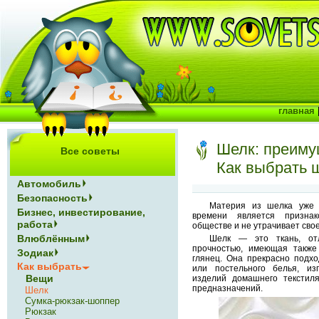
главная
Шелк: преиму
Все советы
Как выбрать 
Автомобиль
Безопасность
Материя из шелка уже в
Бизнес, инвестирование,
времени является призна
работа
обществе и не утрачивает свое
Влюблённым
Шелк — это ткань, от
прочностью, имеющая также
Зодиак
глянец. Она прекрасно подх
Как выбрать
или постельного белья, из
Вещи
изделий домашнего текстил
предназначений.
Шелк
Сумка-рюкзак-шоппер
Рюкзак