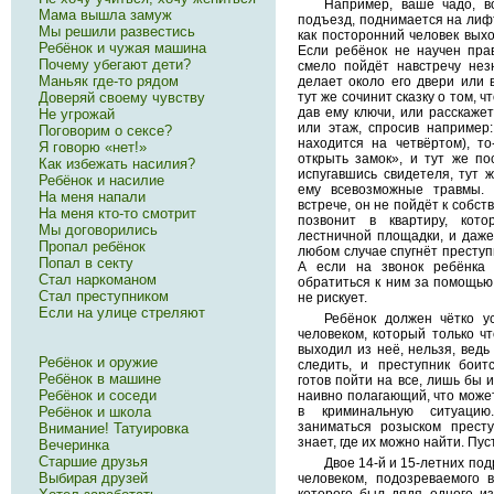
Например, ваше чадо, в
Мама вышла замуж
подъезд, поднимается на лифт
Мы решили развестись
как посторонний человек выхо
Ребёнок и чужая машина
Если ребёнок не научен пра
Почему убегают дети?
смело пойдёт навстречу незн
Маньяк где-то рядом
делает около его двери или 
Доверяй своему чувству
тут же сочинит сказку о том, 
дав ему ключи, или расскажет
Не угрожай
или этаж, спросив например:
Поговорим о сексе?
находится на четвёртом), то
Я говорю «нет!»
открыть замок», и тут же по
Как избежать насилия?
испугавшись свидетеля, тут 
Ребёнок и насилие
ему всевозможные травмы. 
На меня напали
встрече, он не пойдёт к собст
На меня кто-то смотрит
позвонит в квартиру, кот
Мы договорились
лестничной площадки, и даже 
Пропал ребёнок
любом случае спугнёт преступ
Попал в секту
А если на звонок ребёнка
Стал наркоманом
обратиться к ним за помощью, 
Стал преступником
не рискует.
Если на улице стреляют
Ребёнок должен чётко ус
человеком, который только ч
выходил из неё, нельзя, ведь
Ребёнок и оружие
следить, и преступник боит
Ребёнок в машине
готов пойти на все, лишь бы и
Ребёнок и соседи
наивно полагающий, что может
Ребёнок и школа
в криминальную ситуацию
заниматься розыском прест
Внимание! Татуировка
знает, где их можно найти. Пус
Вечеринка
Старшие друзья
Двое 14-й и 15-летних под
Выбирая друзей
человеком, подозреваемого 
которого был дядя одного из