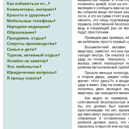
выдвинутые ящики. В этом сл
Как избавиться от...
позвонить домой, если на его 
милицию и сообщить вам на раб
Компьютеры, интернет
вы собрали вещи, которые реш
Красота и здоровье
гости, и это их сумки стоят в 
звонить, это лишь подтвержде
Мобильные телефоны
правила собственной безопасн
Народная медицина
ведь в следующий раз он мож
Образование
будут преступники.
Праздники, отдых
Приведём два примера, об
же ребёнком, просто первый «
Секреты производства
Восьмилетний москвич,
Семья и дети
квартиры, заметил, что она пр
Туризм, активный отдых
заходит внутрь. Он очнулся т
удар по голове. Оказалось, 
Хозяйке на заметку
малыш смело перешагнул пор
Это любопытно
ребёнка металлической трубой
Юридические вопросы
Прошло меньше полугода, 
и открыв дверь, увидел соб
Я прошу совета
кричит: «Кто здесь?!» и входи
удар в живот. Ему на помощь 
попались двое молодых лю
квартиры, где находился мальч
Как видно из примеров,
собственной безопасностью и
бы, его должен был научи
преступниками. Но нет, мальч
где явно могут находиться пос
собранные и оставленные 
ребёнок должен знать, что
оказалась открытой или на по