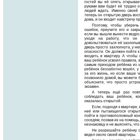
гостей вы её опять открывае
руками вам будет её трудно о
людей ждать. Именно своей 
теперь он открытую дверь восп
дома, и он входит навстречу п
Поэтому, чтобы уберечь
ошибок, приучите его и закр
если вы вышли вынести ведро.
уходя на работу, что он
довольствоваться её захлопыв
дверь просто захлопнута, у не
опасности. Он должен пойти к
входить в квартиру. А чтобы
ваш ребёнок усвоил правила, 
самым приходом ребёнка из ш
ребёнок беззаботно вошёл, у 
за его жизнь, но если ваше 
позвонило домой, вы можете б
объясните, что просто устр
экзамен.
А теперь ещё раз повт
соблюдать ваш ребёнок, к
оказалась открытой:
Если, подходя к квартире,
неё или пытающегося открыт
пойти в противоположный кон
соседям, позвав их на помощь,
незнакомцу и не выяснять, что
Не разрешайте ребёнку с
видел около своей квартиры.