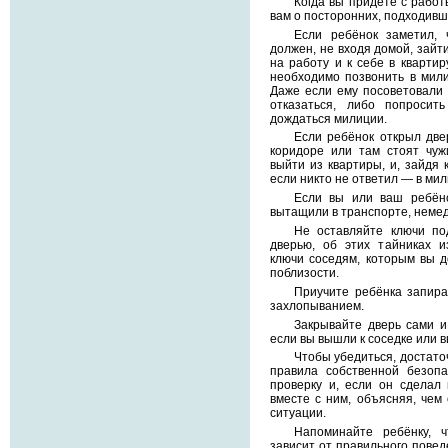
Когда вы придёте с работ
вам о посторонних, подходивши
Если ребёнок заметил, 
должен, не входя домой, зайти
на работу и к себе в квартир
необходимо позвонить в мил
Даже если ему посоветовали 
отказаться, либо попросит
дождаться милиции.
Если ребёнок открыл две
коридоре или там стоят чуж
выйти из квартиры, и, зайдя 
если никто не ответил — в ми
Если вы или ваш ребёно
вытащили в транспорте, немед
Не оставляйте ключи по
дверью, об этих тайниках и
ключи соседям, которым вы 
поблизости.
Приучите ребёнка запира
захлопыванием.
Закрывайте дверь сами и
если вы вышли к соседке или 
Чтобы убедиться, достато
правила собственной безопа
проверку и, если он сделал 
вместе с ним, объясняя, чем 
ситуации.
Напоминайте ребёнку, ч
зависит от правильного повед