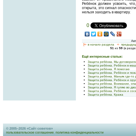
Ребёнок должен усвоить, что
открыта, это сигнал опасности
нельзя заходить в квартиру.
0
Ав
[<—
в начало раздела
<-
предыдущ
51
из
59
(в разд
Ещё интересные статьи:
Защита ребёнка. Мы договорил
Защита ребёнка. Ребёнок в ма
Защита ребёнка. Я помогаю
Защита ребёнка. Ребёнок и пож
Защита ребёнка. Маньяк где-то
Защита ребёнка. Ребёнок и ору
Защита ребёнка. Внимание, оп
Защита ребёнка. Я гуляю во дв
Защита ребёнка. Ребёнок и сос
Защита ребёнка. Кража
© 2005–2026 «Сайт советов»
пользовательское соглашение
,
политика конфиденциальности