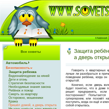
главная
Защита ребён
Все советы
а дверь откры
Автомобиль
Безопасность
Говорить о квартирных 
Защита ребенка
лучше ли разобраться в прич
Видеонаблюдение за няней
поведении ребёнка, когда он
Дети и огонь
открытой.
Стратегия безопасности
Конечно, если дверь вз
Необходимые знания закона
будет понятно, что в доме 
Ребёнок и пожар
решит предпринять, если
Смерть за квартиру
посторонних? Попытается 
Осторожно, мошенники
супергероем, или позовёт н
Кража
поступить, когда он ещё и клю
Пришёл домой, а дверь открыта
собой открылась.
Не хочу учиться, хочу жениться