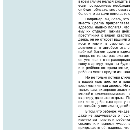
в коем случае нельзя входить в
если постороннему необходи
он будет обязательно ломать д
более что вы сами помогаете е
Например, вы, боясь, что
вместо брелка прикрепляет
адресом, наивно полагая, что
ему их отдадут. Такими дей
преступника к вашей кварти
дверь, он её откроет вашими ж
носите ключи в сумочке, г
документы, в автобусе эта 
набитой битком сумки в карма
теперь не только располагает
он уже знает ваш распорядок
вашу квартиру, когда вы будет
или ребёнок потеряли ключи,
ребёнок может придти из школ
Но не только потеря ключ
в вашей квартире, но и ваш
ковриком или над дверью. Не 
только вам, их хорошо знают и
ключей в положенном месте, то
квартиру, дверь же открыта. П
них легко добраться преступн
оставляйте у них или отдавайт
В том, что ребёнок, увидев
даже не задумываясь о после
именно вы приучили ребёнка 
соседке или вынося мусор, 
прикрываете её, надеясь, что