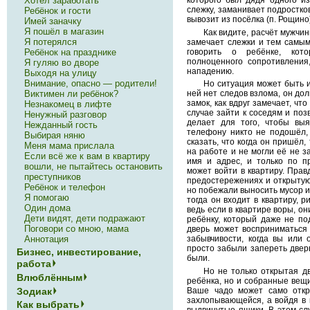
Хотел заработать
слежку, заманивает подростков
Ребёнок и гости
вывозит из посёлка (п. Рощино
Имей заначку
Я пошёл в магазин
Как видите, расчёт мужчин
Я потерялся
замечает слежки и тем самым
говорить о ребёнке, ко
Ребёнок на празднике
полноценного сопротивления,
Я гуляю во дворе
нападению.
Выходя на улицу
Внимание, опасно — родители!
Но ситуация может быть и
Виктимен ли ребёнок?
ней нет следов взлома, он до
замок, как вдруг замечает, чт
Незнакомец в лифте
случае зайти к соседям и позв
Ненужный разговор
делает для того, чтобы выя
Нежданный гость
телефону никто не подошёл,
Выбирая няню
сказать, что когда он пришёл,
Меня мама прислала
на работе и не могли её не з
Если всё же к вам в квартиру
имя и адрес, и только по п
вошли, не пытайтесь остановить
может войти в квартиру. Прав
преступников
предостережениях и открытую 
Ребёнок и телефон
но побежали выносить мусор и
Я помогаю
тогда он входит в квартиру, р
Один дома
ведь если в квартире воры, о
Дети видят, дети подражают
ребёнку, который даже не по
Поговори со мною, мама
дверь может восприниматься 
Аннотация
забывчивости, когда вы или 
просто забыли запереть дверь
Бизнес, инвестирование,
были.
работа
Но не только открытая д
Влюблённым
ребёнка, но и собранные вещи
Зодиак
Ваше чадо может само откр
захлопывающейся, а войдя в к
Как выбрать