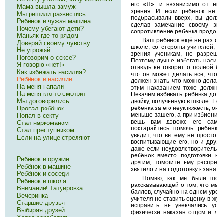
его «Я», и независимо от е
Мама вышла замуж
зрения. И если ребёнок не
Мы решили развестись
подбрасывали вверх, вы дол
Ребёнок и чужая машина
сделав замечание своему з
Почему убегают дети?
сопротивление ребёнка продо
Маньяк где-то рядом
Ваш ребёнок ещё не раз с
Доверяй своему чувству
школе, со стороны учителей,
Не угрожай
зрения ученикам, не разре
Поговорим о сексе?
Поэтому лучше избегать наси
Я говорю «нет!»
отнюдь не говорит о полной 
Как избежать насилия?
что он может делать всё, что
Ребёнок и насилие
должен знать, что можно делат
На меня напали
этим наказанием тоже должн
На меня кто-то смотрит
Незачем избивать ребёнка до
Мы договорились
двойку, полученную в школе. Е
Пропал ребёнок
ребёнка за его неуклюжесть, о
меньше вашего, а при избиени
Попал в секту
вещь вам дороже его сам
Стал наркоманом
постарайтесь помочь ребёнк
Стал преступником
увидит, что вы ему не прост
Если на улице стреляют
воспитывающие его, но и дру
даже если неудовлетворительн
ребёнок вместо подготовки 
Ребёнок и оружие
другим, помогите ему распре
Ребёнок в машине
хватило и на подготовку к зан
Ребёнок и соседи
Помню, как мы были шок
Ребёнок и школа
рассказывающей о том, что ма
Внимание! Татуировка
баллов, случайно на одном уро
Вечеринка
учителя не ставить оценку в ж
Старшие друзья
исправить не увенчались 
Выбирая друзей
физически наказан отцом и л