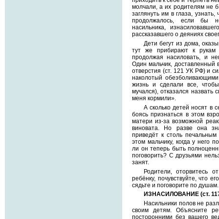
приходить к себе и терпеть н
молчали, а их родителям не б
заглянуть им в глаза, узнать,
продолжалось, если бы н
насильника, изнасиловавше
рассказавшего о деяниях свое
Дети бегут из дома, оказы
тут же прибирают к рукам 
продолжая насиловать, и не
Один мальчик, доставленный 
отверстия (ст. 121 УК РФ) и 
наколотый обезболивающими 
жизнь и сделали все, чтоб
мучался), отказался назвать с
меня кормили».
А сколько детей носят в 
боясь признаться в этом взр
матери из-за возможной реак
виновата. Но разве она зн
приведёт к столь печальным 
этом мальчику, когда у него 
ли он теперь быть полноценн
поговорить? С друзьями нельз
занят.
Родители, оторвитесь от
ребёнку, почувствуйте, что ег
сядьте и поговорите по душам.
ИЗНАСИЛОВАНИЕ (ст. 117
Насильники полов не разл
своим детям. Объясните ре
посторонними без вашего ве