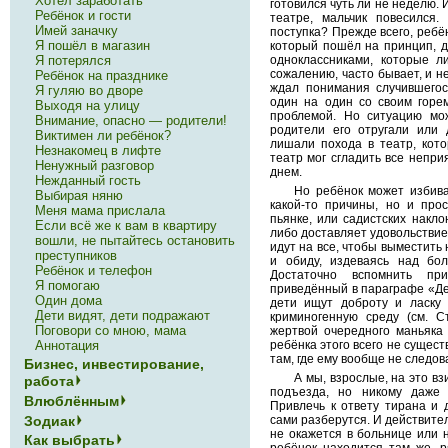
Хотел заработать
готовился чуть ли не неделю. 
Ребёнок и гости
театре, мальчик повесился.
Имей заначку
поступка? Прежде всего, ребё
Я пошёл в магазин
который пошёл на принцип, до
Я потерялся
одноклассниками, которые ли
сожалению, часто бывает, и н
Ребёнок на празднике
ждал понимания случившегос
Я гуляю во дворе
один на один со своим горе
Выходя на улицу
проблемой. Но ситуацию мо
Внимание, опасно — родители!
родители его отругали или 
Виктимен ли ребёнок?
лишали похода в театр, кото
Незнакомец в лифте
театр мог сгладить все непр
Ненужный разговор
днем.
Нежданный гость
Но ребёнок может избива
Выбирая няню
какой-то причины, но и прос
Меня мама прислала
пьянке, или садистских накло
Если всё же к вам в квартиру
либо доставляет удовольствие 
вошли, не пытайтесь остановить
идут на все, чтобы выместить 
преступников
и обиду, издеваясь над бо
Ребёнок и телефон
Достаточно вспомнить пр
Я помогаю
приведённый в параграфе «Дет
Один дома
дети ищут доброту и ласку 
Дети видят, дети подражают
криминогенную среду (см. С
Поговори со мною, мама
жертвой очередного маньяка 
Аннотация
ребёнка этого всего не сущест
там, где ему вообще не следов
Бизнес, инвестирование,
А мы, взрослые, на это в
работа
подъезда, но никому даже 
Влюблённым
Привлечь к ответу тирана и 
Зодиак
сами разберутся. И действител
не окажется в больнице или н
Как выбрать
ребёнок находится там же, р