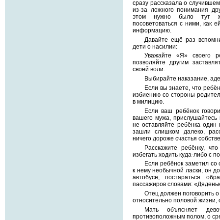
сразу рассказала о случившем
из-за ложного понимания др
этом нужно было тут ж
посоветоваться с ними, как е
информацию.
Давайте ещё раз вспомн
дети о насилии:
Уважайте «Я» своего р
позволяйте другим заставля
своей воли.
Выбирайте наказание, аде
Если вы знаете, что ребё
избиению со стороны родител
в милицию.
Если ваш ребёнок говор
вашего мужа, прислушайтесь к
не оставляйте ребёнка один 
зашли слишком далеко, расс
ничего дороже счастья собств
Расскажите ребёнку, чт
избегать ходить куда-либо с п
Если ребёнок заметил со
к нему необычной ласки, он до
автобусе, постараться обр
пассажиров словами: «Дяденька
Отец должен поговорить о
относительно половой жизни, 
Мать объясняет дев
противоположным полом, о ср