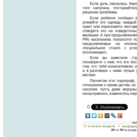
Если дочь оказалась бере
того напугана, постарайте
решение проблемы.
Если ребёнок сообщил в
упакуйте его одежду, кажды
пакет или переложите листами
отведите его на освидетель
милицию. А при предъявлении 
РФ) насильника попросите по
предъявляемых на опозн
специальное стекло с усл
опознающего.
Если вы заметили стр
поговорите с ним, что его бес
том, что тебя изнасиловали, 
и в разговоре с ними лучше у
матери.
Прочитав этот параграф, 
отношению к своим детям, не
насилия, пусть даже мораль
незаслуженно, извинитесь пер
0
Ав
[<—
в начало раздела
<-
предыдущ
39
из
59
(в разд