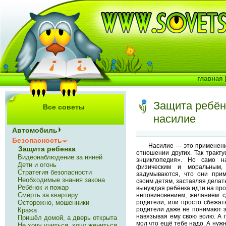
главная
Защита ребён
Все советы
насилие
Автомобиль
Безопасность
Насилие — это применен
Защита ребенка
отношении других. Так тракт
Видеонаблюдение за няней
энциклопедия». Но само н
Дети и огонь
физическим и моральным
Стратегия безопасности
задумываются, что они при
Необходимые знания закона
своим детям, заставляя делать
Ребёнок и пожар
вынуждая ребёнка идти на про
Смерть за квартиру
неповиновением, желанием сд
родители, или просто сбежат
Осторожно, мошенники
родители даже не понимают эт
Кража
навязывая ему свою волю. А п
Пришёл домой, а дверь открыта
мол что ещё тебе надо. А нужн
Не хочу учиться, хочу жениться