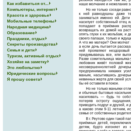
Как избавиться от...
наше молчание и нежелание з
Компьютеры, интернет
Но не только соседи равн
к ней равнодушны даже те
Красота и здоровье
заниматься именно ей. Дети 
Мобильные телефоны
насилует собственный отец и
попадают в приёмник распр
Народная медицина
возвращать их домой на раст
Образование
опять глухи к их мольбам, и 
Праздники, отдых
своего папаши, только и ждуще
А что же матери? Они молчат и
Секреты производства
а если дочь пытается рассказа
Семья и дети
ней проявляют нездоровый 
придумываешь все, или выг
Туризм, активный отдых
Разве сожительница маньяка-
Хозяйке на заметку
любовник живёт половой жиз
несовершеннолетней дочер
Это любопытно
предпринимала никаких усил
Юридические вопросы
маньяк, насытившись дочерь
Я прошу совета
невинных жертв для своей усла
бы её оставили в покое.
Но не только маньяки отл
и обычные бытовые насильники
насиловать — будь то собс
потеряв остроту ощущения
приводить подруг и друзей, и 
а каково этим 9-11 летним, 
семье от собственных родите
В г. Реутово один такой п
приёмных детей, переключилс
детям, будто изгоняет из 