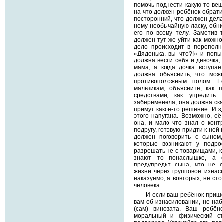
помочь поднести какую-то вещ
на что должен ребёнок обрати
посторонний, что должен дела
нему необычайную ласку, обни
его по всему телу. Заметив 
должен тут же уйти как можно
дело происходит в переполне
«Дяденька, вы что?!» и попы
должна вести себя и девочка,
мама, а когда дочка вступа
должна объяснить, что мож
противоположным полом. Е
мальчикам, объясните, как 
средствами, как упредить
забеременела, она должна ска
примут какое-то решение. И зд
этого напугана. Возможно, её
она, и мало что знал о конт
подругу, готовую придти к ней
должен поговорить с сыном
которые возникают у подро
разрешать не с товарищами, к
знают то понаслышке, а 
предупредит сына, что не 
жизни через групповое изнаси
наказуемо, а вовторых, не сто
человека.
И если ваш ребёнок приш
вам об изнасиловании, не наб
(сам) виновата. Ваш ребён
моральный и физический с