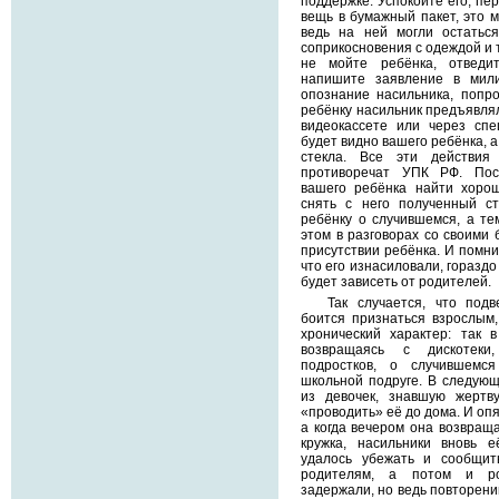
поддержке. Успокойте его, пе
вещь в бумажный пакет, это м
ведь на ней могли остатьс
соприкосновения с одеждой и т
не мойте ребёнка, отведит
напишите заявление в мил
опознание насильника, попр
ребёнку насильник предъявлял
видеокассете или через спе
будет видно вашего ребёнка, 
стекла. Все эти действи
противоречат УПК РФ. Пос
вашего ребёнка найти хорош
снять с него полученный ст
ребёнку о случившемся, а те
этом в разговорах со своими 
присутствии ребёнка. И помнит
что его изнасиловали, гораздо
будет зависеть от родителей.
Так случается, что под
боится признаться взрослым
хронический характер: так в
возвращаясь с дискотеки
подростков, о случившемс
школьной подруге. В следующ
из девочек, знавшую жертву
«проводить» её до дома. И оп
а когда вечером она возвраща
кружка, насильники вновь 
удалось убежать и сообщит
родителям, а потом и ро
задержали, но ведь повторений