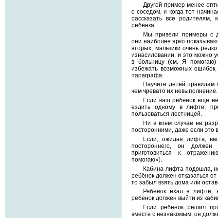
Другой пример менее опти
с соседом, и когда тот начин
рассказать все родителям, 
ребёнка.
Мы привели примеры с де
они наиболее ярко показывают
вторых, мальчики очень редк
изнасиловании, и это можно у
в больницу (см. Я помогаю
избежать возможных ошибок,
параграфа:
Научите детей правилам 
чем чревато их невыполнение.
Если ваш ребёнок ещё не
ездить одному в лифте, пр
пользоваться лестницей.
Ни в коем случае не раз
посторонними, даже если это 
Если, ожидая лифта, ва
постороннего, он должен
приготовиться к отражен
помогаю»).
Кабина лифта подошла, н
ребёнок должен отказаться от 
то забыл взять дома или остав
Ребёнок ехал в лифте, 
ребёнок должен выйти из каби
Если ребёнок решил пр
вместе с незнакомым, он долж