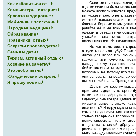
Советовать всегда легче, 
Как избавиться от...
и даже если вы были морально
Компьютеры, интернет
можете воспользоваться пред
Красота и здоровье
вы можете просто не владеть 
жертвой изнасилования в л
Мобильные телефоны
близким. Дорогие мамы, узнав 
Народная медицина
ругайте её и не гоните в ван
одежду и отведите на освидет
Образование
упакуйте, она может сыг
Праздники, отдых
насильника (см. Изнасилование
Секреты производства
Но читатель может спрос
откусить нос или губу? Пожал
Семья и дети
лаком для волос или любой 
Туризм, активный отдых
кармана или сумочки, нез
Хозяйке на заметку
нападающему, а дальше, пока 
бейте коленом между ног и 
Это любопытно
потолка и не потому что так 
Юридические вопросы
они основаны на реальных соб
имела такой шанс. Приведём 
Я прошу совета
11-летнюю девочку мама в
приставать дядя, у которого б
может сильно дёрнуть за то, 
Однажды она возвращалась из
жившим выше этажом, каза
опасность? И вдруг мужчина н
срывает с девочки нижнюю час
только теперь она вспомнила
пенис, спросила, что это тако
и девочка с силой дёрнула
рассказала родителям о проис
быть, не будь маминых советов