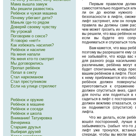
Мама вышла замуж
Первым правилом должн
самостоятельно подняться или 
Мы решили развестись
ли он до кнопки нужного 
Ребёнок и чужая машина
безопасности в лифте, сможе
Почему убегают дети?
лифт застрянет, или он почув
Маньяк где-то рядом
правила вы должны сами расс
Доверяй своему чувству
чем может грозить их невыпол
Не угрожай
вы решили, что ваш ребёнок н
Поговорим о сексе?
если вы будете его сопр
Я говорю «нет!»
подниматься и спускаться толь
Как избежать насилия?
Вам кажется, что ваш реб
Ребёнок и насилие
поэтому вы разрешаете ему са
На меня напали
не забывайте, что когда вас 
На меня кто-то смотрит
для разного рода насильник
Мы договорились
различными, ребёнка могут 
Пропал ребёнок
будет спонтанным, когда пре
Попал в секту
вашим ребёнком в лифте. Поэт
Стал наркоманом
к нему приближается кто-либо
Стал преступником
ребёнок должен повернут
Если на улице стреляют
приготовиться к отражению
должен спуститься вниз, сдел
для почты или подняться в к
садиться в лифт с посторонни
Ребёнок и оружие
должен вежливо отказаться, ск
Ребёнок в машине
он поднимется (спустится)
Ребёнок и соседи
лифта.
Ребёнок и школа
Что же делать, если ребён
Внимание! Татуировка
вошёл посторонний, лучше в
Вечеринка
забывчивость (забыл что-то 
Старшие друзья
лифт уже тронулся, встаньт
Выбирая друзей
спереди, чтобы вы могли виде