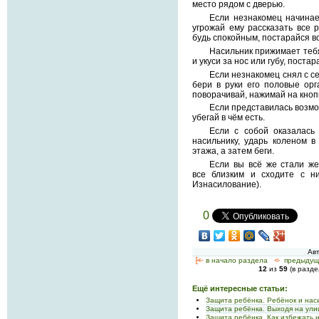
место рядом с дверью.
Если незнакомец начинае
угрожай ему рассказать все 
будь спокойным, постарайся во
Насильник прижимает тебя 
и укуси за нос или губу, постар
Если незнакомец снял с с
бери в руки его половые орг
поворачивай, нажимай на кнопк
Если представилась возмо
убегай в чём есть.
Если с собой оказалась
насильнику, ударь коленом в
этажа, а затем беги.
Если вы всё же стали же
все близким и сходите с ни
Изнасилование).
0
Ав
[<—
в начало раздела
<-
предыдущ
12
из
59
(в разд
Ещё интересные статьи:
Защита ребёнка. Ребёнок и нас
Защита ребёнка. Выходя на ули
Защита ребёнка. Как избежать 