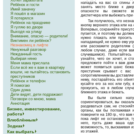
Хотел заработать
нападать на вас со спины л
Ребёнок и гости
занять место ближе к две
Имей заначку
опасности вы сможете во
Я пошёл в магазин
диспетчера или выбежать при 
Я потерялся
Так получилось, что незна
Ребёнок на празднике
кнопку верхнего этажа или на 
Я гуляю во дворе
Вопервых, сохраняйте присутс
Выходя на улицу
пугается, и поэтому вы долж
Внимание, опасно — родители!
нужно плакать или просить
Виктимен ли ребёнок?
нападающий, не нужно ему угр
Незнакомец в лифте
или расскажите родителям (
Ненужный разговор
любом случае, даже если ва
Нежданный гость
случившемся). Попытайтесь 
Выбирая няню
узнайте, чего он хочет, и ст
предложите пойти к вам домо
Меня мама прислала
может появиться шанс бежат
Если всё же к вам в квартиру
преступник срывает с вас 
вошли, не пытайтесь остановить
сопротивлением вы доставляет
преступников
нему, постарайтесь его обня
Ребёнок и телефон
кусайте его за нос или губу,
Я помогаю
прокусить, но в любом случ
Один дома
ближнего этажа и бежать.
Дети видят, дети подражают
Вы были сильно напу
Поговори со мною, мама
сориентироваться, вы оказал
Аннотация
раздеваться сам, не стесняйт
Бизнес, инвестирование,
органы, как бы поглаживая 
работа
поверните на 180 гр., что вам
пока лифт не остановится, т
Влюблённым
него, пусть даже ваша оде
Зодиак
возможность, то, выскакивая и
из этажей.
Как выбрать