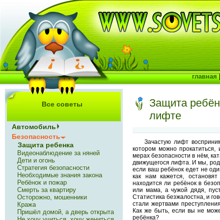
главная
Защита ребён
Все советы
лифте
Автомобиль
Безопасность
Зачастую лифт восприним
Защита ребенка
котором можно прокатиться, 
Видеонаблюдение за няней
мерах безопасности в нём, ка
Дети и огонь
движущегося лифта. И мы, род
Стратегия безопасности
если ваш ребёнок едет не один
Необходимые знания закона
как нам кажется, остановят
Ребёнок и пожар
находится ли ребёнок в безоп
Смерть за квартиру
или мама, а чужой дядя, пус
Статистика безжалостна, и гов
Осторожно, мошенники
стали жертвами преступления
Кража
Как же быть, если вы не мож
Пришёл домой, а дверь открыта
ребёнка?
Не хочу учиться, хочу жениться