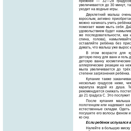
прежней — 32—28 градусов
увеличивается до 30 минут, та
уходит на водные игры.
Двухлетний малыш очень
взрослым, активно приобретае
можно начинать учить ребёнка
помогает маме мыть себя. Дай
удовольствием будет намылива
же последовательности, как и
спина, голова), намыливай
оставляйте ребёнка без прис
думать, что малыш уже вырос 
В этом возрасте для к
детскую пену для ванн и гель 
детскую ванну косметические
аллергические реакции на не
мыла увеличивается до трёх
степени загрязнения ребёнка.
Купание также заканчива
несколько градусов ниже, ч
карапуза водой из душа. Т
рекомендуется снижать постеп
до 21 градуса С. Это послуж
После купания малыша
полотенцем или надевают хала
естественные складки. Одеть
посушите его волосы феном и 
ко сну.
Если ребёнок испугался
Налейте в большую миску 