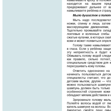
намыливаете кроху. В положе
находится на вашем пред
придерживает дальнее от в
намыливаете ребёнка и страхуе
Мыло душистое и полот
Мыть надо последовател
ножки, спинку и лишь затем
массирующими движениями, 
Тщательно промывайте склад
локтевые и коленные сгибы.
сжатые кулачки, в которых ск
кожи и может появиться опрел
Голову также намыливают
в глаза. Если у ребёнка защи
эту неприятность и будет к
Обмывать голову водой следуе
как правило, сильно потее
специальным средством для к
пересушивать кожу головы.
Ответить однозначно на 
начинать пользоваться детс
специалисты считают, что до
детским мылом, другие — что
можно пользоваться шампуне
шампунь должен быть только 
особенностей строения кожи 
обладают мягким действием и 
Запрокиньте головку мал
Полейте волосы водой от лиц
капель шампуня на волосы. Всп
Аккуратно смойте пену ом