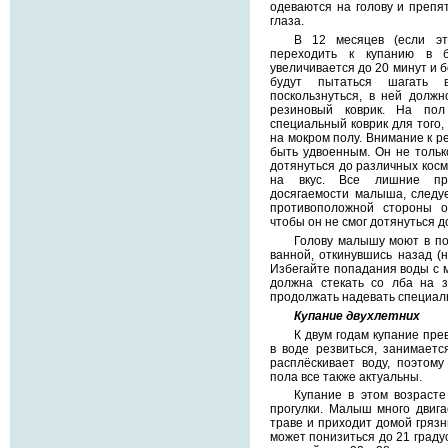
одеваются на голову и препя
глаза.
В 12 месяцев (если э
переходить к купанию в 
увеличивается до 20 минут и 
будут пытаться шагать 
поскользнуться, в ней долж
резиновый коврик. На по
специальный коврик для того,
на мокром полу. Внимание к р
быть удвоенным. Он не тольк
дотянуться до различных косм
на вкус. Все лишние пр
досягаемости малыша, следу
противоположной стороны о
чтобы он не смог дотянуться до
Голову малышу моют в по
ванной, откинувшись назад (н
Избегайте попадания воды с м
должна стекать со лба на 
продолжать надевать специал
Купание двухлетних
К двум годам купание пре
в воде резвиться, занимаетс
расплёскивает воду, поэтом
пола все также актуальны.
Купание в этом возраст
прогулки. Малыш много двигае
траве и приходит домой грязн
может понизиться до 21 граду