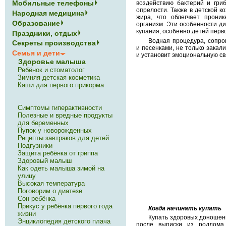
Мобильные телефоны
воздействию бактерий и гриб
опрелости. Также в детской к
Народная медицина
жира, что облегчает прони
Образование
организм. Эти особенности д
купания, особенно детей перв
Праздники, отдых
Водная процедура, сопр
Секреты производства
и песенками, не только закали
Семья и дети
и установит эмоциональную св
Здоровье малыша
Ребёнок и стоматолог
Зимняя детская косметика
Каши для первого прикорма
Симптомы гиперактивности
Полезные и вредные продукты
для беременных
Пупок у новорожденных
Рецепты завтраков для детей
Подгузники
Защита ребёнка от гриппа
Здоровый малыш
Как одеть малыша зимой на
улицу
Высокая температура
Поговорим о диатезе
Сон ребёнка
Прикус у ребёнка первого года
Когда начинать купать
жизни
Купать здоровых доношен
Энциклопедия детского плача
после выписки из роддома