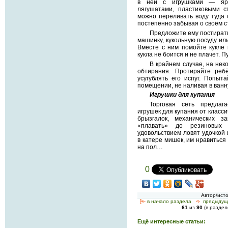
в ней с игрушками — ярк
лягушатами, пластиковыми с
можно переливать воду туда 
постепенно забывая о своём с
Предложите ему постират
машинку, кукольную посуду ил
Вместе с ним помойте кукле г
кукла не боится и не плачет. П
В крайнем случае, на нек
обтирания. Протирайте реб
усугублять его испуг. Попыт
помещении, не наливая в ван
Игрушки для купания
Торговая сеть предлаг
игрушек для купания от класси
брызгалок, механических з
«плавать» до резиновых
удовольствием ловят удочкой 
в катере мишек, им нравиться 
на пол…
0
Автор/ист
[<—
в начало раздела
<-
предыдущ
61
из
90
(в разде
Ещё интересные статьи: