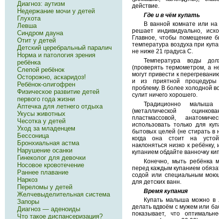
Диагноз: аутизм
действие.
Недержание мочи у детей
Где и в чём купать
Глухота
В ванной комнате или на
Левша
решает индивидуально, исх
Синдром дауна
Главное, чтобы помещение б
Отит у детей
температура воздуха при купа
Детский церебральный паралич
не ниже 21 градуса С.
Норма и патология зрения
Температура воды до
ребёнка
(проверять термометром, а не
Слепой ребёнок
могут привести к перегревани
Осторожно, аскаридоз!
и из приятной процедуры
Ребёнок-олигофрен
проблему. В более холодной во
Физическое развитие детей
сулит ничего хорошего.
первого года жизни
Традиционно малыша 
Аптечка для летнего отдыха
(металлической оцинко
Укусы животных
пластмассовой, анатоми
Чесотка у детей
использовать только для ку
Уход за младенцем
бытовых целей (не стирать в н
Бессоница
когда она стоит на усто
Бронхиальная астма
наклоняться низко к ребёнку,
Нарушение осанки
купанием обдайте ванночку ки
Гинеколог для девочки
Конечно, мыть ребёнка 
Носовое кровотечение
перед каждым купанием обяза
Раннее плавание
содой или специальным мою
Наркоз
для детских ванн.
Переломы у детей
Время купания
Желчевыделительная система
Купать малыша можно в 
Запоры
делать вдвоём с мужем или ба
Диагноз — аденоиды
показывает, что оптимальн
Что такое диспансеризация?