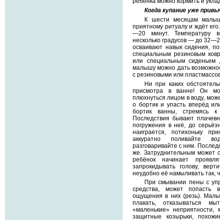
ребёнка можно кормить и укла
Когда купание уже привы
К шести месяцам малыш
приятному ритуалу и ждёт его
—20 минут. Температуру в
несколько градусов — до 32—28
осваивают навык сидения, по
специальным резиновым ковр
или специальным сиденьем 
малышу можно дать возможност
с резиновыми или пластмассо
Ни при каких обстоятель
присмотра в ванне! Он мо
плюхнуться лицом в воду, мож
о бортик и упасть вперёд ил
бортик ванны, стремясь 
Последствия бывают плачевн
погружения в неё, до серьёз
наиграется, потихоньку пр
аккуратно поливайте в
разговаривайте с ним. Послед
же. Затруднительным может ст
ребёнок начинает проявля
запрокидывать голову, вер
неудобно её намыливать так, ч
При смывании пены с упр
средства, может попасть 
ощущения в них (резь). Малы
плакать, отказываться мы
«маленькие» неприятности, 
защитные козырьки, похож