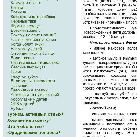
вечером (около 20:00), пер
Климат и отдых
сытый и чистенький ребёнок
Лишай
папы, которые днем раб
Потница
пообщаться с малышом, прилас
Как закаливать ребёнка
вечернее купание возбуж
Нервные тики
устраивайте «помывки» в пос
Шумы в сердце
Продолжительность ку
Детский кашель
Новорождённые дети должны к
Почему не спит малыш?
месяца — 12—15 минут.
Частые мочеиспускания
Что приготовить для к
Когда болят зубки
- мягкое махровое поло
Насморк у детей
капюшоном;
О горчичниках и банках
Болит живот
- детское мыло в мыльни
Динамическая гимнастика
купания новорождённых. Для 
эти специальные средства. О
Детские инфекции
кожи кислотность (pH), з
Рахит
высушивания, содержат см
Режутся зубки
ланолин и пр. Мыло рекомен
Если малыш заболел за
количестве и не чаще 2—3 р
границей…
просто купают малыша в воде;
Безобидные травмы
- пользуйтесь губкой и
Аптечка для путешествий
натуральных материалов, а м
Косоглазие у детей
ладонью;
ОРЗ у детей
- детский крем;
Рубцы
Туризм, активный отдых
- баночку с ватными шарик
- кувшин для воды. Наполн
Хозяйке на заметку
кувшином и поставьте его г
Это любопытно
купания ополоснуть ребёнк
Юридические вопросы
примерно на градус. Эта 
закаливания;