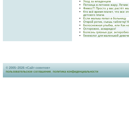
Уход за младенцем
Потница в летнюю жару. Лечим
Фимоз?! Просто у вас растёт ма
Кто всё время плачет, что все 
детского плача
Если малыш попал в больницу
Открой ротик, съешь таблетку! 
Белоснежная улыбка, или Как н
Осторожно, аскаридоз!
Болезнь грязных рук: энтеробио
Гинеколог для маленькой девочк
© 2005–2026 «Сайт советов»
пользовательское соглашение
,
политика конфиденциальности