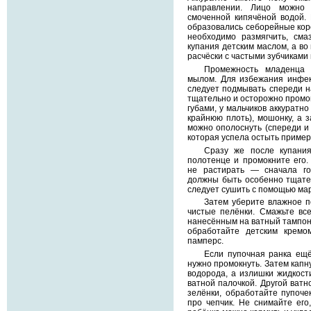
направлении. Лицо можно 
смоченной кипячёной водой. 
образовались себорейные короч
необходимо размягчить, сма
купания детским маслом, а во
расчёски с частыми зубчиками
Промежность младенца 
мылом. Для избежания инфек
следует подмывать спереди на
тщательно и осторожно промо
губами, у мальчиков аккуратно
крайнюю плоть), мошонку, а з
можно ополоснуть (спереди и
которая успела остыть пример
Сразу же после купания
полотенце и промокните его.
не растирать — сначала го
должны быть особенно тщате
следует сушить с помощью мар
Затем уберите влажное п
чистые пелёнки. Смажьте все
нанесённым на ватный тампон
обработайте детским крем
памперс.
Если пупочная ранка ещё
нужно промокнуть. Затем капн
водорода, а излишки жидкост
ватной палочкой. Другой ватн
зелёнки, обработайте пупоче
про чепчик. Не снимайте его