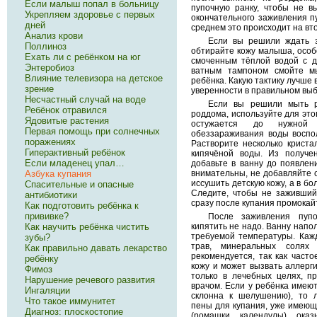
Если малыш попал в больницу
пупочную ранку, чтобы не в
Укрепляем здоровье с первых
окончательного заживления пуп
дней
среднем это происходит на вт
Анализ крови
Если вы решили ждать з
Поллиноз
обтирайте кожу малыша, особ
Ехать ли с ребёнком на юг
смоченным тёплой водой с д
Энтеробиоз
ватным тампоном смойте м
Влияние телевизора на детское
ребёнка. Какую тактику лучше
зрение
уверенности в правильном выб
Несчастный случай на воде
Если вы решили мыть р
Ребёнок отравился
роддома, используйте для этог
Ядовитые растения
остужается до нужной 
Первая помощь при солнечных
обеззараживания воды воспол
поражениях
Растворите несколько криста
Гиперактивный ребёнок
кипячёной воды. Из получен
Если младенец упал…
добавьте в ванну до появлени
внимательны, не добавляйте 
Азбука купания
иссушить детскую кожу, а в бо
Спасительные и опасные
Следите, чтобы не заживший 
антибиотики
сразу после купания промокайт
Как подготовить ребёнка к
прививке?
После заживления пупо
кипятить не надо. Ванну напо
Как научить ребёнка чистить
требуемой температуры. Каж
зубы?
трав, минеральных солях
Как правильно давать лекарство
рекомендуется, так как част
ребёнку
кожу и может вызвать аллерги
Фимоз
только в лечебных целях, п
Нарушение речевого развития
врачом. Если у ребёнка имеют
Ингаляции
склонна к шелушению), то 
Что такое иммунитет
пены для купания, уже имеющи
Диагноз: плоскостопие
(ромашки, календулы), ока