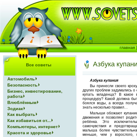
главная
Азбука купан
Все советы
Автомобиль
Азбука купания
Безопасность
Вы принесли своего кроху
других проблем задумались о 
Бизнес, инвестирование,
купать младенца? В какое 
работа
процедуру? Какой должна бы
Влюблённым
боялся воды, а всегда получ
знать несколько правил…
Зодиак
Малыши обожают купание
Как выбрать
движения и позволяет родит
Как избавиться от...
ребёнка. Это исключите
самочувствия и предотвращ
Компьютеры, интернет
малыша более чувствительна
Красота и здоровье
меньше, чем у взрослого, 