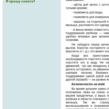
Я прошу совета
- щётку для волос с густ
тупыми краями;
- термометр для воды;
- термометр для измерени
- заранее, на отдельной п
малыша, разложите его одежд
- в ванну можно поместит
поддержания ребёнка — гама
удобны впервые дни купани
сноровки.
Не забудьте перед купа
мылом. Коротко постригите но
браслеты и т. д.), что может 
Когда все приготовл
необходимости очистите попк
опустите его в воду. Не н
движений, так как младенец 
делать осторожно, но уверенно
напевая песенку. Бережн
поддерживая одной рукой (на
другой (правой) — на уровне я
Безопасность на воде
Во время купания нужно 
положении лёжа на спине, е
вашем предплечье, а ваша л
ребёнка в области плечевого 
малыша. Так вы страху
выскальзывания и погружени