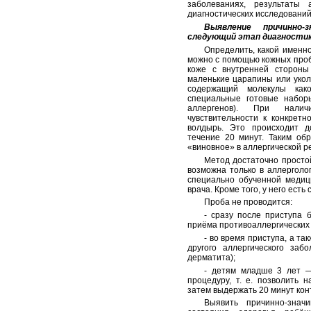
заболеваниях, результаты 
диагностических исследований
Выявление причинно-
следующий этап диагности
Определить, какой именн
можно с помощью кожных проб.
коже с внутренней стороны
маленькие царапины или уколы
содержащий молекулы како
специальные готовые набор
аллергенов). При нали
чувствительности к конкретн
волдырь. Это происходит д
течение 20 минут. Таким обр
«виновное» в аллергической р
Метод достаточно просто
возможна только в аллерголо
специально обученной медиц
врача. Кроме того, у него есть
Проба не проводится:
- сразу после приступа
приёма противоаллергических
- во время приступа, а т
другого аллергического забо
дерматита);
- детям младше 3 лет —
процедуру, т. е. позволить 
затем выдержать 20 минут кон
Выявить причинно-знач