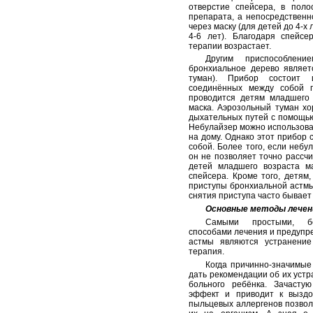
отверстие спейсера, в поло
препарата, а непосредственн
через маску (для детей до 4-х
4-6 лет). Благодаря спейсе
терапии возрастает.
Другим приспособлен
бронхиальное дерево являет
туман). Прибор состоит 
соединённых между собой г
проводится детям младшего 
маска. Аэрозольный туман х
дыхательных путей с помощью 
Небулайзер можно использовать
на дому. Однако этот прибор 
собой. Более того, если небу
он не позволяет точно рассчи
детей младшего возраста м
спейсера. Кроме того, детям
приступы бронхиальной астмы
снятия приступа часто бывае
Основные методы лечен
Самыми простыми, б
способами лечения и предупр
астмы являются устранение
терапия.
Когда причинно-значимые
дать рекомендации об их устр
больного ребёнка. Зачасту
эффект и приводит к выздо
пыльцевых аллергенов позвол