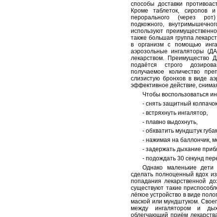
способы доставки противоаст
Кроме таблеток, сиропов и
перорального (через ро
подкожного, внутримышечног
используют преимущественно
также большая группа лекарст
в организм с помощью инга
аэрозольные ингаляторы (Д
лекарством. Преимущество Д
подаётся строго дозиров
получаемое количество пре
слизистую бронхов в виде аэ
эффективное действие, снимая
Чтобы воспользоваться ин
- снять защитный колпачок
- встряхнуть ингалятор,
- плавно выдохнуть,
- обхватить мундштук губа
- нажимая на баллончик, м
- задержать дыхание приб
- подождать 30 секунд пе
Однако маленькие дети 
сделать полноценный вдох из
попадания лекарственной до
существуют такие приспособл
лёгкое устройство в виде пол
маской или мундштуком. Свое
между ингалятором и ды
облегчающий приём лекарства