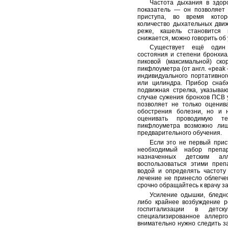
Частота дыхания в здор
показатель — он позволяет 
приступа, во время котор
количество дыхательных движ
реже, кашель становится 
снижается, можно говорить об
Существует ещё один
состояния и степени бронхи
пиковой (максимальной) ск
пикфлоуметра (от англ. «peak 
индивидуального портативног
или цилиндра. Прибор снаб
подвижная стрелка, указыва
случае сужения бронхов ПСВ
позволяет не только оценив
обострения болезни, но и 
оценивать проводимую те
пикфлоуметра возможно ли
предварительного обучения.
Если это не первый прис
необходимый набор препар
назначенных детским алл
воспользоваться этими пре
водой и определять частоту
лечение не принесло облегчен
срочно обращайтесь к врачу з
Усиление одышки, бледн
либо крайнее возбуждение р
госпитализации в детск
специализированное аллерго
внимательно нужно следить з