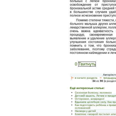
больных с лёгкой бронхиа
освобождение от приступо
бронхиальной астме средней 
в большинстве случаев удаё
полное исчезновение приступо
Помимо степени тяжести, 
больного малыша других алле
лекарственной аллергии, полл
очень важна адекватность 
процедур, своевременная
выявление и удаление аллерг
улучшения состояния больн
помнить о том, что бронхи
заболевание, поэтому стра
постоянном наблюдении и леч
0
Твитнуть
Автор/ист
[<—
в начало раздела
<-
предыдущ
34
из
90
(в разде
Ещё интересные статьи:
Сезонная болезнь: поллиноз
Детский кашель. Лечим и пред
Осторожно, аскаридоз!
Вдыхаем целебную силу. Как пр
Как подготовить ребёнка к прив
осложнений
Насморк у детей
Комплекс «мокрой постели» или