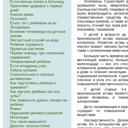
Аллегрены. Существуют 
Если малыш попал в больницу
(домашняя пыль, микрокле
Укрепляем здоровье с первых
(пыльца растений); пищевые (к
дней
рыба, морепродукты, цитрусов
Анализ крови
(лекарственные средства, б
Поллиноз
плесневых грибков), а также а
Ехать ли с ребёнком на юг
перхоть, птичий пух, корм для
Энтеробиоз
(например, тараканов).
Влияние телевизора на детское
У детей в возрасте до 
зрение
бронхиальной астмы оказыв
Несчастный случай на воде
аллергены. Развитие астмы у
Ребёнок отравился
обычно бывает связано бытов
Ядовитые растения
также с аллергенами животных
Первая помощь при солнечных
Большую часть времени д
поражениях
вентиляция комнаты, больш
Гиперактивный ребёнок
жилплощади — все это спос
Если младенец упал…
аллергенов домашних животны
Азбука купания
в доме в течение нескольких
Спасительные и опасные
содержания аллергенов. Сырос
антибиотики
плесени, и если это не испра
Как подготовить ребёнка к
повышенной чувствительность
прививке?
У детей старше 3-4 
Как научить ребёнка чистить
бронхиальной астмы являетс
зубы?
однако возможны и пере
Как правильно давать лекарство
аллергенами.
ребёнку
Дети, проживающие в заг
Фимоз
страдают от повышенной ч
Нарушение речевого развития
веществам.
Ингаляции
Наследственность. Далек
Что такое иммунитет
астме. Но у большинства дет
Диагноз: плоскостопие