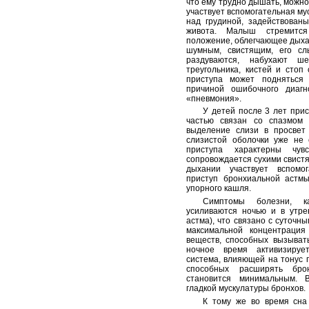
что ему трудно дышать, можно 
участвует вспомогательная мус
над грудиной, задействов
живота. Малыш стремится
положение, облегчающее дыха
шумным, свистящим, его с
раздуваются, набухают ш
треугольника, кистей и стоп
приступа может подняться 
причиной ошибочного диаг
«пневмония».
У детей после 3 лет при
частью связан со спазмом 
выделение слизи в просвет
слизистой оболочки уже не 
приступа характерны чу
сопровождается сухими свистя
дыхании участвует вспомог
приступ бронхиальной астмы
упорного кашля.
Симптомы болезни, к
усиливаются ночью и в утре
астма), что связано с суточн
максимальной концентрация
веществ, способных вызывать
ночное время активизируе
система, влияющей на тонус г
способных расширять бро
становится минимальным. 
гладкой мускулатуры бронхов.
К тому же во время сна