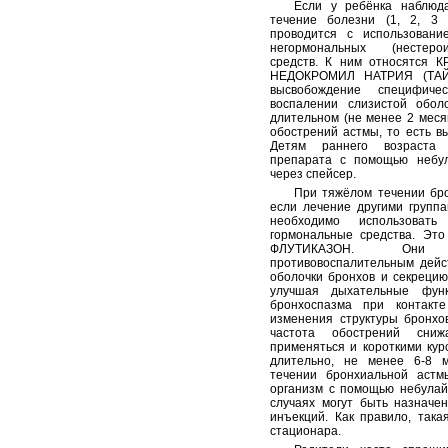
Если у ребёнка наблюда
течение болезни (1, 2, 3 
проводится с использовани
негормональных (нестеро
средств. К ним относятся
НЕДОКРОМИЛ НАТРИЯ (ТАЙЛ
высвобождение специфиче
воспалении слизистой обол
длительном (не менее 2 меся
обострений астмы, то есть в
Детям раннего возраста 
препарата с помощью небу
через спейсер.
При тяжёлом течении бро
если лечение другими групп
необходимо использовать
гормональные средства. Э
ФЛУТИКАЗОН. Они 
противовоспалительным дейс
оболочки бронхов и секреци
улучшая дыхательные фун
бронхоспазма при контакт
изменения структуры бронх
частота обострений сни
применяться и короткими кур
длительно, не менее 6-8 
течении бронхиальной астм
организм с помощью небулай
случаях могут быть назначе
инъекций. Как правило, така
стационара.