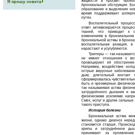
жидкости в просвет бронх
Я прошу совета
бронхиальная обструкция. Бо
образование и выделение нов
время поддерживает аллерг
путях.
Воспалительный процесс
ответ активизируются проце
тканей, что приводит к 
изменениям в бронхиальном
бронхиальной астмы в бронхах
воспалительная реакция, в
нарастают и усугубляются.
Триггеры — так называютс
не имеют отношения к воз
провоцируют её обострение
Например, воздействие холод
острые вирусные заболевани
дым, длительный контакт 
сформировалась чувствительно
быть и чрезмерные физически
так называемая астма физиче
затруднённого дыхания и к
физическими усилиями, напри
Смех, испуг и другие сильные
такого приступа.
История болезни
Бронхиальная астма мож
жизни, однако диагноз неред
становится старше. Происход
хрипы и затруднённое дых
принимают за проявление 