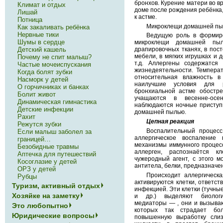
бронхов. Курение матери во вр
Климат и отдых
доме после рождения ребёнка
Лишай
к астме.
Потница
Микроклещи домашней пы
Как закаливать ребёнка
Нервные тики
Ведущую роль в формиро
Шумы в сердце
микроклещи домашней пы
Детский кашель
драпировочных тканях, в пос
мебели, в мягких игрушках и 
Почему не спит малыш?
т.д. Аллергены содержатся
Частые мочеиспускания
жизнедеятельности. Температ
Когда болят зубки
относительная влажность
Насморк у детей
наилучшие условия для 
О горчичниках и банках
бронхиальной астме обостре
Болит живот
учащаются в весенне-осе
Динамическая гимнастика
наблюдаются ночные приступы
Детские инфекции
домашней пылью.
Рахит
Цепная реакция
Режутся зубки
Воспалительный процесс
Если малыш заболел за
аллергическое воспаление
границей…
механизмы иммунного процесс
Безобидные травмы
аллерген, распознаётся к
Аптечка для путешествий
чужеродный агент, с этого 
Косоглазие у детей
антитела, белки, предназначе
ОРЗ у детей
Происходит аллергическа
Рубцы
активируются клетки, ответст
Туризм, активный отдых
инфекцией. Эти клетки (тучны
Хозяйке на заметку
и др.) выделяют биолог
медиаторы — , они и вызываю
Это любопытно
которых так страдает бол
Юридические вопросы
повышенную выработку слиз