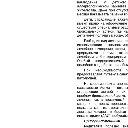
наблюдение у детского
аллергологическом кабинет
жительства. Даже при отсутс
месяца показывать ребёнка вра
Дети, страдающие тяжёл
имеют право на оформление 
существуют специальные озд
бронхиальной астмой, где н
дети могут получать массаж, о
Ещё один вид лечения, п
использование спелеокам
лечебное помещение, стены, п
природными солями, кото
лечебным и бактерицидным 
Особый поддерживаемый 
целебное воздействие на лёгк
При необходимости р
предоставляют путёвку в сана
патологией.
На современном этапе пр
называемые Астма — школы.
страдающие астмой, и их 
проблем бронхиальной астмы,
лечению как в приступный, 
сведения о новых препарата
пользоваться вспомогател
доставки лекарств в бронх
ингаляторами (ДАИ), небулайзе
Приборы-помощники
Родителям полезно зна