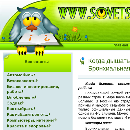
главная
Когда дышать
Все советы
Бронхиальная
Автомобиль
Безопасность
Когда дышать невмог
Бизнес, инвестирование,
ребёнка
работа
Бронхиальной астмой ст
Влюблённым
разных стран. В мире насчит
больных. В России ею страд
Зодиак
причём у каждого седьмого о
Как выбрать
только официальные данные
одном из 4-5 случаев. Можно 
Как избавиться от...
помочь больному малышу? И м
Компьютеры, интернет
Факторы риска
Красота и здоровье
Бронхиальная астма 