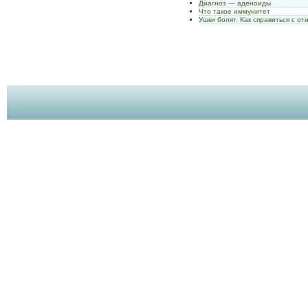
Диагноз — аденоиды
Что такое иммунитет
Ушки болят. Как справиться с от