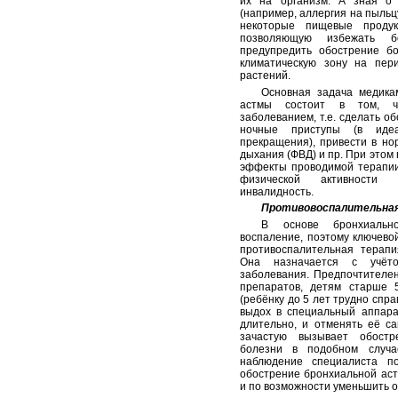
их на организм. А зная о 
(например, аллергия на пыльц
некоторые пищевые продук
позволяющую избежать б
предупредить обострение б
климатическую зону на пер
растений.
Основная задача медика
астмы состоит в том, ч
заболеванием, т.е. сделать о
ночные приступы (в иде
прекращения), привести в но
дыхания (ФВД) и пр. При этом
эффекты проводимой терапии.
физической активности 
инвалидность.
Противовоспалительна
В основе бронхиальн
воспаление, поэтому ключевой
противоспалительная терапи
Она назначается с учёт
заболевания. Предпочтителе
препаратов, детям старше 
(ребёнку до 5 лет трудно спра
выдох в специальный аппара
длительно, и отменять её са
зачастую вызывает обостр
болезни в подобном случа
наблюдение специалиста п
обострение бронхиальной аст
и по возможности уменьшить 