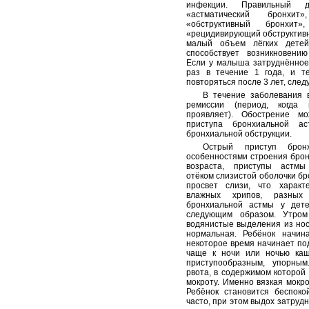
инфекции. Правильный д
«астматический бронхит
«обструктивный бронхит»
«рецидивирующий обструктивн
малый объем лёгких детей
способствует возникновению
Если у малыша затруднённое
раз в течение 1 года, и т
повторяться после 3 лет, след
В течение заболевания 
ремиссии (период, когда
проявляет). Обострение м
приступа бронхиальной а
бронхиальной обструкции.
Острый приступ брон
особенностями строения брон
возраста, приступы астмы
отёком слизистой оболочки бр
просвет слизи, что характ
влажных хрипов, разных
бронхиальной астмы у дет
следующим образом. Утро
водянистые выделения из носа
нормальная. Ребёнок начин
некоторое время начинает под
чаще к ночи или ночью каш
приступообразным, упорны
рвота, в содержимом которой
мокроту. Именно вязкая мокр
Ребёнок становится беспок
часто, при этом выдох затрудн