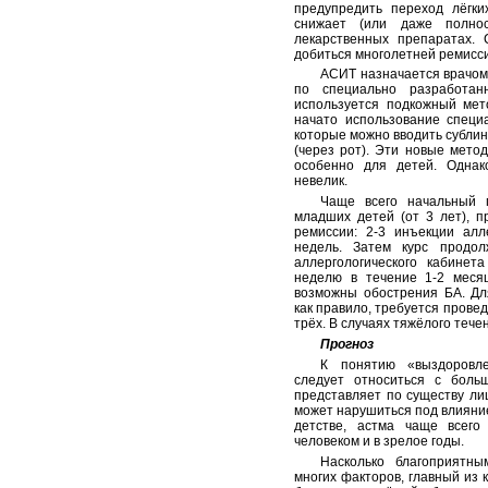
предупредить переход лёгк
снижает (или даже полнос
лекарственных препаратах.
добиться многолетней ремисс
АСИТ назначается врачом
по специально разработа
используется подкожный мет
начато использование специ
которые можно вводить сублин
(через рот). Эти новые метод
особенно для детей. Однак
невелик.
Чаще всего начальный 
младших детей (от 3 лет), п
ремиссии: 2-3 инъекции алл
недель. Затем курс продо
аллергологического кабинет
неделю в течение 1-2 меся
возможны обострения БА. Дл
как правило, требуется провед
трёх. В случаях тяжёлого теч
Прогноз
К понятию «выздоровл
следует относиться с боль
представляет по существу ли
может нарушиться под влияни
детстве, астма чаще всего
человеком и в зрелое годы.
Насколько благоприятны
многих факторов, главный из 