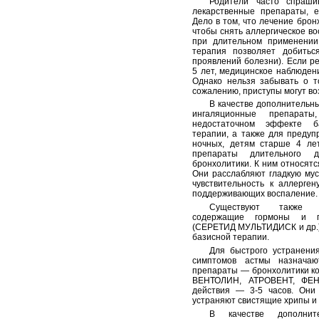
Родители часто спраши
лекарственные препараты, е
Дело в том, что лечение брон
чтобы снять аллергическое во
при длительном применении 
терапия позволяет добитьс
проявлений болезни). Если р
5 лет, медицинское наблюден
Однако нельзя забывать о т
сожалению, приступы могут во
В качестве дополнительн
ингаляционные препарат
недостаточном эффекте ба
терапии, а также для предуп
ночных, детям старше 4 ле
препараты длительного 
бронхолитики. К ним относ
Они расслабляют гладкую мус
чувствительность к аллерген
поддерживающих воспаление.
Существуют также к
содержащие гормоны и пр
(СЕРЕТИД МУЛЬТИДИСК и др.),
базисной терапии.
Для быстрого устранени
симптомов астмы назначаю
препараты — бронхолитики к
ВЕНТОЛИН, АТРОВЕНТ, ФЕН
действия — 3-5 часов. Они
устраняют свистящие хрипы и
В качестве дополнит