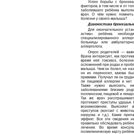
Успех борьбы с бронхиа
факторов, в том числе и от то
заболевшего ребёнка выполн
врач. О чём нужно помнить
болезни у своего малыша?
Диагностика бронхиаль
Для окончательного уста
астма» ребёнка необход
специализированного аллерг
больницы или амбулаторн
аллерголога.
Опрос родителей — важн
Врача интересует, как протек
время неё токсикоз, болезн
осложнений при родах и пробл
малыша. Чем он болел, не наз
он их переносил, какова бы
прививки. Получал ли он груд
ли пищевой аллергии и нет 
Также нужно выяснить, н
заболеваниями близкие родс
поллинозом, пищевой и лекарс
Так же врач расспрашивае
протекают приступы удушья. 
возникновении. Выясняет
приступов (контакт с животн
нагрузка и т.д.). Какие пре
эффект. Все эти сведения н
правильно обследовать ребёнк
лечение. Во время консул
поликлиническую карту ребёнк