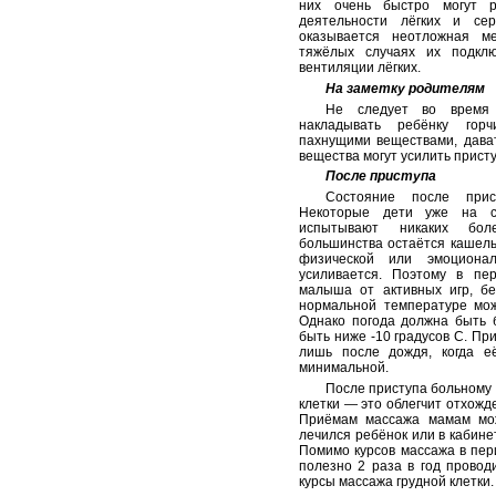
них очень быстро могут р
деятельности лёгких и се
оказывается неотложная м
тяжёлых случаях их подклю
вентиляции лёгких.
На заметку родителям
Не следует во время 
накладывать ребёнку горч
пахнущими веществами, дават
вещества могут усилить присту
После приступа
Состояние после при
Некоторые дети уже на 
испытывают никаких бол
большинства остаётся кашель
физической или эмоциона
усиливается. Поэтому в пе
малыша от активных игр, бе
нормальной температуре мож
Однако погода должна быть 
быть ниже -10 градусов С. Пр
лишь после дождя, когда е
минимальной.
После приступа больному 
клетки — это облегчит отхожд
Приёмам массажа мамам мож
лечился ребёнок или в кабине
Помимо курсов массажа в пер
полезно 2 раза в год провод
курсы массажа грудной клетки.