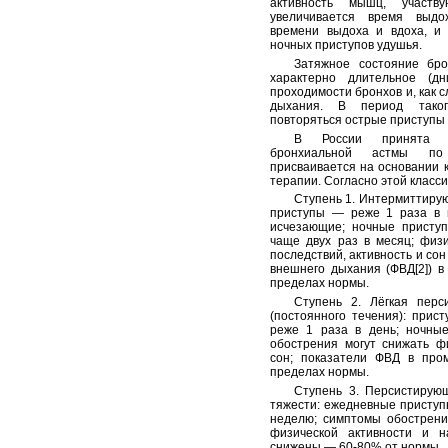
активность мышц, участ
увеличивается время выд
времени выдоха и вдоха, и 
ночных приступов удушья.
Затяжное состояние бро
характерно длительное (д
проходимости бронхов и, как 
дыхания. В период таког
повторяться острые приступы 
В России принята ме
бронхиальной астмы по
присваивается на основании 
терапии. Согласно этой класс
Ступень 1. Интермиттирую
приступы — реже 1 раза в н
исчезающие; ночные приступ
чаще двух раз в месяц; физи
последствий, активность и со
внешнего дыхания (ФВД[2]) в
пределах нормы.
Ступень 2. Лёгкая перс
(постоянного течения): прис
реже 1 раза в день; ночны
обострения могут снижать ф
сон; показатели ФВД в про
пределах нормы.
Ступень 3. Персистирую
тяжести: ежедневные приступ
неделю; симптомы обострени
физической активности и 
снижены — 60-80% от нормы.