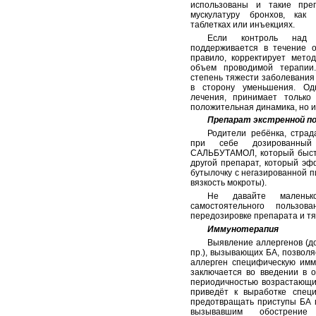
использованы и такие пре
мускулатуру бронхов, к
таблетках или инъекциях.
Если контроль над 
поддерживается в течение о
правило, корректирует мето
объем проводимой терапии.
степень тяжести заболевания
в сторону уменьшения. Од
лечения, принимает только 
положительная динамика, но и
Препарат экстренной п
Родители ребёнка, стра
при себе дозированный
САЛЬБУТАМОЛ, который быстр
другой препарат, который эф
бутылочку с негазированной п
вязкость мокроты).
Не давайте маленьк
самостоятельного пользо
передозировке препарата и т
Иммунотерапия
Выявление аллергенов (д
пр.), вызывающих БА, позвол
аллерген специфическую имм
заключается во введении в 
периодичностью возрастающих
приведёт к выработке специ
предотвращать приступы БА п
вызывавшим обострение