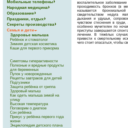
Мобильные телефоны
воспалительное заболевание 
проходимость бронхов (в ме
Народная медицина
называется бронхиальной
Образование
свидетельством недуга яв
Праздники, отдых
дыхания и удушья, сопрово
чувством стеснения в груди,
Секреты производства
особенно мучителен по ноча
Семья и дети
приступы завершаются спонта
лечении. В тяжёлых случая
Здоровье малыша
привести к смертельному исх
Ребёнок и стоматолог
чего стоит опасаться, чтобы с
Зимняя детская косметика
Каши для первого прикорма
Симптомы гиперактивности
Полезные и вредные продукты
для беременных
Пупок у новорожденных
Рецепты завтраков для детей
Подгузники
Защита ребёнка от гриппа
Здоровый малыш
Как одеть малыша зимой на
улицу
Высокая температура
Поговорим о диатезе
Сон ребёнка
Прикус у ребёнка первого года
жизни
Энциклопедия детского плача