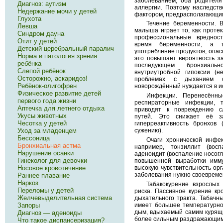
заболеванием, оба родител
Диагноз: аутизм
аллергии. Поэтому наследст
Недержание мочи у детей
фактором, предрасполагающим
Глухота
Течение беременности. 
Левша
малыша играет то, как протек
Синдром дауна
профессиональные вреднос
Отит у детей
время беременности, а 
Детский церебральный паралич
употребление продуктов, опас
Норма и патология зрения
это повышает вероятность з
ребёнка
последующем бронхиаль
Слепой ребёнок
внутриутробной гипоксии (н
Осторожно, аскаридоз!
проблемах с дыханием с
Ребёнок-олигофрен
новорождённый нуждается в ис
Физическое развитие детей
Инфекции. Перенесённ
первого года жизни
респираторные инфекции, т
Аптечка для летнего отдыха
приводят к повреждению с
Укусы животных
путей. Это снижает её 
Чесотка у детей
гиперреактивность бронхов 
сужению).
Уход за младенцем
Бессоница
Очаги хронической инфе
Бронхиальная астма
например, тонзиллит (вос
Нарушение осанки
аденоидит (воспаление носог
Гинеколог для девочки
повышенной выработки имм
высокую чувствительность орг
Носовое кровотечение
заболевания нужно своевреме
Раннее плавание
Наркоз
Табакокурение взрослы
Переломы у детей
риска. Пассивное курение кр
Желчевыделительная система
дыхательного тракта. Табачн
имеет большее температурное
Запоры
дым, вдыхаемый самим курящи
Диагноз — аденоиды
более сильным раздражающим 
Что такое диспансеризация?