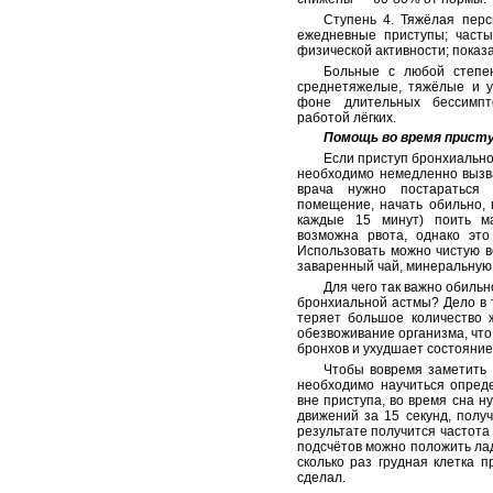
Ступень 4. Тяжёлая пер
ежедневные приступы; часты
физической активности; пока
Больные с любой степен
среднетяжелые, тяжёлые и 
фоне длительных бессимп
работой лёгких.
Помощь во время прист
Если приступ бронхиально
необходимо немедленно вызв
врача нужно постараться 
помещение, начать обильно, 
каждые 15 минут) поить м
возможна рвота, однако это
Использовать можно чистую во
заваренный чай, минеральную 
Для чего так важно обиль
бронхиальной астмы? Дело в 
теряет большое количество ж
обезвоживание организма, что
бронхов и ухудшает состояние
Чтобы вовремя заметить
необходимо научиться опреде
вне приступа, во время сна н
движений за 15 секунд, полу
результате получится частота
подсчётов можно положить ла
сколько раз грудная клетка п
сделал.