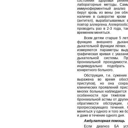
состояния здоровья ребё
лабораторные методы. Сам
иммуноферментный анализ 
берут кровь из вены (не об
наличие в сыворотке крови
(антител), вырабатываемых 
повтор аллергена. Аллергооб
проводить раз в 2-3 года, та
временем меняться.
Всем детям старше 5 ле
функцию внешнего дыхан
дыхательной функции лёгких.
измеряются параметры выд
графическая кривая с указан
дыхательной системы. П
бронхиальной проходимости
индивидуально подобрать
конкретного больного.
Обструкция, т.е. сужени
выражена во время обост
приступов), но она сохр
клинических проявлений прис
многих больных наблюдается 
особенности при тяжёлом 
бронхиальной астмы от других
обратимости обструкции,
прогрессирующего течения.
меняться у одного и того же 
и даже в течение одного дня.
Амбулаторная помощь
Если диагноз БА уст