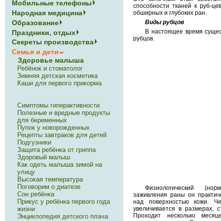
Мобильные телефоны
способности тканей к руб-ц
Народная медицина
обширных и глубоких ран.
Образование
Виды рубцов
В настоящее время сущес
Праздники, отдых
рубцов.
Секреты производства
Семья и дети
Здоровье малыша
Ребёнок и стоматолог
Зимняя детская косметика
Каши для первого прикорма
Симптомы гиперактивности
Полезные и вредные продукты
для беременных
Пупок у новорожденных
Рецепты завтраков для детей
Подгузники
Защита ребёнка от гриппа
Здоровый малыш
Как одеть малыша зимой на
улицу
Высокая температура
Поговорим о диатезе
Физиологический (нор
Сон ребёнка
заживления раны он практич
Прикус у ребёнка первого года
над поверхностью кожи. Че
жизни
увеличивается в размерах, с
Проходит несколько меся
Энциклопедия детского плача