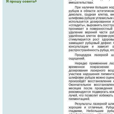
Я прошу совета
вмешательствах.
При наличии больших но
рубцов в области эстетическ
декольте, грудная клетка, 
шлифовка рубцов углекислым л
используется дозированное 
«сгладить», выровнять посттр
проникает в поверхностный 
удаление верхней части ру
удалённых клеток форми-рую
стимулируется рост здоровы
замещают рубцовый дефект. 
консультации и зависит о
распространённость рубца, его
Процедура лазерной ш
ощущений.
Нередко применение ла
временное покраснение 
дозирования лазерного воз
участков нарушения пигмент
шлифовки рубцов можно оценит
произойдёт восстановление к
Окончательное восстановл
месяцев после проведения
рекомендуется подвергать ко
лучей, что позволит избежать
пигментацией.
Результаты лазерной шл
хорошие и отличные. Рубц
гладкими, Небольшие ру