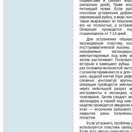
пациентами и требует коро
(несколько дней), Также ис
питающей ножке. Если ру
способом устранения дефект
окружающей рубец, в виде лос
ткани выкраивают из близлеж
его не полностью, а оставля
Операция проводится по
стационарное от 7-14 дней.
Для устранения обширн
экспандерную пластику, о
посттравматической лысины.
называемые экспандер
имплантируемые под кожу во
затем растягивают. Получает
которым и замещают рубцы. 
раз половину волосистой част
с успехом применяется и для 
шеи, грудной клетки (при деф
сложных контрактур крупн
операции проводится имплан
через небольшой разрез вв
инструменты и экспандер, 
телеэкране. Затем следует а
экспандера и тканей над ним,
неделю проводится введение в
этап — иссечение рубцового
закрытие раны полученн
лоскутом.
Если устранить проблему
используется пластика своб
Если этот метод сочетается 