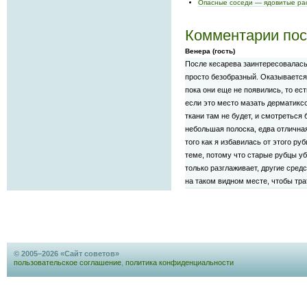
Опасные соседи — ядовитые ра
Комментарии пос
Венера (гость)
После кесарева заинтересовалась 
просто безобразный. Оказывается 
пока они еще не появились, то ест
если это место мазать дерматиксо
ткани там не будет, и смотреться 
небольшая полоска, едва отличная
того как я избавилась от этого руб
теме, потому что старые рубцы уб
только разглаживает, другие средс
на таком видном месте, чтобы тра
© 2005–2026 «Сайт советов»
пользовательское соглашение
,
политика конфиденциальности