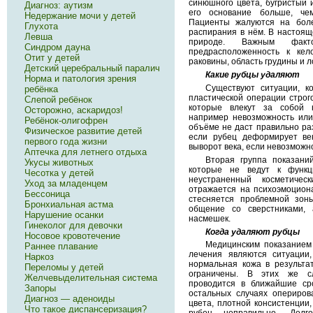
синюшного цвета, бугристый 
Диагноз: аутизм
его основание больше, че
Недержание мочи у детей
Пациенты жалуются на болез
Глухота
распирания в нём. В настоящ
Левша
природе. Важным факто
Синдром дауна
предрасположенность к ке
Отит у детей
раковины, область грудины и лоб
Детский церебральный паралич
Какие рубцы удаляют
Норма и патология зрения
Существуют ситуации, к
ребёнка
пластической операции строг
Слепой ребёнок
которые влекут за собой 
Осторожно, аскаридоз!
например невозможность или
Ребёнок-олигофрен
объёме не даст правильно ра
Физическое развитие детей
если рубец деформирует ве
первого года жизни
выворот века, если невозможн
Аптечка для летнего отдыха
Вторая группа показани
Укусы животных
которые не ведут к функц
Чесотка у детей
неустраненный косметичес
Уход за младенцем
отражается на психоэмоцион
Бессоница
стесняется проблемной зоны
Бронхиальная астма
общение со сверстниками,
Нарушение осанки
насмешек.
Гинеколог для девочки
Когда удаляют рубцы
Носовое кровотечение
Медицинским показанием
Раннее плавание
лечения являются ситуации,
Наркоз
нормальная кожа в результа
Переломы у детей
ограничены. В этих же сл
Желчевыделительная система
проводится в ближайшие ср
Запоры
остальных случаях оперирова
Диагноз — аденоиды
цвета, плотной консистенции
Что такое диспансеризация?