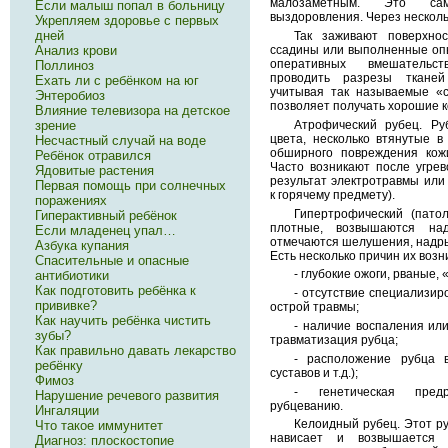
малозаметным. Это сам
Если малыш попал в больницу
выздоровления. Через несколь
Укрепляем здоровье с первых
дней
Так заживают поверхно
ссадины или выполненные оп
Анализ крови
оперативных вмешательс
Поллиноз
проводить разрезы тканей
Ехать ли с ребёнком на юг
учитывая так называемые «с
Энтеробиоз
позволяет получать хорошие к
Влияние телевизора на детское
Атрофический рубец. Ру
зрение
цвета, несколько втянутые в
Несчастный случай на воде
обширного повреждения кожи
Ребёнок отравился
Часто возникают после угрев
Ядовитые растения
результат электротравмы или 
Первая помощь при солнечных
к горячему предмету).
поражениях
Гипертрофический (патол
Гиперактивный ребёнок
плотные, возвышаются на
Если младенец упал…
отмечаются шелушения, надры
Азбука купания
Есть несколько причин их возн
Спасительные и опасные
- глубокие ожоги, рваные,
антибиотики
Как подготовить ребёнка к
- отсутствие специализи
прививке?
острой травмы;
Как научить ребёнка чистить
- наличие воспаления ил
зубы?
травматизация рубца;
Как правильно давать лекарство
- расположение рубца в
ребёнку
суставов и т.д.);
Фимоз
- генетическая пред
Нарушение речевого развития
рубцеванию.
Ингаляции
Келоидный рубец. Этот ру
Что такое иммунитет
нависает и возвышается 
Диагноз: плоскостопие