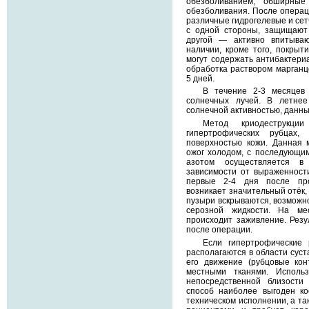
обезболиванием, обширны
обезболивания. После операц
различные гидрогелевые и сет
с одной стороны, защищают
другой — активно впитыва
наличии, кроме того, покрыт
могут содержать антибактери
обработка раствором марганцо
5 дней.
В течение 2-3 месяцев 
солнечных лучей. В летне
солнечной активностью, данны
Метод криодеструкци
гипертрофических рубцах,
поверхностью кожи. Данная 
ожог холодом, с последующи
азотом осуществляется в
зависимости от выраженност
первые 2-4 дня после пр
возникает значительный отёк, 
пузыри вскрываются, возможно
серозной жидкости. На ме
происходит заживление. Резу
после операции.
Если гипертрофические
располагаются в области суст
его движение (рубцовые кон
местными тканями. Исполь
непосредственной близости
способ наиболее выгоден ко
техническом исполнении, а та