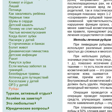
рубец неправильно. Дол
Климат и отдых
послеоперационных ран, не 
Лишай
результат лечения вряд ли 
Потница
родителей, так и пластическо
Как закаливать ребёнка
операция показана через 1-2 
Нервные тики
«созревания» рубцовой ткани.
Шумы в сердце
сниженной чувствительно
нарушение функции органа, 
Детский кашель
менее заметный косметически
Почему не спит малыш?
как правило, принадлежит ро
Частые мочеиспускания
лечения осуществляется совм
Когда болят зубки
Методы лечения рубцов
Насморк у детей
О горчичниках и банках
При ликвидации рубцовы
Болит живот
используют различные рекон
Динамическая гимнастика
простых до сложных и многоэт
Детские инфекции
При небольших рубцах,
Рахит
значимых участках тела (лицо,
Режутся зубки
т. д.), показано иссечение
Если малыш заболел за
тканями — то есть после иссе
границей…
косметический шов — это разн
Безобидные травмы
котором кожа сшивается 
нитями, причём нити эт
Аптечка для путешествий
Внутрикожный косметический ш
Косоглазие у детей
должен быть удалён. Нередко
ОРЗ у детей
инородный материал, что вызы
Рубцы
Операция проводится 
Туризм, активный отдых
операции проводят перевяз
Хозяйке на заметку
средств, улучшающих зажив
после заживления рубца — спу
Это любопытно
При планировании опера
Юридические вопросы
рубцы в 50% случаев дают ре