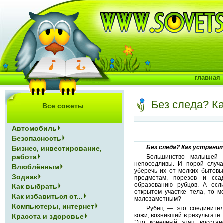
главная
Без следа? К
Все советы
Автомобиль
Безопасность
Без следа? Как устрани
Бизнес, инвестирование,
работа
Большинство малышей 
непоседливы. И порой случа
Влюблённым
уберечь их от мелких бытовы
Зодиак
предметам, порезов и сса
образованию рубцов. А ес
Как выбрать
открытом участке тела, то м
Как избавиться от...
малозаметным?
Компьютеры, интернет
Рубец — это соединител
кожи, возникший в результате
Красота и здоровье
Это конечный этап восстан