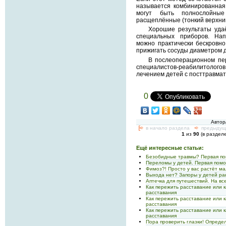
называется комбинированная
могут быть полнослойны
расщеплённые (тонкий верхний
Хорошие результаты уда
специальных приборов. На
можно практически бескровн
прижигать сосуды диаметром д
В послеоперационном пе
специалистов-реабилитологов
лечением детей с посттравмат
0
Автор
[<-
в начало раздела
<-
предыдущ
1
из
90
(в раздел
Ещё интересные статьи:
Безобидные травмы? Первая по
Переломы у детей. Первая пом
Фимоз?! Просто у вас растёт ма
Выхода нет? Запоры у детей ра
Аптечка для путешествий. На вс
Как пережить расставание или 
расставания
Как пережить расставание или 
расставания
Как пережить расставание или 
расставания
Пора проверить глазки! Опреде