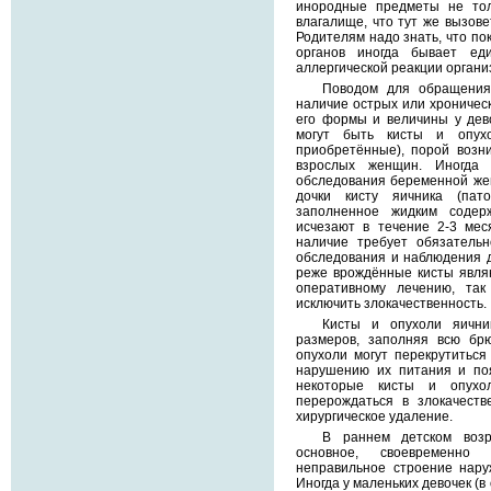
инородные предметы не тол
влагалище, что тут же вызове
Родителям надо знать, что по
органов иногда бывает ед
аллергической реакции органи
Поводом для обращения 
наличие острых или хроничес
его формы и величины у дев
могут быть кисты и опух
приобретённые), порой возни
взрослых женщин. Иногда 
обследования беременной же
дочки кисту яичника (пато
заполненное жидким содер
исчезают в течение 2-3 мес
наличие требует обязательно
обследования и наблюдения д
реже врождённые кисты явля
оперативному лечению, так
исключить злокачественность.
Кисты и опухоли яичник
размеров, заполняя всю бр
опухоли могут перекрутиться 
нарушению их питания и поя
некоторые кисты и опухо
перерождаться в злокачеств
хирургическое удаление.
В раннем детском воз
основное, своевременно 
неправильное строение нару
Иногда у маленьких девочек (в