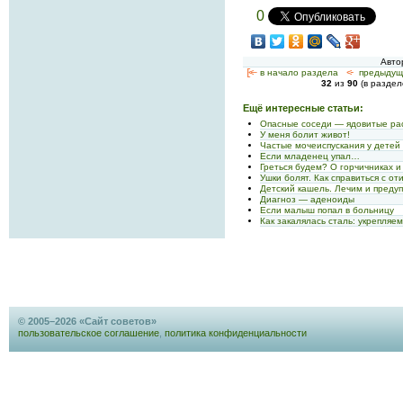
0
Авто
[<—
в начало раздела
<-
предыдущ
32
из
90
(в разде
Ещё интересные статьи:
Опасные соседи — ядовитые ра
У меня болит живот!
Частые мочеиспускания у детей
Если младенец упал…
Греться будем? О горчичниках и
Ушки болят. Как справиться с от
Детский кашель. Лечим и пред
Диагноз — аденоиды
Если малыш попал в больницу
Как закалялась сталь: укрепляе
© 2005–2026 «Сайт советов»
пользовательское соглашение
,
политика конфиденциальности