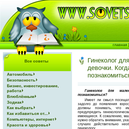
главная
Гинеколог дл
Все советы
девочки. Когд
познакомитьс
Автомобиль
Безопасность
Бизнес, инвестирование,
работа
Гинеколог для мале
познакомиться?
Влюблённым
Имеет ли смысл посещать
Зодиак
задолго до появления взро
Как выбрать
должны понимать, что и
предупредить гинекологичес
Как избавиться от...
имеющиеся. К сожалению, мало
Компьютеры, интернет
нужно обратить внимание, ухаж
случаях действительно нео
Красота и здоровье
гинекологу.