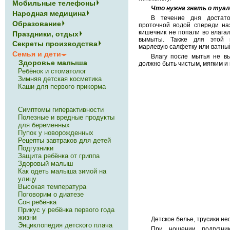
Мобильные телефоны
Что нужна знать о туал
Народная медицина
В течение дня достато
Образование
проточной водой спереди на
кишечник не попали во влага
Праздники, отдых
вымыты. Также для этой 
Секреты производства
марлевую салфетку или ватны
Семья и дети
Влагу после мытья не в
Здоровье малыша
должно быть чистым, мягким и
Ребёнок и стоматолог
Зимняя детская косметика
Каши для первого прикорма
Симптомы гиперактивности
Полезные и вредные продукты
для беременных
Пупок у новорожденных
Рецепты завтраков для детей
Подгузники
Защита ребёнка от гриппа
Здоровый малыш
Как одеть малыша зимой на
улицу
Высокая температура
Поговорим о диатезе
Сон ребёнка
Прикус у ребёнка первого года
жизни
Детское белье, трусики н
Энциклопедия детского плача
При ношении подгузник