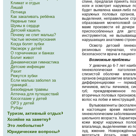
спине, предлагая принять поз
Климат и отдых
ноги и осмотрит наружные п
Лишай
будет выявлена какая-либо па
Потница
наружных половых органов,
Как закаливать ребёнка
выделения, неправильное стр
Нервные тики
образования мочеполовой си
Шумы в сердце
маме произвести её дочери
Детский кашель
приспособленных для детск
Почему не спит малыш?
инструментов, не вызывающ
Частые мочеиспускания
нарушающих анатомию строен
Когда болят зубки
Осмотр детский гинеко
Насморк у детей
резиновых перчатках, ч
О горчичниках и банках
безопасности врача и пациент
Болит живот
Возможные проблемы
Динамическая гимнастика
У девочек до 6-7 лет наи
Детские инфекции
гинекологическая патологи
Рахит
слизистой оболочки влагал
Режутся зубки
органов (недоразвитие влагал
Если малыш заболел за
дифференцировки — гермаф
границей…
яичников, кисты яичников, с
Безобидные травмы
губ; преждевременное по
Аптечка для путешествий
вторичных половых признаков,
Косоглазие у детей
волос на лобке и менструаций д
ОРЗ у детей
Вульвовагиниты (воспален
Рубцы
в настоящее время являют
Туризм, активный отдых
гинекологическим заболевание
школьного возраста. Характер
Хозяйке на заметку
кожи вокруг наружных полов
Это любопытно
влагалища, выделениями из по
зуд, жжение. Новорождённы
Юридические вопросы
вертеться, ёрзать, хуже з