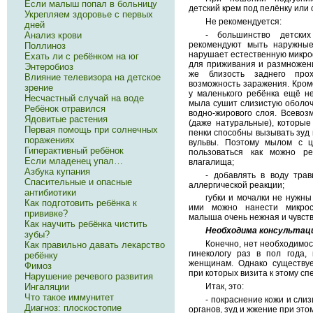
Если малыш попал в больницу
детский крем под пелёнку или
Укрепляем здоровье с первых
Не рекомендуется:
дней
- большинство детских
Анализ крови
рекомендуют мыть наружны
Поллиноз
нарушает естественную микро
Ехать ли с ребёнком на юг
для приживания и размножен
Энтеробиоз
же близость заднего про
Влияние телевизора на детское
возможность заражения. Кром
зрение
у маленького ребёнка ещё н
Несчастный случай на воде
мыла сушит слизистую оболоч
Ребёнок отравился
водно-жирового слоя. Всево
Ядовитые растения
(даже натуральные), которые
Первая помощь при солнечных
пенки способны вызывать зуд 
поражениях
вульвы. Поэтому мылом с ц
Гиперактивный ребёнок
пользоваться как можно р
Если младенец упал…
влагалища;
Азбука купания
- добавлять в воду тра
Спасительные и опасные
аллергической реакции;
антибиотики
губки и мочалки не нужны
Как подготовить ребёнка к
ими можно нанести микроск
прививке?
малыша очень нежная и чувст
Как научить ребёнка чистить
Необходима консультац
зубы?
Конечно, нет необходимос
Как правильно давать лекарство
гинекологу раз в пол года,
ребёнку
женщинам. Однако существу
Фимоз
при которых визита к этому сп
Нарушение речевого развития
Итак, это:
Ингаляции
Что такое иммунитет
- покраснение кожи и сли
Диагноз: плоскостопие
органов, зуд и жжение при это