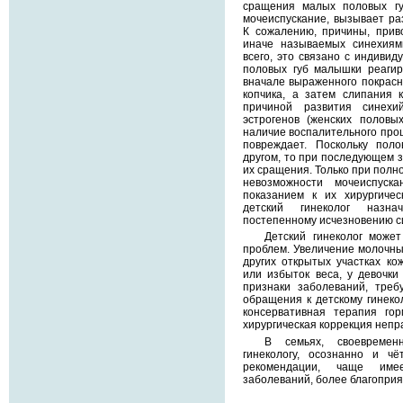
сращения малых половых губ
мочеиспускание, вызывает раз
К сожалению, причины, прив
иначе называемых синехиям
всего, это связано с индиви
половых губ малышки реагир
вначале выраженного покрасн
копчика, а затем слипания 
причиной развития синех
эстрогенов (женских половы
наличие воспалительного проц
повреждает. Поскольку пол
другом, то при последующем 
их сращения. Только при полн
невозможности мочеиспуск
показанием к их хирургичес
детский гинеколог назн
постепенному исчезновению с
Детский гинеколог може
проблем. Увеличение молочных
других открытых участках ко
или избыток веса, у девочки
признаки заболеваний, треб
обращения к детскому гинекол
консервативная терапия го
хирургическая коррекция непр
В семьях, своевреме
гинекологу, осознанно и ч
рекомендации, чаще име
заболеваний, более благоприя