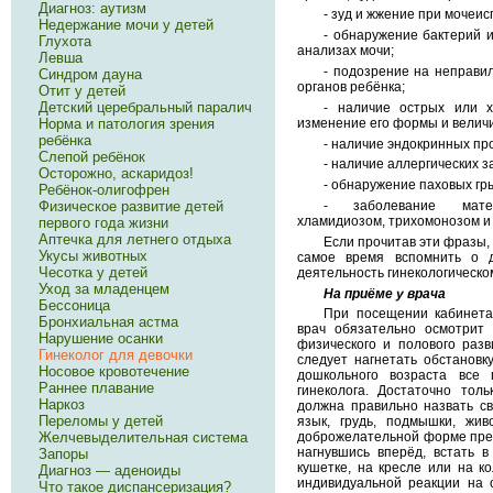
Диагноз: аутизм
- зуд и жжение при мочеис
Недержание мочи у детей
- обнаружение бактерий 
Глухота
анализах мочи;
Левша
- подозрение на неправи
Синдром дауна
органов ребёнка;
Отит у детей
Детский церебральный паралич
- наличие острых или х
изменение его формы и велич
Норма и патология зрения
ребёнка
- наличие эндокринных пр
Слепой ребёнок
- наличие аллергических 
Осторожно, аскаридоз!
- обнаружение паховых гр
Ребёнок-олигофрен
- заболевание мате
Физическое развитие детей
хламидиозом, трихомонозом и 
первого года жизни
Аптечка для летнего отдыха
Если прочитав эти фразы, 
Укусы животных
самое время вспомнить о д
Чесотка у детей
деятельность гинекологическо
Уход за младенцем
На приёме у врача
Бессоница
При посещении кабинета
Бронхиальная астма
врач обязательно осмотрит 
Нарушение осанки
физического и полового раз
Гинеколог для девочки
следует нагнетать обстановк
Носовое кровотечение
дошкольного возраста все 
Раннее плавание
гинеколога. Достаточно тол
Наркоз
должна правильно назвать св
Переломы у детей
язык, грудь, подмышки, жив
Желчевыделительная система
доброжелательной форме пред
нагнувшись вперёд, встать в
Запоры
кушетке, на кресле или на к
Диагноз — аденоиды
индивидуальной реакции на 
Что такое диспансеризация?