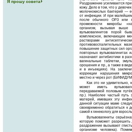
Я прошу совета
Раздражение усиливается при
кожу. Дело в том, что у девоч
молочнокислых бактерий — е
от инфекции. И при малейшем
после обычного ОРЗ или г
промежности микробы «н
организм, вызывая выше 
вульвовагинитов порой бы
комплексное, включающее ме
растворами антисептическ
противовоспалительных мазе
повышение защитных сил орг
повторных вульвовагинитах 
назначают антибиотики в раз
вагинальные таблетки, эмул
орошения и пр., а также в вид
и в инъекциях). На заключ
коррекции нарушения микр
местно и через рот (БИФИДУ
Как это ни удивительно, 
может иметь вульвоваги
передаваемой половым путём
пр.). Наиболее частый путь
матерей, имевших эту инфе
данной ситуации маме следуе
своевременно обратиться к д
самой к гинекологу для взросл
Вульвовагиниты серьёзна
которую поможет разрешить д
раздражение вызывают глисты
организме человека). Поми