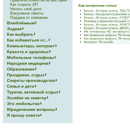
Привлечь клиентов на выставке
Как открыть ИП
Ещё интересные статьи:
Начать своё дело
Бизнес. Истории успеха. ТЕД 
Вакуумные пакеты
Бизнес. Как делается реклама 
Подарки от компании
Бизнес. Истории успеха. РУПЕ
Реклама о вакансиях бегущей с
Влюблённым
Бизнес. Истории успеха. АРИ
Зодиак
Бизнес. Истории успеха. ДЖО
ЖК телевизоры HD: как выбрать
Как выбрать
Как правильно выбрать ТВ-тюне
Как правильно выбрать ТВ-тюне
Как избавиться от...
Интернет ТВ онлайн
Компьютеры, интернет
Красота и здоровье
Мобильные телефоны
Народная медицина
Образование
Праздники, отдых
Секреты производства
Семья и дети
Туризм, активный отдых
Хозяйке на заметку
Это любопытно
Юридические вопросы
Я прошу совета