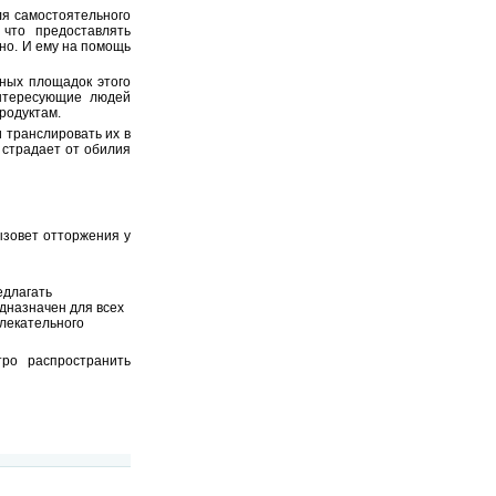
ля самостоятельного
 что предоставлять
но. И ему на помощь
ных площадок этого
интересующие людей
родуктам.
 транслировать их в
 страдает от обилия
ызовет отторжения у
едлагать
дназначен для всех
лекательного
ро распространить