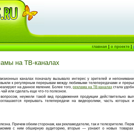
главная
|
о проекте
|
ламы на ТВ-каналах
изионных каналах поначалу вызывало интерес у зрителей и непонимание
ивыкли к регулярным перерывам между любимыми телепередачами и прерыв
реагируют на данное явление. Более того,
реклама на ТВ каналах
стала удобн
 чай или сделать еще что-то полезное.
вопросом, неужели такой вид продвижения продукции действительно выг
соглашаются прерывать телепередачи на видеоролики, часть которых 
лезна. Причем обеим сторонам, как рекламодателю, так и телезрителю. Пер
накомив с ним обширную аудиторию, вторые — узнают о новых товарах 