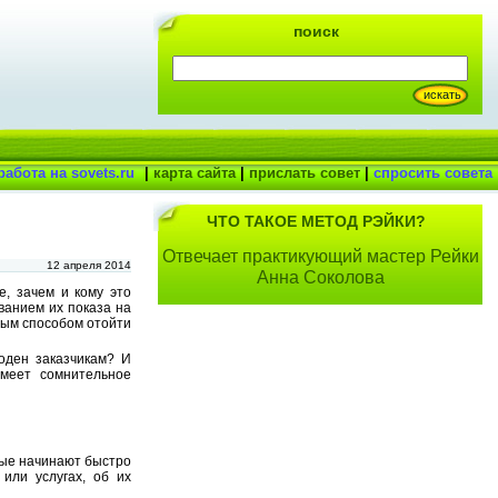
поиск
работа на sovets.ru
|
карта сайта
|
прислать совет
|
спросить совета
ЧТО ТАКОЕ МЕТОД РЭЙКИ?
Отвечает практикующий мастер Рейки
12 апреля 2014
Анна Соколова
, зачем и кому это
анием их показа на
ым способом отойти
оден заказчикам? И
имеет сомнительное
вые начинают быстро
или услугах, об их