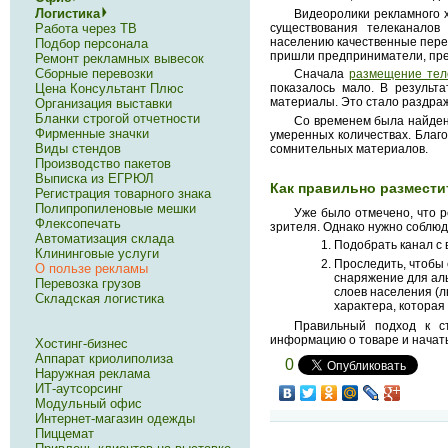
Логистика
Видеоролики рекламного 
существования телеканалов 
Работа через ТВ
населению качественные перед
Подбор персонала
пришли предприниматели, пре
Ремонт рекламных вывесок
Сборные перевозки
Сначала
размещение тел
Цена Консультант Плюс
показалось мало. В результ
материалы. Это стало раздра
Организация выставки
Бланки строгой отчетности
Со временем была найден
Фирменные значки
умеренных количествах. Благ
Виды стендов
сомнительных материалов.
Производство пакетов
Выписка из ЕГРЮЛ
Как правильно размести
Регистрация товарного знака
Полипропиленовые мешки
Уже было отмечено, что р
Флексопечать
зрителя. Однако нужно соблюд
Автоматизация склада
Подобрать канал с
Клининговые услуги
Проследить, чтобы 
О пользе рекламы
снаряжение для ал
Перевозка грузов
слоев населения (
Складская логистика
характера, которая
Правильный подход к с
информацию о товаре и начать
Хостинг-бизнес
Аппарат криолиполиза
0
Наружная реклама
ИТ-аутсорсинг
Модульный офис
Интернет-магазин одежды
Пиццемат