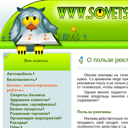
О пользе рек
Все советы
Автомобиль
Обилие рекламы на телев
нужно. Со временем люди пр
Безопасность
рекламную паузу, и не сильно 
Бизнес, инвестирование,
от телевизора, чтобы заварить
работа
Однако многие задаются 
Секреты бизнеса
почему владельцы каналов 
Удержание клиентов
содержание?
Лицензии, сертификаты
Бизнес-процессы
Польза рекламы
Розничная торговля
Организация мероприятий
Реклама действительно по
Реклама
продавать свой продукт, оз
особенностях, качествах и т.д.
Офис