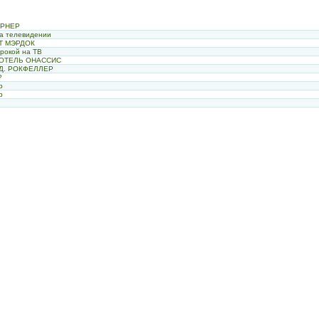
ТЕРНЕР
на телевидении
РТ МЭРДОК
трокой на ТВ
СТОТЕЛЬ ОНАССИС
Н Д. РОКФЕЛЛЕР
?
р
р