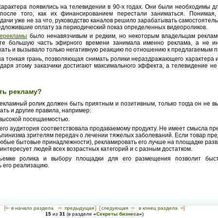
характера появились на телевидении в 90-х годах. Они были необходимы д
после того, как их финансированием перестали заниматься. Понимая,
ачи уже не за что, руководство каналов решило зарабатывать самостоятель
дложившие оплату за периодический показ определенных видеороликов.
ерекламы
было ненавязчивым и редким, но некоторым владельцам реклам
ате большую часть эфирного времени занимала именно реклама, а не 
жать и вызывало только негативную реакцию по отношению к предлагаемым п
а тонкая грань, позволяющая снимать ролики нераздражающего характера и
одаря этому заказчики достигают максимального эффекта, а телевидение не
ть рекламу?
екламный ролик должен быть приятным и позитивным, только тогда он не в
ать и другие правила, например:
 высокой посещаемостью.
его аудитория соответствовала продаваемому продукту. Не имеет смысла пр
ьпинизма зрителям передач о лечении тяжелых заболеваний. Если товар пре
любые бытовые принадлежности), рекламировать его лучше на площадке разв
 интересует людей всех возрастных категорий и с разным достатком.
ъемке ролика и выбору площадки для его размещения позволит быст
 его реализацию.
[<—
в начало раздела
<-
предыдущая
] [
следующая
->
в конец раздела
->]
15
из
31
(в разделе
«
Секреты бизнеса
»
)