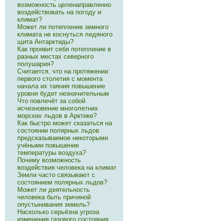
возможность целенаправленно
воздействовать на погоду и
климат?
Может ли потепление земного
климата не коснуться ледяного
щита Антарктиды?
Как проявит себя потепление в
разных местах северного
полушария?
Считается, что на протяжении
первого столетия с момента
начала их таяния повышение
уровня будет незначительным
Что повлечёт за собой
исчезновение многолетних
морских льдов в Арктике?
Как быстро может сказаться на
состоянии полярных льдов
предсказываемое некоторыми
учёными повышение
температуры воздуха?
Почему возможность
воздействия человека на климат
Земли часто связывают с
состоянием полярных льдов?
Может ли деятельность
человека быть причиной
опустынивания земель?
Насколько серьёзна угроза
изменения газового состояния