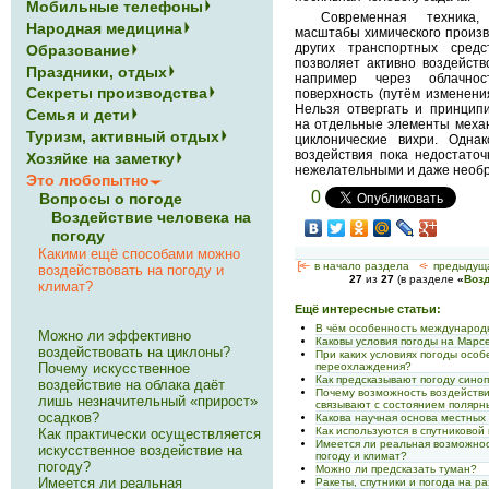
Мобильные телефоны
Современная техника, 
Народная медицина
масштабы химического произво
других транспортных сред
Образование
позволяет активно воздейст
Праздники, отдых
например через облачно
Секреты производства
поверхность (путём изменени
Нельзя отвергать и принцип
Семья и дети
на отдельные элементы меха
Туризм, активный отдых
циклонические вихри. Одна
воздействия пока недостаточ
Хозяйке на заметку
нежелательными и даже необ
Это любопытно
0
Вопросы о погоде
Воздействие человека на
погоду
Какими ещё способами можно
[<—
в начало раздела
<-
предыдущ
воздействовать на погоду и
27
из
27
(в разделе
«
Возд
климат?
Ещё интересные статьи:
В чём особенность междунаро
Можно ли эффективно
Каковы условия погоды на Марс
воздействовать на циклоны?
При каких условиях погоды особ
переохлаждения?
Почему искусственное
Как предсказывают погоду сино
воздействие на облака даёт
Почему возможность воздействи
лишь незначительный «прирост»
связывают с состоянием полярн
осадков?
Какова научная основа местных
Как используются в спутниково
Как практически осуществляется
Имеется ли реальная возможно
искусственное воздействие на
погоду и климат?
погоду?
Можно ли предсказать туман?
Имеется ли реальная
Ракеты, спутники и погода на р