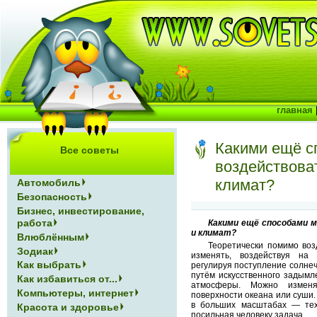
главная
Какими ещё с
Все советы
воздействоват
климат?
Автомобиль
Безопасность
Бизнес, инвестирование,
работа
Какими ещё способами м
и климат?
Влюблённым
Теоретически помимо воз
Зодиак
изменять, воздействуя на 
Как выбрать
регулируя поступление солнеч
путём искусственного задымл
Как избавиться от...
атмосферы. Можно изменя
Компьютеры, интернет
поверхности океана или суши.
в больших масштабах — тех
Красота и здоровье
посильная человеку задача.