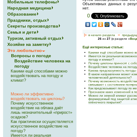
Мобильные телефоны
Объективных данных о резул
Народная медицина
нет.
Образование
0
Праздники, отдых
Секреты производства
Семья и дети
[<—
в начало раздела
<-
предыдущ
Туризм, активный отдых
26
из
27
(в разделе
«
Возд
Хозяйке на заметку
Ещё интересные статьи:
Это любопытно
Какими ещё способами можно во
Вопросы о погоде
Имеется ли реальная возможно
погоду и климат?
Воздействие человека на
Почему циклоны приносят с соб
погоду
Воздействие человека на погоду
Какова предсказуемость погоды
Какими ещё способами можно
В каком направлении может изм
воздействовать на погоду и
человеческой деятельности?
климат?
Почему возможность воздействи
связывают с состоянием полярн
Как предсказывают погоду по м
Признаком каких изменений в п
Можно ли эффективно
Можно ли земной климат рассм
воздействовать на циклоны?
формируемый под защитой атмо
плёночного покрытия?
Почему искусственное
воздействие на облака даёт
лишь незначительный «прирост»
осадков?
Как практически осуществляется
искусственное воздействие на
погоду?
Имеется ли реальная