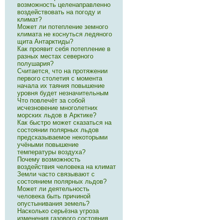
возможность целенаправленно
воздействовать на погоду и
климат?
Может ли потепление земного
климата не коснуться ледяного
щита Антарктиды?
Как проявит себя потепление в
разных местах северного
полушария?
Считается, что на протяжении
первого столетия с момента
начала их таяния повышение
уровня будет незначительным
Что повлечёт за собой
исчезновение многолетних
морских льдов в Арктике?
Как быстро может сказаться на
состоянии полярных льдов
предсказываемое некоторыми
учёными повышение
температуры воздуха?
Почему возможность
воздействия человека на климат
Земли часто связывают с
состоянием полярных льдов?
Может ли деятельность
человека быть причиной
опустынивания земель?
Насколько серьёзна угроза
изменения газового состояния