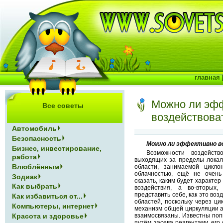
главная
Можно ли эф
Все советы
воздействова
Автомобиль
Безопасность
Можно ли эффективно в
Бизнес, инвестирование,
Возможности воздейств
работа
выходящих за пределы локал
Влюблённым
области, занимаемой цикл
облачностью, ещё не очень
Зодиак
сказать, каким будет характе
Как выбрать
воздействия, а во-вторых
представить себе, как это воз
Как избавиться от...
областей, поскольку через ци
Компьютеры, интернет
механизм общей циркуляции а
Красота и здоровье
взаимосвязаны. Известны поп
путём засева реагентами его 