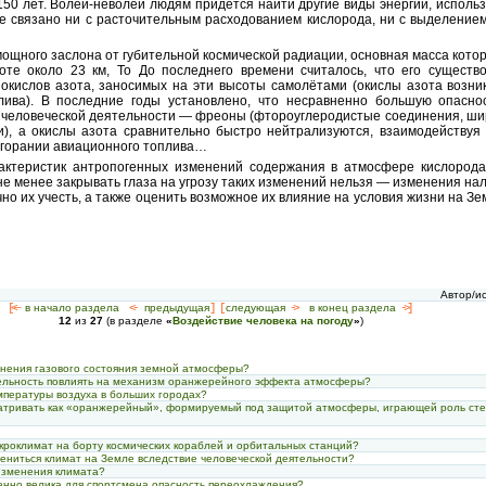
50 лет. Волей-неволей людям придётся найти другие виды энергии, использо
не связано ни с расточительным расходованием кислорода, ни с выделение
мощного заслона от губительной космической радиации, основная масса кото
те около 23 км, То До последнего времени считалось, что его существо
окислов азота, заносимых на эти высоты самолётами (окислы азота возни
лива). В последние годы установлено, что несравненно большую опасно
кт человеческой деятельности — фреоны (фтороуглеродистые соединения, ш
, а окислы азота сравнительно быстро нейтрализуются, взаимодействуя 
горании авиационного топлива…
актеристик антропогенных изменений содержания в атмосфере кислорода,
не менее закрывать глаза на угрозу таких изменений нельзя — изменения нал
но их учесть, а также оценить возможное их влияние на условия жизни на Зем
Автор/и
[<—
в начало раздела
<-
предыдущая
] [
следующая
->
в конец раздела
->]
12
из
27
(в разделе
«
Воздействие человека на погоду
»
)
енения газового состояния земной атмосферы?
тельность повлиять на механизм оранжерейного эффекта атмосферы?
пературы воздуха в больших городах?
атривать как «оранжерейный», формируемый под защитой атмосферы, играющей роль сте
икроклимат на борту космических кораблей и орбитальных станций?
ениться климат на Земле вследствие человеческой деятельности?
изменения климата?
бенно велика для спортсмена опасность переохлаждения?