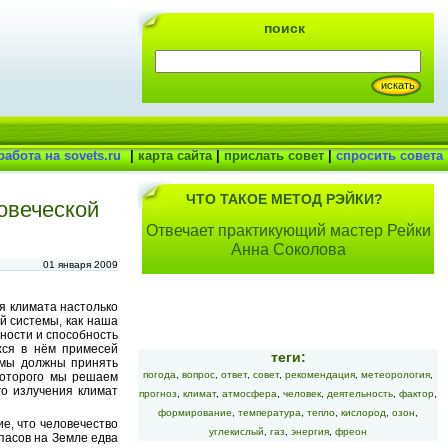
поиск
работа на sovets.ru
|
карта сайта
|
прислать совет
|
спросить совета
ЧТО ТАКОЕ МЕТОД РЭЙКИ?
овеческой
Отвечает практикующий мастер Рейки
Анна Соколова
01 января 2009
я климата настолько
й системы, как наша
ности и способность
хся в нём примесей
теги:
) мы должны принять
погода
,
вопрос
,
ответ
,
совет
,
рекомендация
,
метеорология
,
которого мы решаем
го излучения климат
прогноз
,
климат
,
атмосфера
,
человек
,
деятельность
,
фактор
,
формирование
,
температура
,
тепло
,
кислород
,
озон
,
е, что человечество
углекислый
,
газ
,
энергия
,
фреон
апасов на Земле едва