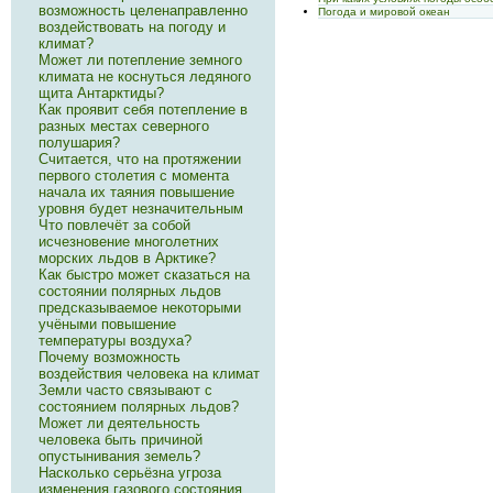
возможность целенаправленно
Погода и мировой океан
воздействовать на погоду и
климат?
Может ли потепление земного
климата не коснуться ледяного
щита Антарктиды?
Как проявит себя потепление в
разных местах северного
полушария?
Считается, что на протяжении
первого столетия с момента
начала их таяния повышение
уровня будет незначительным
Что повлечёт за собой
исчезновение многолетних
морских льдов в Арктике?
Как быстро может сказаться на
состоянии полярных льдов
предсказываемое некоторыми
учёными повышение
температуры воздуха?
Почему возможность
воздействия человека на климат
Земли часто связывают с
состоянием полярных льдов?
Может ли деятельность
человека быть причиной
опустынивания земель?
Насколько серьёзна угроза
изменения газового состояния