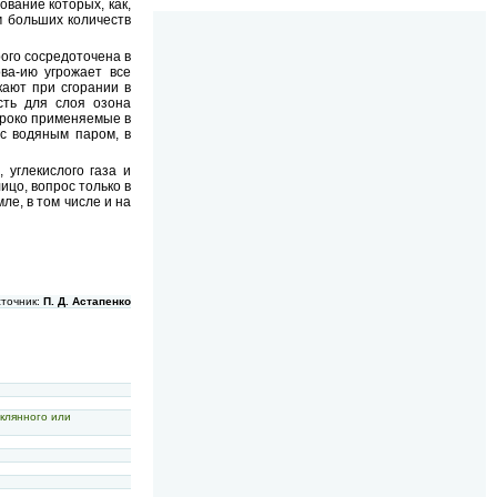
вание которых, как,
м больших количеств
рого сосредоточена в
ва-ию угрожает все
кают при сгорании в
сть для слоя озона
ироко применяемые в
с водяным паром, в
 углекислого газа и
ицо, вопрос только в
ле, в том числе и на
сточник:
П. Д. Астапенко
клянного или