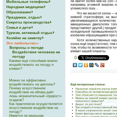
ли хватит более чем на 100—1
Мобильные телефоны
например, атомной энергии, 
Народная медицина
углекислого газа…
Образование
Что же касается озона — 
Праздники, отдых
нижней стратосфере, на высо
увеличивающееся количество 
Секреты производства
авиационных двигателях топ
Семья и дети
представляет другой j проду
холодильной промышленности)
Туризм, активный отдых
изобилии образующимся при с
Хозяйке на заметку
Хотя количественных хар
Это любопытно
озона ещё недостаточно, тем 
Вопросы о погоде
том, чтобы по возможности точ
климат нашей планеты.
Воздействие человека на
погоду
0
Какими ещё способами можно
воздействовать на погоду и
климат?
Можно ли эффективно
воздействовать на циклоны?
Ещё интересные статьи:
Почему искусственное
Насколько серьёзна угроза изм
воздействие на облака даёт
Способна ли человеческая дея
Чем объясняется повышение тем
лишь незначительный «прирост»
Можно ли земной климат рассм
осадков?
плёночного покрытия?
Как практически осуществляется
Дышат ли растения?
искусственное воздействие на
Как создаётся искусственный м
В каком направлении может изм
погоду?
Какие факторы могут вызывать 
Имеется ли реальная
При каких условиях погоды осо