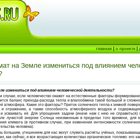
главная
|
о проекте
|
мат на Земле измениться под влиянием чел
?
ле измениться под влиянием человеческой деятельности?
м случае, если человечество окажет на естественные факторы формировани
шится баланс прихода-расхода тепла и влагообмена такой большой и сложно
ё атмосфера. Какие это факторы? Приток солнечного тепла к земной поверх
 и отражению, а также способность атмосферного воздуха и содержащи
 и усваивать её. Для упрощения задачи (иначе нам с нею не справиться
мле лучистой энергии Солнца неизменным в пределах того времени, для 
ния климата (в противном случае, при изменении интенсивности солнечно
ельства человека).
нь большим, утешением для нас могут служить расчёты учёных, показывающи
ких, как сейчас, и все возрастающих количествах органическое топливо: его з