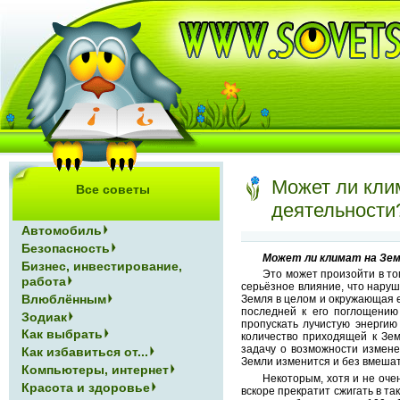
Может ли кли
Все советы
деятельности
Автомобиль
Безопасность
Может ли климат на Зем
Бизнес, инвестирование,
Это может произойти в то
работа
серьёзное влияние, что нару
Влюблённым
Земля в целом и окружающая е
последней к его поглощению
Зодиак
пропускать лучистую энергию
Как выбрать
количество приходящей к Зе
задачу о возможности измене
Как избавиться от...
Земли изменится и без вмешат
Компьютеры, интернет
Некоторым, хотя и не оче
Красота и здоровье
вскоре прекратит сжигать в та