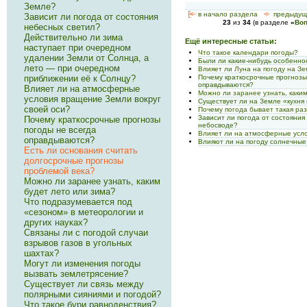
Земле?
[<—
в начало раздела
<-
предыдущ
Зависит ли погода от состояния
23
из
34
(в разделе
«
Воп
небесных светил?
Действительно ли зима
Ещё интересные статьи:
наступает при очередном
Что такое календари погоды?
удалении Земли от Солнца, а
Были ли какие-нибудь особенно
лето — при очередном
Влияет ли Луна на погоду на З
приближении её к Солнцу?
Почему краткосрочные прогнозы
оправдываются?
Влияет ли на атмосферные
Можно ли заранее узнать, каки
условия вращение Земли вокруг
Существует ли на Земле «кухня
своей оси?
Почему погода бывает такая ра
Зависит ли погода от состояния
Почему краткосрочные прогнозы
небосводе?
погоды не всегда
Влияет ли на атмосферные усло
оправдываются?
Влияют ли на погоду солнечны
Есть ли основания считать
долгосрочные прогно­зы
проблемой века?
Можно ли заранее узнать, каким
будет лето или зима?
Что подразумевается под
«сезоном» в метеоро­логии и
других науках?
Связаны ли с погодой случаи
взрывов газов в угольных
шахтах?
Могут ли изменения погоды
вызвать землетря­сение?
Существует ли связь между
полярными сияниями и погодой?
Что такое бури равноденствия?