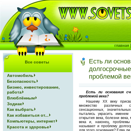
главная
Есть ли основ
Все советы
долгосрочные
проблемой ве
Автомобиль
Безопасность
Бизнес, инвестирование,
работа
Есть ли основания сч
проблемой века?
Влюблённым
Нашему XX веку присва
Зодиак
множество различных с
Как выбрать
сенсационных, значительн
пытались украсить именем 
Как избавиться от...
открытия века, болезни века, 
Компьютеры, интернет
века и, наконец, проблемы
называют и проблему долгоср
Красота и здоровье
для этого основания? Едва ли