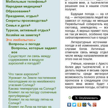
Мобильные телефоны
в нашем веке, а тысяче­лети
Народная медицина
решения она в нашем столе
получит.
Образование
Будущая погода — на сл
Праздники, отдых
год — интересовала людей все
Секреты производства
зависел от погоды не меньше,
Первобытный собиратель корн
Семья и дети
скотовод, земледелец — вс
Туризм, активный отдых
погоды. А верных примет пого­
не так уж много, особенно п
Хозяйке на заметку
заблаговременностью о предс
Это любопытно
Литературные источники
Вопросы о погоде
погоде и её изменениях, упра
Вопросы, которые задают
слугами богов. Античные 
все
отмечали связь между отде
числе между направлением вет
Существует ли связь между
этого они не пошли.
содержанием в воздухе
аэрозолей и погодой?
Учёные, начиная с Аристо
более двух тысячелетий, и 
делать первые и весьма скро
оптимисты среди метеоро
Что такое аэрозоли?
возможность полного успеха 
Угрожает ли Земле постепенное
прогнозов в следу­ющем сто
похолодание из-за неизбежного
какого века мож­но будет 
угасания Солнца?
предсказания погоды, остаётся
Какова температура на Солнце?
Влияют ли на погоду солнечные
протуберанцы?
0
Влияют ли на погоду пятна на
Солнце?
Влияет ли Луна на погоду на