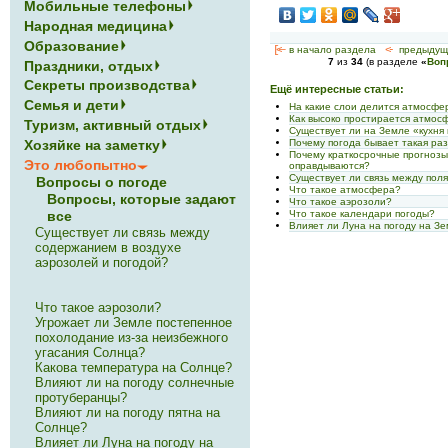
Мобильные телефоны
Народная медицина
Образование
[<—
в начало раздела
<-
предыдущ
7
из
34
(в разделе
«
Воп
Праздники, отдых
Секреты производства
Ещё интересные статьи:
Семья и дети
На какие слои делится атмосфе
Как высоко простирается атмос
Туризм, активный отдых
Существует ли на Земле «кухня
Почему погода бывает такая ра
Хозяйке на заметку
Почему краткосрочные прогнозы
Это любопытно
оправдываются?
Существует ли связь между пол
Вопросы о погоде
Что такое атмосфера?
Вопросы, которые задают
Что такое аэрозоли?
Что такое календари погоды?
все
Влияет ли Луна на погоду на З
Существует ли связь между
содержанием в воздухе
аэрозолей и погодой?
Что такое аэрозоли?
Угрожает ли Земле постепенное
похолодание из-за неизбежного
угасания Солнца?
Какова температура на Солнце?
Влияют ли на погоду солнечные
протуберанцы?
Влияют ли на погоду пятна на
Солнце?
Влияет ли Луна на погоду на