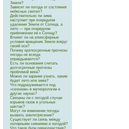
Земле?
Зависит ли погода от состояния
небесных светил?
Действительно ли зима
наступает при очередном
удалении Земли от Солнца, а
лето — при очередном
приближении её к Солнцу?
Влияет ли на атмосферные
условия вращение Земли вокруг
своей оси?
Почему краткосрочные прогнозы
погоды не всегда
оправдываются?
Есть ли основания считать
долгосрочные прогно­зы
проблемой века?
Можно ли заранее узнать, каким
будет лето или зима?
Что подразумевается под
«сезоном» в метеоро­логии и
других науках?
Связаны ли с погодой случаи
взрывов газов в угольных
шахтах?
Могут ли изменения погоды
вызвать землетря­сение?
Существует ли связь между
полярными сияниями и погодой?
Что такое бури равноденствия?