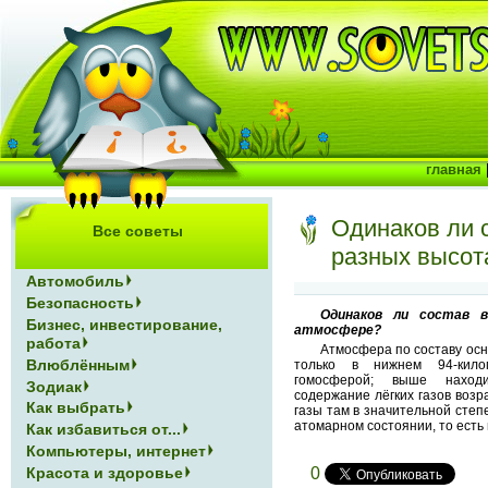
главная
Одинаков ли 
Все советы
разных высот
Автомобиль
Безопасность
Одинаков ли состав 
Бизнес, инвестирование,
атмосфере?
работа
Атмосфера по составу осн
Влюблённым
только в нижнем 94-кило
гомосферой; выше находи
Зодиак
содержание лёгких газов возр
Как выбрать
газы там в значительной степ
атомарном состоянии, то есть
Как избавиться от...
Компьютеры, интернет
Красота и здоровье
0