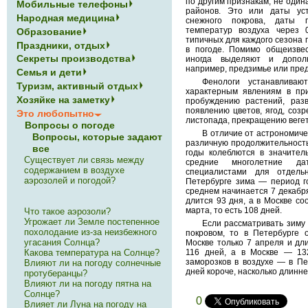
по другим признакам, не один
Мобильные телефоны
районов. Это или даты уст
Народная медицина
снежного покрова, даты 
температур воздуха через 
Образование
типичных для каждого сезона 
Праздники, отдых
в погоде. Помимо обще­изве
Секреты производства
иногда выделяют и допол
например, пред­зимье или пре
Семья и дети
Фенологи устанавлива
Туризм, активный отдых
характерным явлениям в пр
Хозяйке на заметку
пробуждению растений, раз
появлению цветов, ягод, созр
Это любопытно
листопада, прекращению вегета
Вопросы о погоде
В отличие от астрономиче
Вопросы, которые задают
различную продолжительность
все
годы колеблются в значител
Существует ли связь между
средние многолетние да
содержанием в воздухе
специалистами для отдель
аэрозолей и погодой?
Петербурге зима — период г
среднем начинается 7 декабря
длится 93 дня, а в Москве со
марта, то есть 108 дней.
Что такое аэрозоли?
Угрожает ли Земле постепенное
Если рассматривать зиму 
похолодание из-за неизбежного
покровом, то в Петербурге о
угасания Солнца?
Москве только 7 апреля и дли
116 дней, а в Москве — 13
Какова температура на Солнце?
заморозков в воздухе — в Пе
Влияют ли на погоду солнечные
дней короче, насколько длинне
протуберанцы?
Влияют ли на погоду пятна на
Солнце?
0
Влияет ли Луна на погоду на