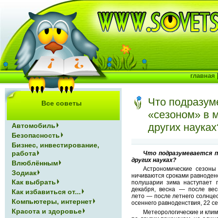
главная
Что подразум
Все советы
«сезоном» в м
других науках
Автомобиль
Безопасность
Бизнес, инвестирование,
работа
Что подразумевается по
других науках?
Влюблённым
Астрономические сезоны
Зодиак
ничиваются сроками равноденс
Как выбрать
полушарии зима наступает п
декабря, весна — после весе
Как избавиться от...
лето — после летнего солнцес
Компьютеры, интернет
осеннего равноденствия, 22 с
Красота и здоровье
Метеорологические и клим