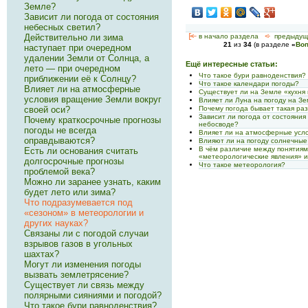
Земле?
Зависит ли погода от состояния
небесных светил?
Действительно ли зима
[<—
в начало раздела
<-
предыдущ
21
из
34
(в разделе
«
Воп
наступает при очередном
удалении Земли от Солнца, а
Ещё интересные статьи:
лето — при очередном
Что такое бури равноденствия?
приближении её к Солнцу?
Что такое календари погоды?
Влияет ли на атмосферные
Существует ли на Земле «кухня
условия вращение Земли вокруг
Влияет ли Луна на погоду на З
своей оси?
Почему погода бывает такая ра
Зависит ли погода от состояния
Почему краткосрочные прогнозы
небосводе?
погоды не всегда
Влияет ли на атмосферные усло
оправдываются?
Влияют ли на погоду солнечны
В чём различие между понятиям
Есть ли основания считать
«метеорологические явления» и
долгосрочные прогно­зы
Что такое метеорология?
проблемой века?
Можно ли заранее узнать, каким
будет лето или зима?
Что подразумевается под
«сезоном» в метеоро­логии и
других науках?
Связаны ли с погодой случаи
взрывов газов в угольных
шахтах?
Могут ли изменения погоды
вызвать землетря­сение?
Существует ли связь между
полярными сияниями и погодой?
Что такое бури равноденствия?