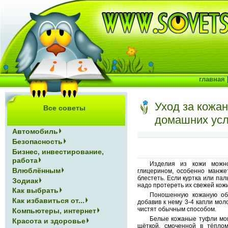
главная
Уход за кожа
Все советы
домашних ус
Автомобиль
Безопасность
Бизнес, инвестирование,
работа
Изделия из кожи можн
Влюблённым
глицерином, особенно манже
блестеть. Если куртка или пал
Зодиак
надо протереть их свежей кож
Как выбрать
Поношенную кожаную обу
Как избавиться от...
добавив к нему 3-4 капли мол
чистят обычным способом.
Компьютеры, интернет
Белые кожаные туфли мою
Красота и здоровье
щёткой, смоченной в тёплом