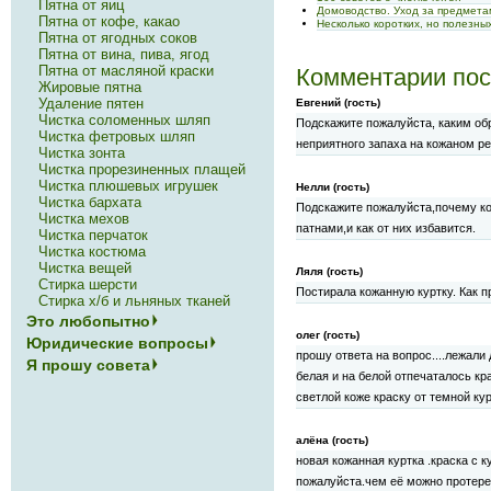
Пятна от яиц
Домоводство. Уход за предмет
Пятна от кофе, какао
Несколько коротких, но полезны
Пятна от ягодных соков
Пятна от вина, пива, ягод
Пятна от масляной краски
Комментарии пос
Жировые пятна
Удаление пятен
Евгений (гость)
Чистка соломенных шляп
Подскажите пожалуйста, каким об
Чистка фетровых шляп
неприятного запаха на кожаном р
Чистка зонта
Чистка прорезиненных плащей
Чистка плюшевых игрушек
Нелли (гость)
Чистка бархата
Подскажите пожалуйста,почему к
Чистка мехов
патнами,и как от них избавится.
Чистка перчаток
Чистка костюма
Чистка вещей
Ляля (гость)
Стирка шерсти
Постирала кожанную куртку. Как п
Стирка х/б и льняных тканей
Это любопытно
олег (гость)
Юридические вопросы
прошу ответа на вопрос....лежали 
Я прошу совета
белая и на белой отпечаталось крас
светлой коже краску от темной к
алёна (гость)
новая кожанная куртка .краска с к
пожалуйста.чем её можно протере