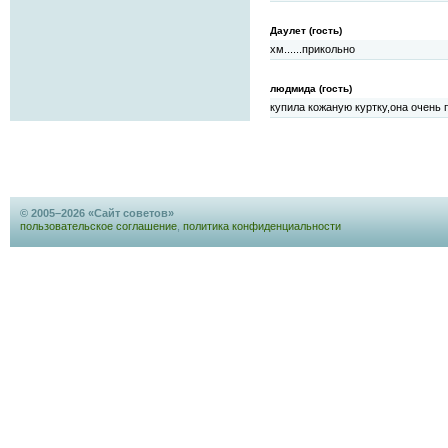
Даулет (гость)
хм......прикольно
людмида (гость)
купила кожаную куртку,она очень
© 2005–2026 «Сайт советов»
пользовательское соглашение
,
политика конфиденциальности