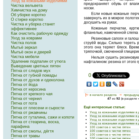
Уход за кожаными изделиями
предохраняет обувь от влаг
Чистка вельвета
носки.
Химчистка на дому
Если новые кожаные перч
Об уборке коротко
завернуть их в мокрое полотен
О стирке коротко
досушить на руках.
Чистка и уборка станет
Кожаные перчатки, куртк
эффективнее
фланелью, намоченной слегка
Как очистить рабочую одежду
Уход за коврами
Резиновые сапоги и галош
Чистка полов
струёй воды. Сильно тереть р
Мытьё зеркал
этого она теряет блеск. Вре
тряпочкой, смоченной глицер
Мытьё окон и дверей
Чистка мебели
Нельзя сушить резиновую 
Удаление подпалин от утюга
нафталином: резина от этого г
Выведение цветных пятен
Пятна от следов мух
0
Пятна от губной помады
Пятна от духов и одеколона
Пятна от йода
Пятна от керосина
Пятна от крепкого чая
[<—
в начало раздела
<-
предыдущ
Пятна от чернил
47
из
92
(в разделе
Пятна от пота
Ещё интересные статьи:
Пятна от плесени и сырости
Пятна от ржавчины
Уход за кожаными изделиями в
Уход за кожаными изделиями в
Пятна от гуталина, сажи и копоти
Уход за кожаными изделиями в
Пятна от стеарина, воска,
Уход за кожаными изделиями в
парафина
100 советов о чистке пятен
Пятна от смолы, дёгтя
100 советов о чистке пятен
100 советов о чистке пятен
Пятна от травы
100 советов о чистке пятен