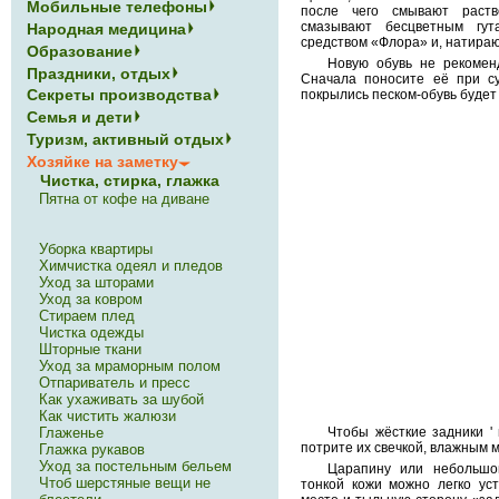
Мобильные телефоны
после чего смывают раст
смазывают бесцветным гут
Народная медицина
средством «Флора» и, натираю
Образование
Новую обувь не рекомен
Праздники, отдых
Сначала поносите её при с
Секреты производства
покрылись песком-обувь будет
Семья и дети
Туризм, активный отдых
Хозяйке на заметку
Чистка, стирка, глажка
Пятна от кофе на диване
Уборка квартиры
Химчистка одеял и пледов
Уход за шторами
Уход за ковром
Стираем плед
Чистка одежды
Шторные ткани
Уход за мраморным полом
Отпариватель и пресс
Как ухаживать за шубой
Как чистить жалюзи
Глаженье
Чтобы жёсткие задники '
потрите их свечкой, влажным 
Глажка рукавов
Уход за постельным бельем
Царапину или небольшо
Чтоб шерстяные вещи не
тонкой кожи можно легко ус