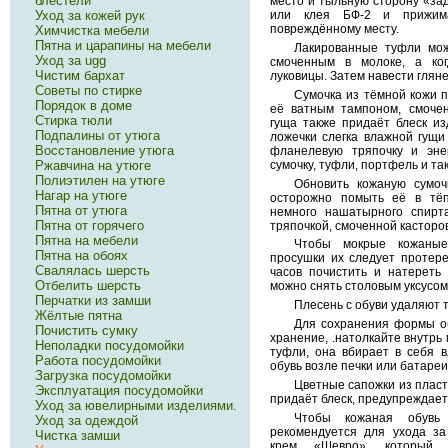
блестели
место и тыльную сторону «зад
Уход за кожей рук
или клея БФ-2 и прижим
повреждённому месту.
Химчистка мебели
Пятна и царапины на мебели
Лакированные туфли мож
Уход за ugg
смоченным в молоке, а ко
Чистим бархат
луковицы. Затем навести глян
Советы по стирке
Сумочка из тёмной кожи п
Порядок в доме
её ватным тампоном, смоче
Стирка тюли
гуща также придаёт блеск из
Подпалины от утюга
ложечки слегка влажной гущи
Восстановление утюга
фланелевую тряпочку и эне
сумочку, туфли, портфель и так
Ржавчина на утюге
Полиэтилен на утюге
Обновить кожаную сумоч
Нагар на утюге
осторожно помыть её в тёп
Пятна от утюга
немного нашатырного спирт
Пятна от горячего
тряпочкой, смоченной касторо
Пятна на мебели
Чтобы мокрые кожаные
Пятна на обоях
просушки их следует протере
Свалялась шерсть
часов почистить и натереть 
Отбелить шерсть
можно снять столовым уксусом
Перчатки из замши
Плесень с обуви удаляют 
Жёлтые пятна
Для сохранения формы об
Почистить сумку
хранение, .натолкайте внутрь 
Неполадки посудомойки
туфли, она вбирает в себя в
Работа посудомойки
обувь возле печки или батаре
Загрузка посудомойки
Цветные сапожки из пласт
Эксплуатация посудомойки
придаёт блеск, предупреждае
Уход за ювелирными изделиями.
Чтобы кожаная обувь
Уход за одеждой
рекомендуется для ухода за
Чистка замши
крем «Шевро», который с