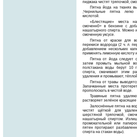
пиджака чистят тряпочкой, смо
Пятна йода на тканях в
;Чернильные пятна легко 
кислотой.
«Блестящие» места на
смоченн0> в бензине с доб
нашатырного спирта. Можно и
смоченную уксусе.
Пятна от краски для в
перекиси водорода (2 ч. л. пе
добавлением нескольких ка
применять лимонную кислоту 
Пятна от йода следует с
затем промыть мыльной во
полстакана воды берут 10 
спирта, смачивают этим р
удаления и промывают, тёплой
Пятна от травы выводятс
Запачканные места протерет
прополоскать в чистой воде.
Травяные пятна удаляю
растворяет зелёное красящее
Залоснённые пятна на вор
чистят щёткой для удале
шерстяной тряпочкой, смо
нашатырный спиртом. Излиш
промокательной или папиро
пятен протирают разбавленн
спирта на стакан воды).