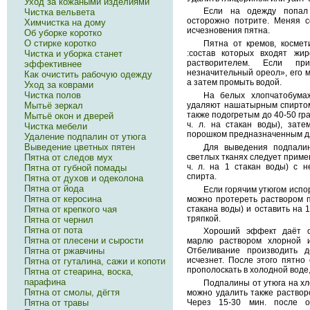
Уход за кожаными изделиями
Если на одежду попал
Чистка вельвета
осторожно потрите. Меняя с
Химчистка на дому
исчезновения пятна.
Об уборке коротко
О стирке коротко
Пятна от кремов, космет
Чистка и уборка станет
:состав которых входят жи
растворителем. Если п
эффективнее
незначительный ореол», его 
Как очистить рабочую одежду
а затем промыть водой.
Уход за коврами
Чистка полов
На белых хлопчатобумаж
Мытьё зеркал
удаляют нашатырным спиртом
также подогретым до 40-50 гр
Мытьё окон и дверей
ч. л. на стакан воды), зат
Чистка мебели
порошком предназначенным дл
Удаление подпалин от утюга
Выведение цветных пятен
Для выведения подпали
светлых тканях следует приме
Пятна от следов мух
ч. л. на 1 стакан воды) с 
Пятна от губной помады
спирта.
Пятна от духов и одеколона
Пятна от йода
Если горячим утюгом испо
Пятна от керосина
можно протереть раствором пе
стакана воды) и оставить на 
Пятна от крепкого чая
тряпкой.
Пятна от чернил
Пятна от пота
Хороший эффект даёт о
Пятна от плесени и сырости
марлю раствором хлорной из
Пятна от ржавчины
Отбеливание производить 
исчезнет. После этого пятно
Пятна от гуталина, сажи и копоти
прополоскать в холодной воде,
Пятна от стеарина, воска,
парафина
Подпалины от утюга на х
Пятна от смолы, дёгтя
можно удалить также растворо
Пятна от травы
Через 15-30 мин. после о