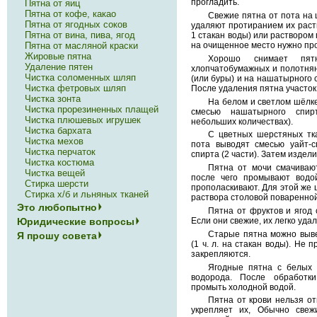
прогладить.
Пятна от яиц
Пятна от кофе, какао
Свежие пятна от пота на 
Пятна от ягодных соков
удаляют протиранием их раств
Пятна от вина, пива, ягод
1 стакан воды) или раствором
Пятна от масляной краски
на очищенное место нужно пр
Жировые пятна
Хорошо снимает пят
Удаление пятен
хлопчатобумажных и полотнян
Чистка соломенных шляп
(или буры) и на нашатырного сп
Чистка фетровых шляп
После удаления пятна участок
Чистка зонта
На белом и светлом шёлке
Чистка прорезиненных плащей
смесью нашатырного спир
Чистка плюшевых игрушек
небольших количествах).
Чистка бархата
С цветных шерстяных тк
Чистка мехов
пота выводят смесью уайт-с
Чистка перчаток
спирта (2 части). Затем издел
Чистка костюма
Пятна от мочи смачиваю
Чистка вещей
после чего промывают водо
Стирка шерсти
прополаскивают. Для этой же 
Стирка х/б и льняных тканей
раствора столовой поваренной
Это любопытно
Пятна от фруктов и ягод 
Юридические вопросы
Если они свежие, их легко уда
Старые пятна можно выв
Я прошу совета
(1 ч. л. на стакан воды). Не
закрепляются.
Ягодные пятна с белых 
водорода. После обработк
промыть холодной водой.
Пятна от крови нельзя от
укрепляет их, Обычно све