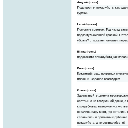
Андрей (гость)
Подскажите, пожалуйста, как удал
куртки?
Leonid (гость)
Помогите советом. Год назад запа
водоэмульсионной краской. Остал
убрать? стирка не помогает, пере
liliana (гость)
подскажите пожалуйста,как избави
Инга (гость)
Кожанный плащ покрылся плесень
плесени. Заранее благодарю!
Ольга (гость)
Здравствуйте...имела неосторожн
сестры не на гладильной доске, а
к ковру(ковер наверное исскуствен
остались пару мест, где остались 
сплавились и прилипли к рубашке.
пожалуйста, а то сестра убьет)))