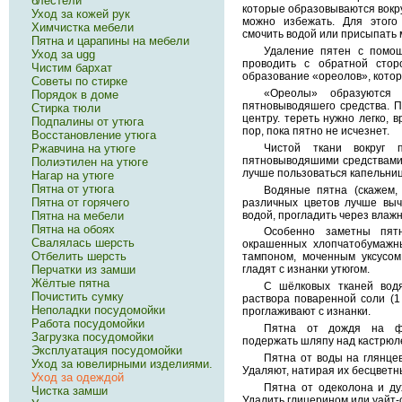
блестели
которые образовываются вокру
Уход за кожей рук
можно избежать. Для этого
Химчистка мебели
смочить водой или присыпать 
Пятна и царапины на мебели
Удаление пятен с помощ
Уход за ugg
проводить с обратной стор
Чистим бархат
образование «ореолов», котор
Советы по стирке
«Ореолы» образуются 
Порядок в доме
пятновыводяшего средства. П
Стирка тюли
центру. тереть нужно легко,
Подпалины от утюга
пор, пока пятно не исчезнет.
Восстановление утюга
Чистой ткани вокруг 
Ржавчина на утюге
пятновыводяшими средствами
Полиэтилен на утюге
лучше пользоваться капельниц
Нагар на утюге
Пятна от утюга
Водяные пятна (скажем,
Пятна от горячего
различных цветов лучше выч
водой, прогладить через влажн
Пятна на мебели
Пятна на обоях
Особенно заметны пя
Свалялась шерсть
окрашенных хлопчатобумажн
Отбелить шерсть
тампоном, моченным уксусом 
Перчатки из замши
гладят с изнанки утюгом.
Жёлтые пятна
С шёлковых тканей вод
Почистить сумку
раствора поваренной соли (1 
Неполадки посудомойки
проглаживают с изнанки.
Работа посудомойки
Пятна от дождя на фе
Загрузка посудомойки
подержать шляпу над кастрюле
Эксплуатация посудомойки
Пятна от воды на глянцев
Уход за ювелирными изделиями.
Удаляют, натирая их бесцветн
Уход за одеждой
Пятна от одеколона и д
Чистка замши
Удалить глицерином или уайт-