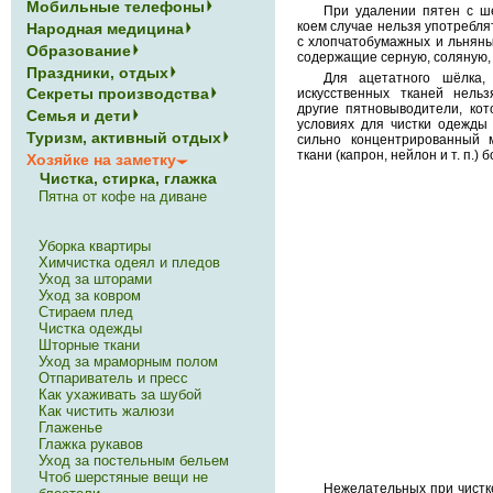
Мобильные телефоны
При удалении пятен с ш
коем случае нельзя употребл
Народная медицина
с хлопчатобумажных и льняны
Образование
содержащие серную, соляную,
Праздники, отдых
Для ацетатного шёлка, 
Секреты производства
искусственных тканей нельз
другие пятновыводители, ко
Семья и дети
условиях для чистки одежды
Туризм, активный отдых
сильно концентрированный 
ткани (капрон, нейлон и т. п.)
Хозяйке на заметку
Чистка, стирка, глажка
Пятна от кофе на диване
Уборка квартиры
Химчистка одеял и пледов
Уход за шторами
Уход за ковром
Стираем плед
Чистка одежды
Шторные ткани
Уход за мраморным полом
Отпариватель и пресс
Как ухаживать за шубой
Как чистить жалюзи
Глаженье
Глажка рукавов
Уход за постельным бельем
Чтоб шерстяные вещи не
Нежелательных при чистке