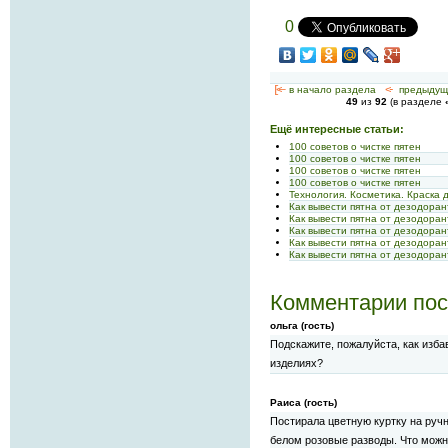
0
[<—
в начало раздела
<-
предыдущ
49
из
92
(в разделе
Ещё интересные статьи:
100 советов о чистке пятен
100 советов о чистке пятен
100 советов о чистке пятен
100 советов о чистке пятен
Технология. Косметика. Краска 
Как вывести пятна от дезодоран
Как вывести пятна от дезодоран
Как вывести пятна от дезодоран
Как вывести пятна от дезодоран
Как вывести пятна от дезодоран
Комментарии пос
ольга (гость)
Подскажите, пожалуйста, как изб
изделиях?
Раиса (гость)
Постирала цветную куртку на руч
белом розовые разводы. Что можн