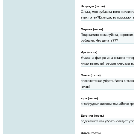
Надежда (гость)
Ольга, моя рубашка тоже прилипла
этих пятен?Если да, то подскажит
Марина (гость)
Подскажите пожалуйста, воротник
рубашки. Что делать???
Ира (гость)
Упала на физ-ре и на штанах тепе
никак вывести! говорят счесала т
Ольга (гость)
поскажите как убрать блеск с ткан
грязь!
юра (гость)
я забруднив сліпони звичайною гря
Евгения (гость)
подскажите как убрать след от ут
Ольга (гость)