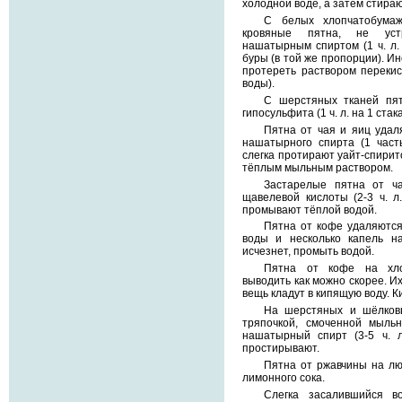
холодной воде, а затем стира
С белых хлопчатобума
кровяные пятна, не уст
нашатырным спиртом (1 ч. л.
буры (в той же пропорции). И
протереть раствором перекиси
воды).
С шерстяных тканей пят
гипосульфита (1 ч. л. на 1 стак
Пятна от чая и яиц удал
нашатырного спирта (1 част
слегка протирают уайт-спири
тёплым мыльным раствором.
Застарелые пятна от ч
щавелевой кислоты (2-3 ч. л
промывают тёплой водой.
Пятна от кофе удаляются с
воды и несколько капель на
исчезнет, промыть водой.
Пятна от кофе на хло
выводить как можно скорее. И
вещь кладут в кипящую воду. К
На шерстяных и шёлковы
тряпочкой, смоченной мыль
нашатырный спирт (3-5 ч. 
простирывают.
Пятна от ржавчины на л
лимонного сока.
Слегка засалившийся в