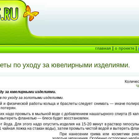
главная
|
о проекте
|
еты по уходу за ювелирными изделиями.
Количес
Ч
ду за ювелирными изделиями.
 по уходу за золотыми изделиями.
 и физической работы кольца и браслеты следует снимать — иначе полир
 потерян.
 их надо промыть в мыльной воде с добавлением нашатырного спирта (6 капе
 вытереть фланелью — блеск будет восстановлен.
т йода. Для этого надо опустить изделия на 15-20 минут в раствор гипосул
 чайная ложка на стакан воды), затем промыть чистой водой и вытереть фла
При нанесении грима или косметики рек
золотые украшения. Особенно осторожно необ