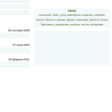
теги:
полезный
,
совет
,
уход
,
ювелирное
,
изделие
,
серебро
,
золото
,
браслет
,
кольцо
,
брошь
,
нашатырь
,
красота
,
блеск
,
бриллиант
,
украшение
,
цепочка
,
чистка
,
полировка
30 сентября 2008
07 июня 2009
06 февраля 2011