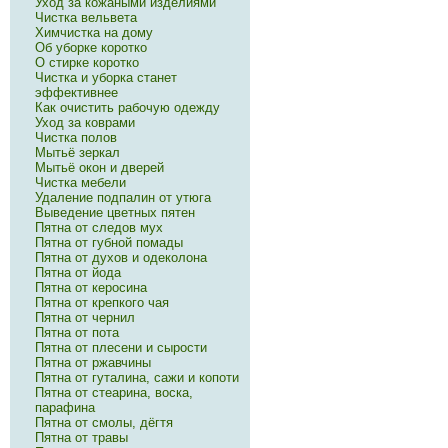
Уход за кожаными изделиями
Чистка вельвета
Химчистка на дому
Об уборке коротко
О стирке коротко
Чистка и уборка станет
эффективнее
Как очистить рабочую одежду
Уход за коврами
Чистка полов
Мытьё зеркал
Мытьё окон и дверей
Чистка мебели
Удаление подпалин от утюга
Выведение цветных пятен
Пятна от следов мух
Пятна от губной помады
Пятна от духов и одеколона
Пятна от йода
Пятна от керосина
Пятна от крепкого чая
Пятна от чернил
Пятна от пота
Пятна от плесени и сырости
Пятна от ржавчины
Пятна от гуталина, сажи и копоти
Пятна от стеарина, воска,
парафина
Пятна от смолы, дёгтя
Пятна от травы