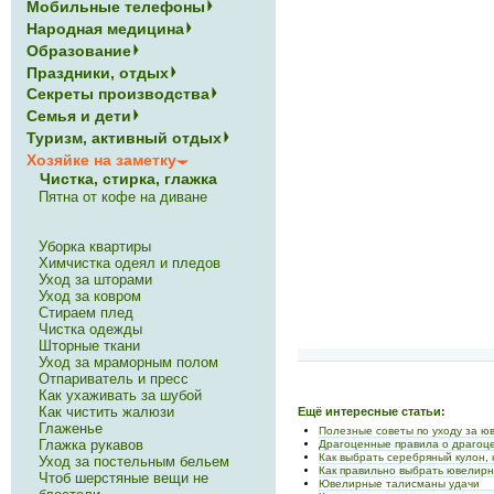
Мобильные телефоны
Народная медицина
Образование
Праздники, отдых
Секреты производства
Семья и дети
Туризм, активный отдых
Хозяйке на заметку
Чистка, стирка, глажка
Пятна от кофе на диване
Уборка квартиры
Химчистка одеял и пледов
Уход за шторами
Уход за ковром
Стираем плед
Чистка одежды
Шторные ткани
Уход за мраморным полом
Отпариватель и пресс
Как ухаживать за шубой
Как чистить жалюзи
Ещё интересные статьи:
Глаженье
Полезные советы по уходу за 
Глажка рукавов
Драгоценные правила о драгоц
Как выбрать серебряный кулон, 
Уход за постельным бельем
Как правильно выбрать ювелир
Чтоб шерстяные вещи не
Ювелирные талисманы удачи