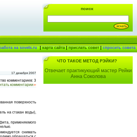
поиск
работа на sovets.ru
|
карта сайта
|
прислать совет
|
спросить совета
ЧТО ТАКОЕ МЕТОД РЭЙКИ?
Отвечает практикующий мастер Рейки
17 декабря 2007
Анна Соколова
тво комментариев: 3
итать комментарии
>>
ованная поверхность
ль на стакан воды),
ьфита, применяемого
нелью.
омендуется снимать
ходимо обращаться с