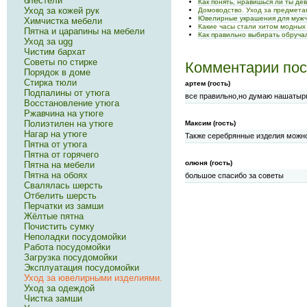
блестели
Как понять, нравишься ли ты де
Уход за кожей рук
Домоводство. Уход за предмет
Ювелирные украшения для муж
Химчистка мебели
Какие часы стали хитом модных
Пятна и царапины на мебели
Как правильно выбирать обруча
Уход за ugg
Чистим бархат
Советы по стирке
Комментарии пос
Порядок в доме
Стирка тюли
артем (гость)
Подпалины от утюга
все правильно,но думаю нашатырн
Восстановление утюга
Ржавчина на утюге
Полиэтилен на утюге
Максим (гость)
Нагар на утюге
Также серебрянные изделия можно
Пятна от утюга
Пятна от горячего
олюня (гость)
Пятна на мебели
Пятна на обоях
большое спасибо за советы
Свалялась шерсть
Отбелить шерсть
Перчатки из замши
Жёлтые пятна
Почистить сумку
Неполадки посудомойки
Работа посудомойки
Загрузка посудомойки
Эксплуатация посудомойки
Уход за ювелирными изделиями.
Уход за одеждой
Чистка замши