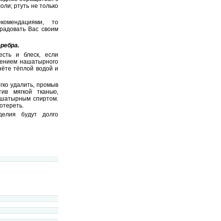
соли; ртуть не только
комендациями, то
радовать Вас своим
ребра.
сть и блеск, если
лением нашатырного
нёте тёплой водой и
гко удалить, промыв
ив мягкой тканью,
ашатырным спиртом.
отереть.
делия будут долго