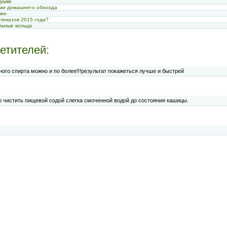
вушке
ами домашнего обихода
чин
 показов 2015 года?
льные кольца
етителей:
ого спирта можно и по более!!!результат покажеться лучше и быстрей
 чистить пищевой содой слегка смоченной водой до состояния кашицы.