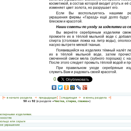
косметикой, в состав которой входит ртуть и её 
изменяет цвет золота, но разрушает его.
Если Вы воспользуетесь нашими ре
украшения фирмы «Гаразд» ещё долго будут 
блеском и красотой.
Наши советы по уходу за изделиями из се
Вы вернёте серебряным изделиям свеже
промоете их в тёплой мыльной воде с добав
спирта (столовая ложка на литр воды), ополос
насухо вытрете мягкой тканью.
Появившийся на изделиях тёмный налёт ле
их в тёплой мыльной воде, затем прочист
смоченной смеси мела (зубного порошка) с н
После этого следует промыть тёплой водой и пр
При правильном уходе серебряные из
служить Вам и радовать своей красотой.
0
[<—
в начало раздела
<-
предыдущая
] [
следующая
->
в конец раздела
->]
50
из
92
(в разделе
«
Чистка, стирка, глажка
»
)
ювелирными изделиями.
енностях
кольцо или серьги
ное украшение