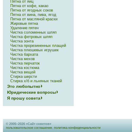
Пятна от яиц
Пятна от кофе, какао
Пятна от ягодных соков
Пятна от вина, пива, ягод
Пятна от масляной краски
Жировые пятна
Удаление пятен
Чистка соломенных шляп
Чистка фетровых шляп
Чистка зонта
Чистка прорезиненных плащей
Чистка плюшевых игрушек
Чистка бархата
Чистка мехов
Чистка перчаток
Чистка костюма
Чистка вещей
Стирка шерсти
Стирка х/б и льняных тканей
Это любопытно
Юридические вопросы
Я прошу совета
© 2005–2026 «Сайт советов»
пользовательское соглашение
,
политика конфиденциальности