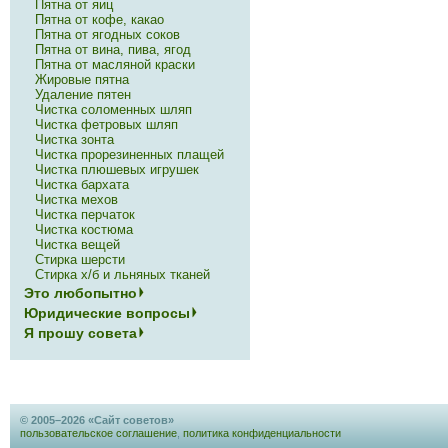
Пятна от яиц
Пятна от кофе, какао
Пятна от ягодных соков
Пятна от вина, пива, ягод
Пятна от масляной краски
Жировые пятна
Удаление пятен
Чистка соломенных шляп
Чистка фетровых шляп
Чистка зонта
Чистка прорезиненных плащей
Чистка плюшевых игрушек
Чистка бархата
Чистка мехов
Чистка перчаток
Чистка костюма
Чистка вещей
Стирка шерсти
Стирка х/б и льняных тканей
Это любопытно
Юридические вопросы
Я прошу совета
© 2005–2026 «Сайт советов»
пользовательское соглашение
,
политика конфиденциальности