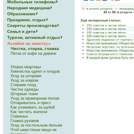
Мобильные телефоны
Народная медицина
[<—
в начало раздела
<-
предыдущ
33
из
92
(в разделе
Образование
Праздники, отдых
Ещё интересные статьи:
Секреты производства
100 советов о чистке пятен
100 советов о чистке пятен
Семья и дети
100 советов о чистке пятен
100 советов о чистке пятен
Туризм, активный отдых
Удаление подпалин от горячего
Хозяйке на заметку
Искусство выживания. Общая под
Несколько коротких, но полезных
Чистка, стирка, глажка
Искусство выживания. Общая по
Пятна от кофе на диване
Советы безупречного глаженья
В каждом доме должна быть апт
Уборка квартиры
Химчистка одеял и пледов
Уход за шторами
Уход за ковром
Стираем плед
Чистка одежды
Шторные ткани
Уход за мраморным полом
Отпариватель и пресс
Как ухаживать за шубой
Как чистить жалюзи
Глаженье
Глажка рукавов
Уход за постельным бельем
Чтоб шерстяные вещи не