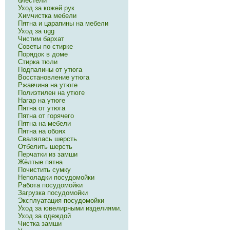
блестели
Уход за кожей рук
Химчистка мебели
Пятна и царапины на мебели
Уход за ugg
Чистим бархат
Советы по стирке
Порядок в доме
Стирка тюли
Подпалины от утюга
Восстановление утюга
Ржавчина на утюге
Полиэтилен на утюге
Нагар на утюге
Пятна от утюга
Пятна от горячего
Пятна на мебели
Пятна на обоях
Свалялась шерсть
Отбелить шерсть
Перчатки из замши
Жёлтые пятна
Почистить сумку
Неполадки посудомойки
Работа посудомойки
Загрузка посудомойки
Эксплуатация посудомойки
Уход за ювелирными изделиями.
Уход за одеждой
Чистка замши