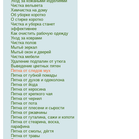
Уход за кожаными изделиями
Чистка вельвета
Химчистка на дому
Об уборке коротко
О стирке коротко
Чистка и уборка станет
эффективнее
Как очистить рабочую одежду
Уход за коврами
Чистка полов
Мытьё зеркал
Мытьё окон и дверей
Чистка мебели
Удаление подпалин от утюга
Выведение цветных пятен
Пятна от следов мух
Пятна от губной помады
Пятна от духов и одеколона
Пятна от йода
Пятна от керосина
Пятна от крепкого чая
Пятна от чернил
Пятна от пота
Пятна от плесени и сырости
Пятна от ржавчины
Пятна от гуталина, сажи и копоти
Пятна от стеарина, воска,
парафина
Пятна от смолы, дёгтя
Пятна от травы