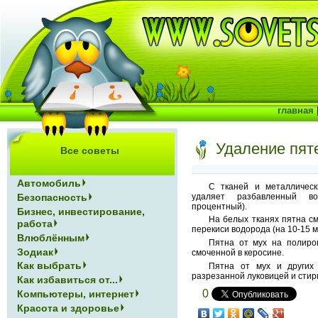
главная
Удаление пят
Все советы
Автомобиль
С тканей и металличес
удаляет разбавленный в
Безопасность
процентный).
Бизнес, инвестирование,
На белых тканях пятна с
работа
перекиси водорода (на 10-15 м
Влюблённым
Пятна от мух на полиро
Зодиак
смоченной в керосине.
Как выбрать
Пятна от мух и других
разрезанной луковицей и стир
Как избавиться от...
0
Компьютеры, интернет
Красота и здоровье