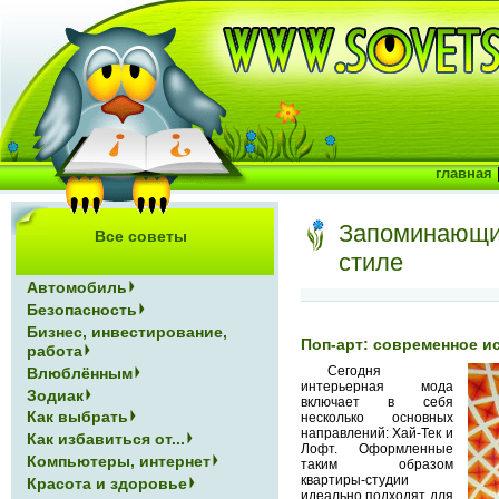
главная
Запоминающие
Все советы
стиле
Автомобиль
Безопасность
Бизнес, инвестирование,
Поп-арт: современное и
работа
Сегодня
Влюблённым
интерьерная мода
Зодиак
включает в себя
Как выбрать
несколько основных
направлений: Хай-Тек и
Как избавиться от...
Лофт. Оформленные
Компьютеры, интернет
таким образом
квартиры-студии
Красота и здоровье
идеально подходят для