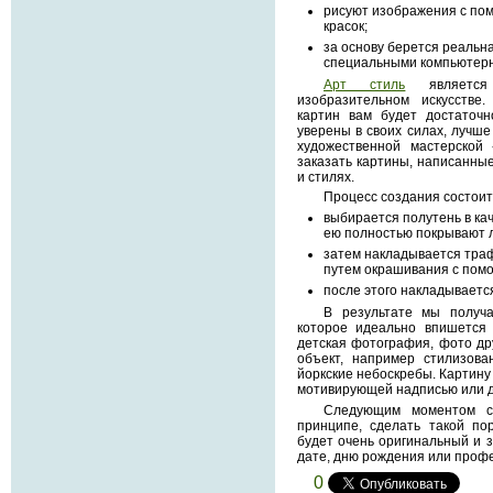
рисуют изображения с по
красок;
за основу берется реаль
специальными компьютер
Арт стиль
является
изобразительном искусств
картин вам будет достаточн
уверены в своих силах, лучше 
художественной мастерской
заказать картины, написанны
и стилях.
Процесс создания состоит 
выбирается полутень в кач
ею полностью покрывают л
затем накладывается тра
путем окрашивания с помо
после этого накладываетс
В результате мы получа
которое идеально впишется
детская фотография, фото др
объект, например стилизов
йоркские небоскребы. Картину
мотивирующей надписью или д
Следующим моментом с
принципе, сделать такой по
будет очень оригинальный и 
дате, дню рождения или проф
0