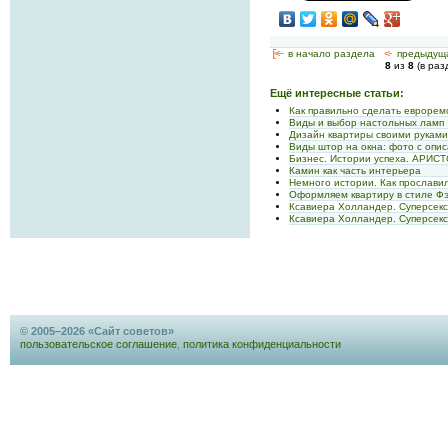
[<—
в начало раздела
<-
предыдущ
8
из
8
(в ра
Ещё интересные статьи:
Как правильно сделать еврорем
Виды и выбор настольных ламп
Дизайн квартиры своими рукам
Виды штор на окна: фото с опис
Бизнес. Истории успеха. АРИ
Камин как часть интерьера
Немного истории. Как прослави
Оформляем квартиру в стиле Ф
Ксавиера Холландер. Суперсек
Ксавиера Холландер. Суперсек
© 2005–2026 «Сайт советов»
пользовательское соглашение
,
политика конфиденциальности