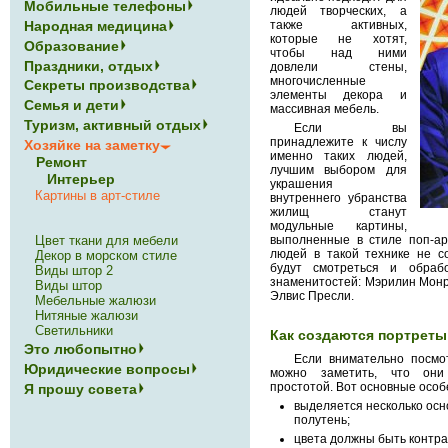
Мобильные телефоны
людей творческих, а
Народная медицина
также активных,
которые не хотят,
Образование
чтобы над ними
Праздники, отдых
довлели стены,
многочисленные
Секреты производства
элементы декора и
Семья и дети
массивная мебель.
Туризм, активный отдых
Если вы
принадлежите к числу
Хозяйке на заметку
именно таких людей,
Ремонт
лучшим выбором для
Интерьер
украшения
Картины в арт-стиле
внутреннего убранства
жилищ станут
модульные картины,
Цвет ткани для мебели
выполненные в стиле поп-а
людей в такой технике не с
Декор в морском стиле
будут смотреться и обра
Виды штор 2
знаменитостей: Мэрилин Монро
Виды штор
Элвис Пресли.
Мебельные жалюзи
Нитяные жалюзи
Светильники
Как создаются портреты
Это любопытно
Если внимательно посмо
Юридические вопросы
можно заметить, что они
простотой. Вот основные особ
Я прошу совета
выделяется несколько осно
полутень;
цвета должны быть контра