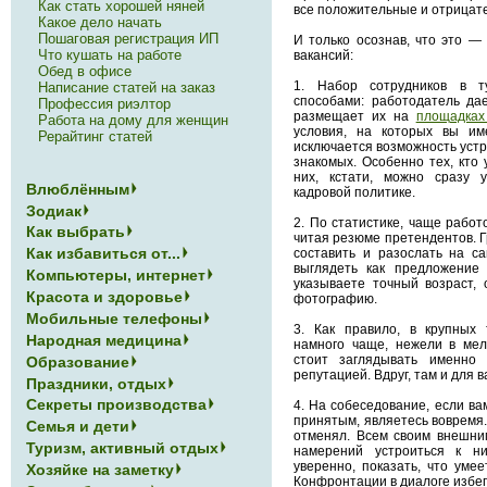
Как стать хорошей няней
все положительные и отрицат
Какое дело начать
Пошаговая регистрация ИП
И только осознав, что это —
Что кушать на работе
вакансий:
Обед в офисе
1. Набор сотрудников в т
Написание статей на заказ
способами: работодатель да
Профессия риэлтор
размещает их на
площадках
Работа на дому для женщин
условия, на которых вы и
Рерайтинг статей
исключается возможность устр
знакомых. Особенно тех, кто 
них, кстати, можно сразу 
Влюблённым
кадровой политике.
Зодиак
2. По статистике, чаще работ
Как выбрать
читая резюме претендентов. 
Как избавиться от...
составить и разослать на с
выглядеть как предложение
Компьютеры, интернет
указываете точный возраст, 
Красота и здоровье
фотографию.
Мобильные телефоны
3. Как правило, в крупных
Народная медицина
намного чаще, нежели в мел
стоит заглядывать именно
Образование
репутацией. Вдруг, там и для 
Праздники, отдых
Секреты производства
4. На собеседование, если ва
принятым, являетесь вовремя.
Семья и дети
отменял. Всем своим внешни
Туризм, активный отдых
намерений устроиться к н
уверенно, показать, что умее
Хозяйке на заметку
Конфронтации в диалоге избег