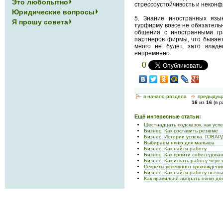
Это любопытно
стрессоустойчивость и неконф
Юридические вопросы
5. Знание иностранных язы
Я прошу совета
турфирму вовсе не обязательн
общения с иностранными гр
партнеров фирмы, что бывает
много не будет, зато влад
непременно.
0
[<—
в начало раздела
<-
предыдущ
16
из
16
(в 
Ещё интересные статьи:
Шестнадцать подсказок, как ус
Бизнес. Как составить резюме
Бизнес. Истории успеха. ГОВА
Выбираем няню для малыша
Бизнес. Как найти работу
Бизнес. Как пройти собеседова
Бизнес. Как искать работу через
Секреты успешного прохождени
Бизнес. Как найти работу осен
Как правильно выбрать няню дл