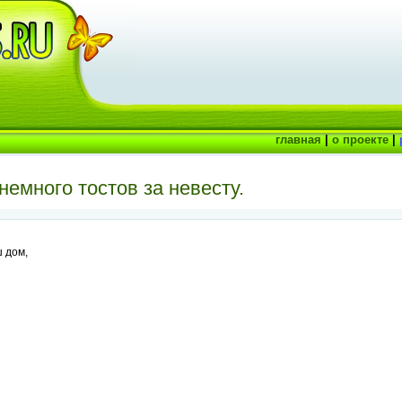
главная
|
о проекте
|
немного тостов за невесту.
ш дом,