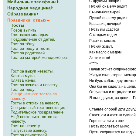
С другими говорит.
Мобильные телефоны
Пускай она ему родит
Народная медицина
Сынов-богатырей,
Образование
Пускай она ему родит
Праздники, отдых
Красавиц-дочерей.
Тосты
Пусть им удастся
Повод выпить
Тост-наказ молодым.
С каждым годом
Поздравление от детей.
Растить семью.
Тост за тёщу.
Пускай живут,
Тост за тёщу и тестя.
Как масло с мёдом!
Тост за родителей.
Тост за матерей молодожёнов.
За то и пью!
<***>
Начав отсчёт супружеского
Тост за выкуп невесты.
Живую связь терпением кр
Клятва мужа.
Клятва жены.
Не будь собака другом чел
Тост за жениха и невесту.
Она бы не сидела на цепи.
Тост за тёщу.
От счастья и от радости н
И ещё немного тостов за
Я пью, друзья, за цепи… Г
невесту.
Тосты в стихах за невесту.
Специальный тост непьющих.
Станьте опорой друг другу,
Родительское поздравление.
Счастьем и частью единой
Ещё несколько тостов за
Горе печали и вьюги
невесту.
Тост на невесту.
Пусть пролетают мимо.
Напутствие жениху.
Пусть сохранится на годы
Тост за свидетелей.