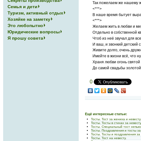
Секреты производства
Так пожелаем же нашему ж
Семья и дети
<***>
Туризм, активный отдых
В наше время бытует выраж
Хозяйке на заметку
<***>
Это любопытно
Желаем жить в любви и ми
Юридические вопросы
Отдельно в собственной к
Я прошу совета
Чтоб из неё звучал для вс
И ваш, и звонкий детский с
Живите долго, очень дружн
Имейте в жизни всё, что н
Храня любви огонь святой
До самой свадьбы золотой
0
Ещё интересные статьи:
Тосты. Тост за жениха и невесту
Тосты. Тосты в стихах за невесту
Тосты. Специальный тост непью
Тосты. Поздравления и тосты з
Тосты. Тосты и поздравления за
Тосты. Тост на невесту.