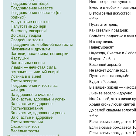
Нежное крепкое чувство,
Поздравление тёще.
Вместе в любви и невзгода
Поздравление невесте
Поздравление невестке (от
В этом семьи искусство!
родных)
<***>
Напутствие невестке
Пусть этот день,
Напутствие дочери
Как светлый праздник,
Во славу свекрови!
Во славу тёщам
Вольётся радостью в ваш 
Свадебные тосты
И вашу жизнь
Праздничные и юбилейные тосты
Навек украсят
Мужчинам и друзьям
Надежда, Счастье и Любов
Загадки, пословицы, поговорки
Частушки
И пусть Любовь
Застольные песни
Весенней зорькой
Изыди — нечистая сила,
Не гаснет долгие года,
останься — чистый спирт!
Пусть лишь на свадьбе
Истина в в вине!
Тосты-ассорти
Будет «Горько»,
Поздравления и тосты за
В в вашей жизни — никогда
женщин
Живите весело и дружно,
За здоровье и счастье
За счастье, здоровье и успех
Имейте всё, что в жизни н
За счастье и здоровье
Храня огонь любви святой
Тосты-пожелания
До самой свадьбы золотой
За счастье, здоровье и успех
<***>
За счастье и здоровье
Тосты-пожелания
Если в семье рождается 10
Сказочный тост
Если в семье рождается 10
Весёлые тосты
Если в семье рождается 10