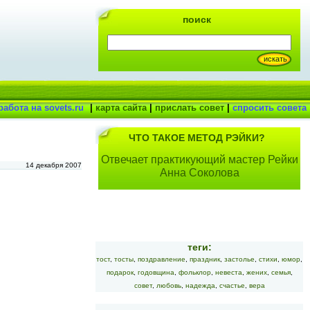
поиск
работа на sovets.ru
|
карта сайта
|
прислать совет
|
спросить совета
ЧТО ТАКОЕ МЕТОД РЭЙКИ?
Отвечает практикующий мастер Рейки
14 декабря 2007
Анна Соколова
теги:
тост
,
тосты
,
поздравление
,
праздник
,
застолье
,
стихи
,
юмор
,
подарок
,
годовщина
,
фольклор
,
невеста
,
жених
,
семья
,
совет
,
любовь
,
надежда
,
счастье
,
вера