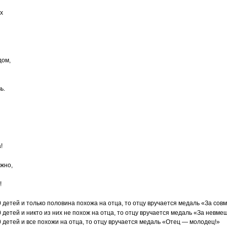
х
дом,
ь.
!
ужно,
!
 детей и только половина похожа на отца, то отцу вручается медаль «За сов
 детей и никто из них не похож на отца, то отцу вручается медаль «За невме
 детей и все похожи на отца, то отцу вручается медаль «Отец — молодец!»