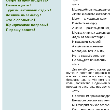
Секреты производства
Ура!
<***>
Семья и дети
Молодожёнов поздравляе
Туризм, активный отдых
Любви и счастья им желае
Хозяйке на заметку
Мужу — слушаться жену
Это любопытно
И любить её одну.
Юридические вопросы
А жене — рожать детишек,
Я прошу совета
Милых, славных шалунише
Ждём от вас богатырей
И красавиц-дочерей.
А ещё мы вам желаем
Молодыми вечно быть,
Но на свадьбу золотую
Не забудьте пригласить.
<***>
Два голубя долго искали д
шутка. И долго шёл одиноко го
всё же склонилось к ним с 
божество: два голубя нежно в
колец торжество. Поднимем ж
никогда не расставались друг 
<***>
С законным браком поздр
Большого счастья вам жел
Мы говорим сейчас всерьё
Пусть миллионы алых роз