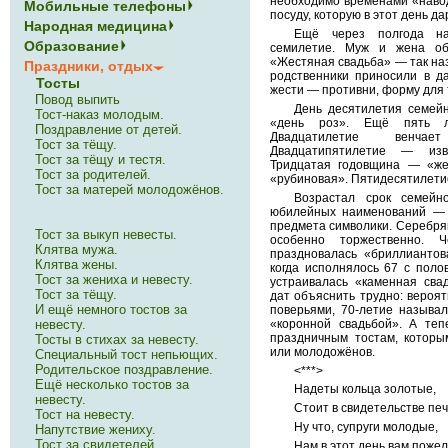
необходимо временами «навод
Мобильные телефоны
посуду, которую в этот день да
Народная медицина
Ещё через полгода н
Образование
семилетие. Муж и жена об
«Жестяная свадьба» — так наз
Праздники, отдых
родственники приносили в д
Тосты
жести — противни, форму для 
Повод выпить
День десятилетия семей
Тост-наказ молодым.
«день роз». Ещё пять л
Поздравление от детей.
Двадцатилетие венчае
Тост за тёщу.
Двадцатипятилетие — изв
Тост за тёщу и тестя.
Тридцатая годовщина — «же
Тост за родителей.
«рубиновая». Пятидесятилети
Тост за матерей молодожёнов.
Возрастал срок семейно
юбилейных наименований — 
предмета символики. Серебря
Тост за выкуп невесты.
особенно торжественно.
Клятва мужа.
праздновалась «бриллиантов
Клятва жены.
когда исполнялось 67 с поло
Тост за жениха и невесту.
устраивалась «каменная сва
Тост за тёщу.
дат объяснить трудно: вероят
И ещё немного тостов за
поверьями, 70-летие называл
невесту.
«коронной свадьбой». А теп
праздничным тостам, которы
Тосты в стихах за невесту.
или молодожёнов.
Специальный тост непьющих.
Родительское поздравление.
<***>
Ещё несколько тостов за
Надеты кольца золотые,
невесту.
Стоит в свидетельстве пе
Тост на невесту.
Ну что, супруги молодые,
Напутствие жениху.
Тост за свидетелей.
Нам в этот день вам поже