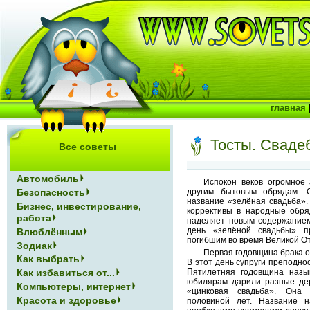
главная
Тосты. Сваде
Все советы
Автомобиль
Испокон веков огромное
другим бытовым обрядам. 
Безопасность
название «зелёная свадьба».
Бизнес, инвестирование,
коррективы в народные обря
работа
наделяет новым содержанием
день «зелёной свадьбы» п
Влюблённым
погибшим во время Великой О
Зодиак
Первая годовщина брака о
Как выбрать
В этот день супруги преподнос
Как избавиться от...
Пятилетняя годовщина назы
юбилярам дарили разные де
Компьютеры, интернет
«цинковая свадьба». Она
Красота и здоровье
половиной лет. Название 