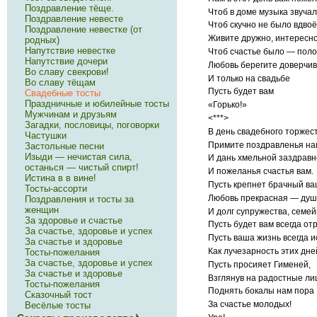
Поздравление тёще.
Чтоб в доме музыка звучал
Поздравление невесте
Чтоб скучно не было вдвоё
Поздравление невестке (от
Живите дружно, интересно
родных)
Напутствие невестке
Чтоб счастье было — поло
Напутствие дочери
Любовь берегите доверчиво
Во славу свекрови!
И только на свадьбе
Во славу тёщам
Пусть будет вам
Свадебные тосты
Праздничные и юбилейные тосты
«Горько!»
Мужчинам и друзьям
<***>
Загадки, пословицы, поговорки
В день свадебного торжес
Частушки
Примите поздравленья н
Застольные песни
Изыди — нечистая сила,
И дань хмельной заздравн
останься — чистый спирт!
И пожеланья счастья вам.
Истина в в вине!
Пусть крепнет брачный ва
Тосты-ассорти
Любовь прекрасная — душ
Поздравления и тосты за
женщин
И долг супружества, семей
За здоровье и счастье
Пусть будет вам всегда от
За счастье, здоровье и успех
Пусть ваша жизнь всегда и
За счастье и здоровье
Как лучезарность этих дне
Тосты-пожелания
За счастье, здоровье и успех
Пусть просияет Гименей,
За счастье и здоровье
Взглянув на радостные ли
Тосты-пожелания
Поднять бокалы нам пора
Сказочный тост
За счастье молодых!
Весёлые тосты