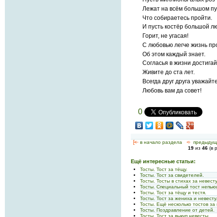
Лежат на всём большом пу
Что собираетесь пройти.
И пусть костёр большой л
Горит, не угасая!
С любовью легче жизнь пр
Об этом каждый знает.
Согласья в жизни достигай
Живите до ста лет.
Всегда друг друга уважайте
Любовь вам да совет!
0
[<—
в начало раздела
<-
предыдущ
19
из
46
(в 
Ещё интересные статьи:
Тосты. Тост за тёщу.
Тосты. Тост за свидетелей.
Тосты. Тосты в стихах за невесту
Тосты. Специальный тост непью
Тосты. Тост за тёщу и тестя.
Тосты. Тост за жениха и невесту
Тосты. Ещё несколько тостов за 
Тосты. Поздравление от детей.
Тосты. Тост за выкуп невесты.