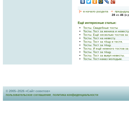
[<—
в начало раздела
<-
предыдущ
28
из
46
(в 
Ещё интересные статьи:
Тосты. Свадебные тосты
Тосты. Тост за жениха и невесту
Тосты. Ещё несколько тостов за 
Тосты. Тост на невесту.
Тосты. Тост за тёщу и тестя.
Тосты. Тост за тёщу.
Тосты. И ещё немного тостов за
Тосты. Тост за тёщу.
Тосты. Тост за выкуп невесты.
Тосты. Тост-наказ молодым.
© 2005–2026 «Сайт советов»
пользовательское соглашение
,
политика конфиденциальности