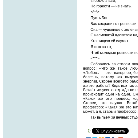
«Горько!» вам,
Но горести — не знать.
<***>
Пусть Бог
Вас сохранит от ревности:
Она — чудовище с зелёны
С насмешкой ядовитою над
Кто пищею ей служит…
Я пью за то,
Чтоб молодые ревности не
<***>
Собрались за столом поч
вопрос: «Что же такое люб
«Любовь — это, наверное, бол
болезнь, потому как выдел
энергии. Скорее всегоэто рабо
же это работа? Ведь все так с
Встаёт искусствовед: «Да нет 
происходит один на один. Ско
«Какой же это процесс, ко
Скорее, это наука». Встаё
профессор: «Какая же это нау
может, а я, старый профессор, 
Так выпьем за вечных студ
0