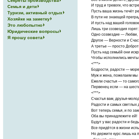
Секреты производства
И труд и тревоги, что встр
Семья и дети
Пусть ваша жизнь течёт р
Туризм, активный отдых
В пути не знающей прегра
Хозяйке на заметку
И пусть над вашей голово
Это любопытно
Лишь три созвездия горят:
Юридические вопросы
Одно созвездие — Любви,
Я прошу совета
Другое — Верности и Счас
А третье — просто Доброт
Пусть над семьёй они искр
Чтобы исполнились мечты
<***>
Бодрости, радости — море
Муж и жена, пожелаем мы 
Ежели счастья — то самог
Первенец если — на шесть
<***>
Счастья вам, друзья-моло
Радости и самых светлых 
Вот теперь семья, и по за
Оба вы принадлежите ей!
Будут у вас радости и беды
Все придётся в жизни ис
Но держите курс лишь на 