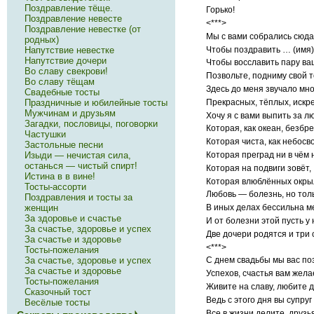
Поздравление тёще.
Горько!
Поздравление невесте
<***>
Поздравление невестке (от
Мы с вами собрались сюда,
родных)
Напутствие невестке
Чтобы поздравить … (имя) 
Напутствие дочери
Чтобы восславить пару ва
Во славу свекрови!
Позвольте, подниму свой то
Во славу тёщам
Здесь до меня звучало мно
Свадебные тосты
Праздничные и юбилейные тосты
Прекрасных, тёплых, искр
Мужчинам и друзьям
Хочу я с вами выпить за л
Загадки, пословицы, поговорки
Которая, как океан, безбр
Частушки
Которая чиста, как небосв
Застольные песни
Изыди — нечистая сила,
Которая преград ни в чём 
останься — чистый спирт!
Которая на подвиги зовёт,
Истина в в вине!
Которая влюблённых окры
Тосты-ассорти
Любовь — болезнь, но толь
Поздравления и тосты за
женщин
В иных делах бессильна м
За здоровье и счастье
И от болезни этой пусть у 
За счастье, здоровье и успех
Две дочери родятся и три 
За счастье и здоровье
<***>
Тосты-пожелания
За счастье, здоровье и успех
С днем свадьбы мы вас по
За счастье и здоровье
Успехов, счастья вам жела
Тосты-пожелания
Живите на славу, любите д
Сказочный тост
Ведь с этого дня вы супруг 
Весёлые тосты
Все в жизни делите, друзь