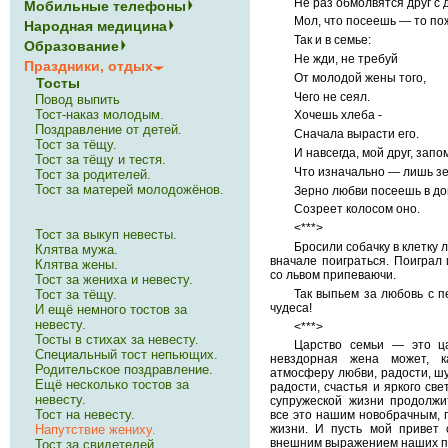
Не раз обмолвятся друг с 
Мобильные телефоны
Мол, что посеешь — то по
Народная медицина
Так и в семье:
Образование
Не жди, не требуй
Праздники, отдых
От молодой жены того,
Тосты
Чего не сеял.
Повод выпить
Тост-наказ молодым.
Хочешь хлеба -
Поздравление от детей.
Сначала вырасти его.
Тост за тёщу.
И навсегда, мой друг, запо
Тост за тёщу и тестя.
Что изначально — лишь зе
Тост за родителей.
Тост за матерей молодожёнов.
Зерно любви посеешь в до
Созреет колосом оно.
<***>
Тост за выкуп невесты.
Бросили собачку в клетку 
Клятва мужа.
вначале поиграться. Поиграл 
Клятва жены.
со львом припеваючи.
Тост за жениха и невесту.
Тост за тёщу.
Так выпьем за любовь с п
чудеса!
И ещё немного тостов за
невесту.
<***>
Тосты в стихах за невесту.
Царство семьи — это ца
Специальный тост непьющих.
невздорная жена может, 
Родительское поздравление.
атмосферу любви, радости, шу
Ещё несколько тостов за
радости, счастья и яркого св
невесту.
супружеской жизни продолжи
Тост на невесту.
все это нашим новобрачным, 
Напутствие жениху.
жизни. И пусть мой привет 
внешним выражением наших п
Тост за свидетелей.