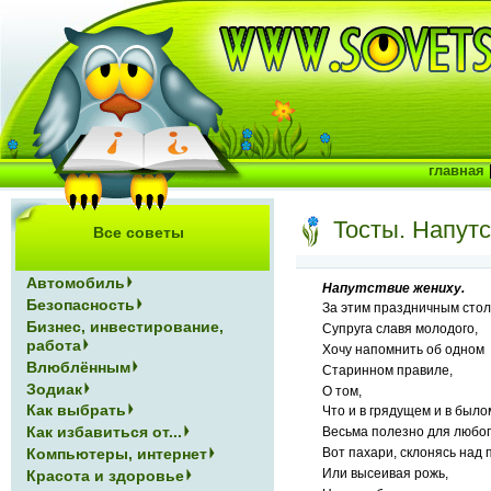
главная
Тосты. Напутс
Все советы
Автомобиль
Напутствие жениху.
Безопасность
За этим праздничным стол
Бизнес, инвестирование,
Супруга славя молодого,
работа
Хочу напомнить об одном
Влюблённым
Старинном правиле,
Зодиак
О том,
Как выбрать
Что и в грядущем и в было
Как избавиться от...
Весьма полезно для любог
Вот пахари, склонясь над 
Компьютеры, интернет
Или высеивая рожь,
Красота и здоровье