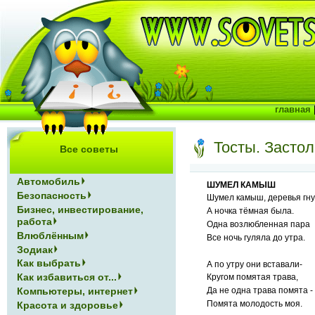
главная
Тосты. Засто
Все советы
Автомобиль
ШУМЕЛ КАМЫШ
Безопасность
Шумел камыш, деревья гну
Бизнес, инвестирование,
А ночка тёмная была.
работа
Одна возлюбленная пара
Влюблённым
Все ночь гуляла до утра.
Зодиак
Как выбрать
А по утру они вставали-
Как избавиться от...
Кругом помятая трава,
Компьютеры, интернет
Да не одна трава помята -
Помята молодость моя.
Красота и здоровье