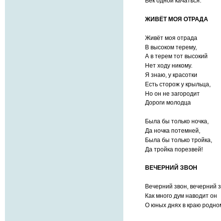
Век одной качаться.
ЖИВЁТ МОЯ ОТРАДА
Живёт моя отрада
В высоком терему,
А в терем тот высокий
Нет ходу никому.
Я знаю, у красотки
Есть сторож у крыльца,
Но он не загородит
Дороги молодца
Была бы только ночка,
Да ночка потемней,
Была бы только тройка,
Да тройка порезвей!
ВЕЧЕРНИЙ ЗВОН
Вечерний звон, вечерний з
Как много дум наводит он
О юных днях в краю родно