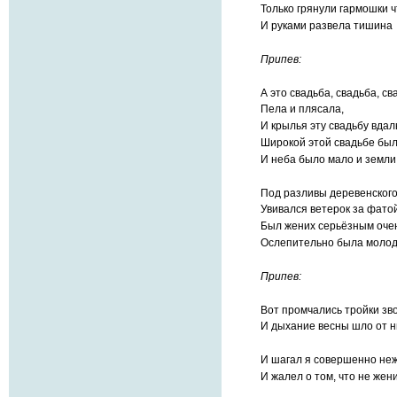
Только грянули гармошки ч
И руками развела тишина
Припев:
А это свадьба, свадьба, св
Пела и плясала,
И крылья эту свадьбу вдал
Широкой этой свадьбе был
И неба было мало и земли
Под разливы деревенского
Увивался ветерок за фатой
Был жених серьёзным очен
Ослепительно была молод
Припев:
Вот промчались тройки зво
И дыхание весны шло от н
И шагал я совершенно не
И жалел о том, что не жени