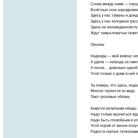
Снова между нами — горо
Взлётные огни аэродромов
Здесь у нас туманы и дожд
Здесь у нас холодные рас
Здесь на неизведанном пу
Ждут замысловатые сюж
Припев:
Надежда — мой компас зе
А удача — награда за смел
А песни… довольно одной
Чтоб только о доме в ней 
Ты поверь, что здесь, изда
Многое теряется из виду.
Тают грозовые облака,
Кажутся нелепыми обиды.
Надо только выучиться жд
Надо быть спокойным и у
Чтоб порой от жизни полу
Радости скупые телегра