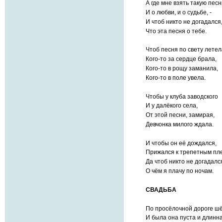
А где мне взять такую песн
И о любви, и о судьбе, -
И чтоб никто не догадался
Что эта песня о тебе.
Чтоб песня по свету летел
Кого-то за сердце брала,
Кого-то в рощу заманила,
Кого-то в поле увела.
Чтобы у клуба заводского
И у далёкого села,
От этой песни, замирая,
Девчонка милого ждала.
И чтобы он её дождался,
Прижался к трепетным пл
Да чтоб никто не догадалс
О чём я плачу по ночам.
СВАДЬБА
По просёлочной дороге шё
И была она пуста и длинна