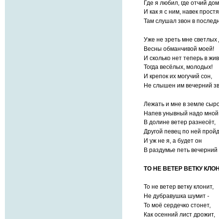
Где я любил, где отчий дом
И как я с ним, навек простя
Там слушал звон в последн
Уже не зреть мне светлых
Весны обманчивой моей!
И сколько нет теперь в жи
Тогда весёлых, молодых!
И крепок их могучий сон,
Не слышен им вечерний з
Лежать и мне в земле сыро
Напев унывный надо мной
В долине ветер разнесёт,
Другой певец по ней пройд
И уж не я, а будет он
В раздумье петь вечерний 
ТО НЕ ВЕТЕР ВЕТКУ КЛО
То не ветер ветку клонит,
Не дубравушка шумит -
То моё сердечко стонет,
Как осенний лист дрожит,