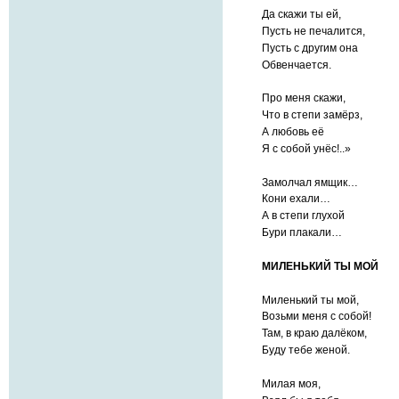
Да скажи ты ей,
Пусть не печалится,
Пусть с другим она
Обвенчается.
Про меня скажи,
Что в степи замёрз,
А любовь её
Я с собой унёс!..»
Замолчал ямщик…
Кони ехали…
А в степи глухой
Бури плакали…
МИЛЕНЬКИЙ ТЫ МОЙ
Миленький ты мой,
Возьми меня с собой!
Там, в краю далёком,
Буду тебе женой.
Милая моя,