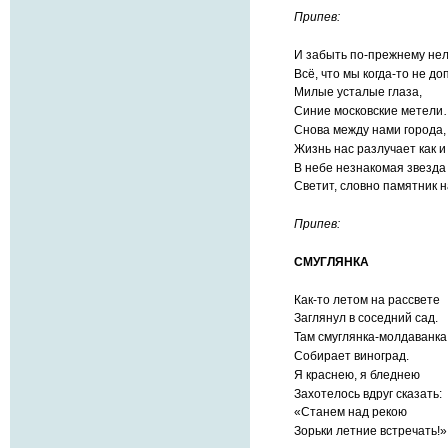
Припев:
И забыть по-прежнему не
Всё, что мы когда-то не до
Милые усталые глаза,
Синие московские метел
Снова между нами города,
Жизнь нас разлучает как и
В небе незнакомая звезда
Светит, словно памятник 
Припев:
СМУГЛЯНКА
Как-то летом на рассвете
Заглянул в соседний сад.
Там смуглянка-молдаванка
Собирает виноград.
Я краснею, я бледнею
Захотелось вдруг сказать:
«Станем над рекою
Зорьки летние встречать!»