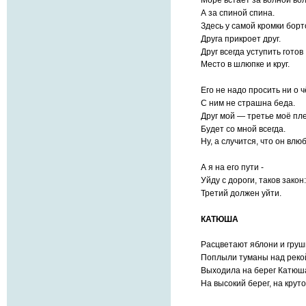
Море встаёт за волной вол
А за спиной спина.
Здесь у самой кромки борт
Друга прикроет друг.
Друг всегда уступить готов
Место в шлюпке и круг.
Его не надо просить ни о ч
С ним не страшна беда.
Друг мой — третье моё пле
Будет со мной всегда.
Ну, а случится, что он влю
А я на его пути -
Уйду с дороги, таков закон:
Третий должен уйти.
КАТЮША
Расцветают яблони и груш
Поплыли туманы над реко
Выходила на берег Катюш
На высокий берег, на круто