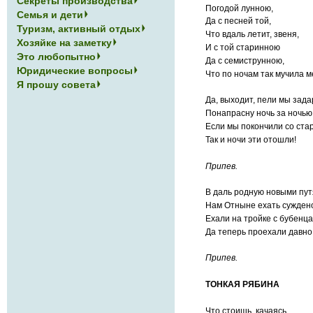
Секреты производства
Погодой лунною,
Семья и дети
Да с песней той,
Туризм, активный отдых
Что вдаль летит, звеня,
Хозяйке на заметку
И с той старинною
Это любопытно
Да с семиструнною,
Юридические вопросы
Что по ночам так мучила 
Я прошу совета
Да, выходит, пели мы зада
Понапрасну ночь за ночью
Если мы покончили со ста
Так и ночи эти отошли!
Припев.
В даль родную новыми пу
Нам Отныне ехать сужден
Ехали на тройке с бубенца
Да теперь проехали давно
Припев.
ТОНКАЯ РЯБИНА
Что стоишь, качаясь,