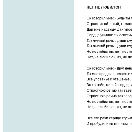
НЕТ, НЕ ЛЮБИЛ ОН
Он говорил мне: «Будь ты 
Страстью объятый, томл
Дай мне надежду, дай упо
Сердце унылое ты освети»
Так лживой речью души см
Так лживой речью души см
Но не любил он, нет, не лю
Нет, не любил он, ах, не л
Он говорил мне: «Друг нен
Ты мне продлишь счастье
Все упованье и утешенье,
Все в тебе, милой, сердце
Страстною речью так заве
Страстною речью так заве
Но не любил он, нет, не лю
Нет, не любил он, ах, не л
Все эти речи сердце сгуби
И пробудили во мне сомне