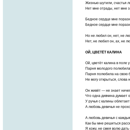
Жизнью шутили, счастья 
Нет мне отрады, нет мне з
Бедное сердце мне порази
Бедное сердце мне порази
Но не любил он, нет, не лю
Нет, не любил он, ах, не л
ОЙ, ЦВЕТЁТ КАЛИНА
Ой, цветёт калина в поле у
Парня молодого полюбила
Парня полюбила на свою б
Не могу открыться, слова н
Он живёт — не знает ничег
Что одна дивчина думает о
У ручья с калины облетает
А любовь девичья не прохо
А любовь девичья с кажды
Как бы мне решиться расск
Я хожу, не смея волю дать