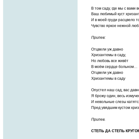
В том саду, где мы с вами 
Ваш любимый куст хризан
И в моей груди расцвело т
Чувство яркое нежной люб
Припев:
Отцвели уж давно
Хризантемы в саду,
Но любовь все живёт
В моём сердце больном…
Отцвели уж давно
Хризантемы в саду
Опустел наш сад, вас давн
Я брожу один, весь измуч
И невольные слезы катятс
Пред увядшим кустом хр
Припев.
СТЕПЬ ДА СТЕПЬ КРУГО