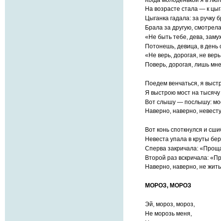
На возрасте стала — к цы
Цыганка гадала: за ручку б
Брала за другую, смотрела 
«Не быть тебе, дева, заму
Потонешь, девица, в день 
«Не верь, дорогая, не верь
Поверь, дорогая, лишь мне
Поедем венчаться, я выст
Я выстрою мост на тысячу 
Вот слышу — послышу: мост
Наверно, наверно, невесту
Вот конь споткнулся и сши
Невеста упала в круты бер
Сперва закричала: «Проща
Второй раз вскричала: «П
Наверно, наверно, не жить
МОРОЗ, МОРОЗ
Эй, мороз, мороз,
Не морозь меня,