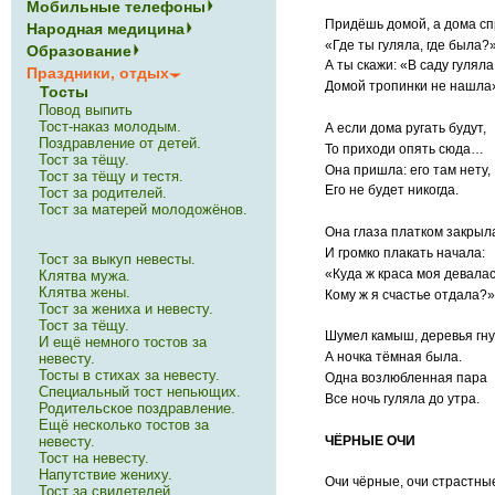
Мобильные телефоны
Придёшь домой, а дома сп
Народная медицина
«Где ты гуляла, где была?
Образование
А ты скажи: «В саду гуляла
Праздники, отдых
Домой тропинки не нашла
Тосты
Повод выпить
Тост-наказ молодым.
А если дома ругать будут,
Поздравление от детей.
То приходи опять сюда…
Тост за тёщу.
Она пришла: его там нету,
Тост за тёщу и тестя.
Его не будет никогда.
Тост за родителей.
Тост за матерей молодожёнов.
Она глаза платком закрыл
И громко плакать начала:
Тост за выкуп невесты.
«Куда ж краса моя девала
Клятва мужа.
Клятва жены.
Кому ж я счастье отдала?»
Тост за жениха и невесту.
Тост за тёщу.
Шумел камыш, деревья гну
И ещё немного тостов за
А ночка тёмная была.
невесту.
Тосты в стихах за невесту.
Одна возлюбленная пара
Специальный тост непьющих.
Все ночь гуляла до утра.
Родительское поздравление.
Ещё несколько тостов за
невесту.
ЧЁРНЫЕ ОЧИ
Тост на невесту.
Напутствие жениху.
Очи чёрные, очи страстны
Тост за свидетелей.