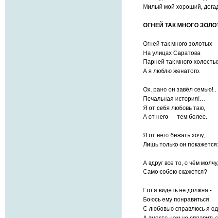
Милый мой хороший, догад
ОГНЕЙ ТАК МНОГО ЗОЛ
Огней так много золотых
На улицах Саратова
Парней так много холосты
А я люблю женатого.
Ох, рано он завёл семью!..
Печальная история!…
Я от себя любовь таю,
А от него — тем более.
Я от него бежать хочу,
Лишь только он покажется
А вдруг все то, о чём молчу
Само собою скажется?
Его я видеть не должна -
Боюсь ему понравиться.
С любовью справлюсь я од
А вместе нам не справитьс