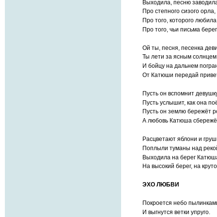
Выходила, песню заводил
Про степного сизого орла,
Про того, которого любила
Про того, чьи письма берег
Ой ты, песня, песенка дев
Ты лети за ясным солнцем
И бойцу на дальнем погра
От Катюши передай приве
Пусть он вспомнит девушк
Пусть услышит, как она поё
Пусть он землю бережёт р
А любовь Катюша сбережё
Расцветают яблони и груш
Поплыли туманы над реко
Выходила на берег Катюш
На высокий берег, на круто
ЭХО ЛЮБВИ
Покроется небо пылинками
И выгнутся ветки упруго.