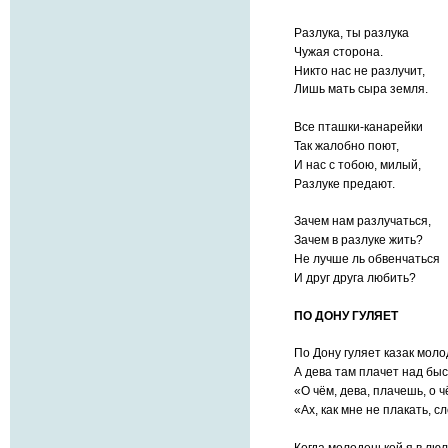
Разлука, ты разлука
Чужая сторона.
Никто нас не разлучит,
Лишь мать сыра земля.
Все пташки-канарейки
Так жалобно поют,
И нас с тобою, милый,
Разлуке предают.
Зачем нам разлучаться,
Зачем в разлуке жить?
Не лучше ль обвенчаться
И друг друга любить?
ПО ДОНУ ГУЛЯЕТ
По Дону гуляет казак моло
А дева там плачет над быс
«О чём, дева, плачешь, о 
«Ах, как мне не плакать, сл
Когда молоденькой я в люл