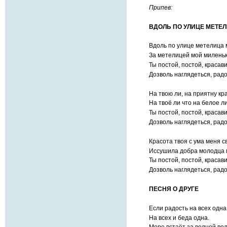
Припев:
ВДОЛЬ ПО УЛИЦЕ МЕТЕЛ
Вдоль по улице метелица 
За метелицей мой миленьк
Ты постой, постой, красав
Дозволь наглядеться, радо
На твою ли, на приятну кра
На твоё ли что на белое л
Ты постой, постой, красав
Дозволь наглядеться, радо
Красота твоя с ума меня с
Иссушила добра молодца 
Ты постой, постой, красав
Дозволь наглядеться, радо
ПЕСНЯ О ДРУГЕ
Если радость на всех одна
На всех и беда одна.