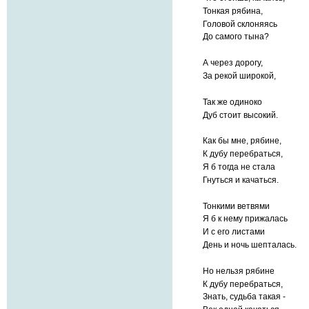
Тонкая рябина,
Головой склоняясь
До самого тына?
А через дорогу,
За рекой широкой,
Так же одиноко
Дуб стоит высокий.
Как бы мне, рябине,
К дубу перебраться,
Я б тогда не стала
Гнуться и качаться.
Тонкими ветвями
Я б к нему прижалась
И с его листами
День и ночь шепталась.
Но нельзя рябине
К дубу перебраться,
Знать, судьба такая -