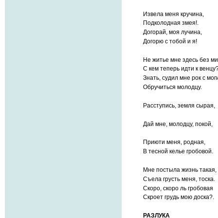
Извела меня кручина,
Подколодная змея!.
Догорай, моя лучина,
Догорю с тобой и я!
Не житье мне здесь без ми
С кем теперь идти к венцу
Знать, судил мне рок с мо
Обручиться молодцу.
Расступись, земля сырая,
Дай мне, молодцу, покой,
Приюти меня, родная,
В тесной келье гробовой.
Мне постыла жизнь такая,
Съела грусть меня, тоска.
Скоро, скоро ль гробовая
Скроет грудь мою доска?.
РАЗЛУКА