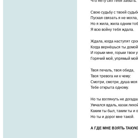
Что нету сил тебя забыть.
Свою судьбу с твоей судь
Пуская связать я не могла,
Но я жила, жила одним то
Я всю войну тебя ждала.
Ждала, когда наступят сро
Когда вернёшься ты домо
И горьки мне, горьки твои 
Горячий мой, упрямый мо
Твоя печаль, твоя обида,
Твоя тревога ни к чему:
Смотри, смотри, душа моя
Тебе открыта одному.
Но ты взглянуть не догада
Умчался вдаль, казак лихо
Каким ты был, таким ты и 
Но ты и дорог мне такой.
А ГДЕ МНЕ ВЗЯТЬ ТАКУ