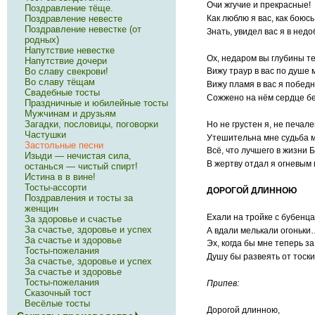
Очи жгучие и прекрасные!
Поздравление тёще.
Поздравление невесте
Как люблю я вас, как боюсь 
Поздравление невестке (от
Знать, увидел вас я в недо
родных)
Напутствие невестке
Ох, недаром вы глубины т
Напутствие дочери
Во славу свекрови!
Вижу траур в вас по душе 
Во славу тёщам
Вижу пламя в вас я победн
Свадебные тосты
Сожжено на нём сердце б
Праздничные и юбилейные тосты
Мужчинам и друзьям
Загадки, пословицы, поговорки
Но не грустен я, не печале
Частушки
Утешительна мне судьба м
Застольные песни
Всё, что лучшего в жизни Б
Изыди — нечистая сила,
В жертву отдал я огневым 
останься — чистый спирт!
Истина в в вине!
Тосты-ассорти
ДОРОГОЙ ДЛИННОЮ
Поздравления и тосты за
женщин
Ехали на тройке с бубенца
За здоровье и счастье
За счастье, здоровье и успех
А вдали мелькали огоньки
За счастье и здоровье
Эх, когда бы мне теперь з
Тосты-пожелания
Душу бы развеять от тоски
За счастье, здоровье и успех
За счастье и здоровье
Тосты-пожелания
Припев:
Сказочный тост
Весёлые тосты
Дорогой длинною,