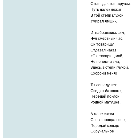
Степь да степь кругом,
Путь далёк лежит.
В той степи глухой
Умирал ямщик.
И, набравшись сил,
Чуя смертный час,
Он товарищу
Отдавал наказ:
«Ты, товарищ мой,
Не попомни зла,
Здесь, в степи глухой,
Схорони меня!
Ты лошадушек
Сведи к батюшке,
Передай поклон
Родной матушке.
А жене скажи
Слово прощальное,
Передай кольцо
Обручальное