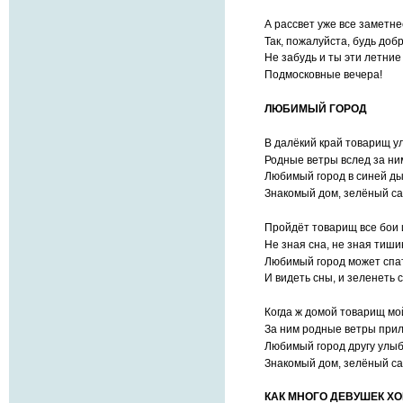
А рассвет уже все заметн
Так, пожалуйста, будь добр
Не забудь и ты эти летние
Подмосковные вечера!
ЛЮБИМЫЙ ГОРОД
В далёкий край товарищ у
Родные ветры вслед за ним
Любимый город в синей ды
Знакомый дом, зелёный са
Пройдёт товарищ все бои 
Не зная сна, не зная тиши
Любимый город может спа
И видеть сны, и зеленеть 
Когда ж домой товарищ мо
За ним родные ветры прил
Любимый город другу улыб
Знакомый дом, зелёный са
КАК МНОГО ДЕВУШЕК Х