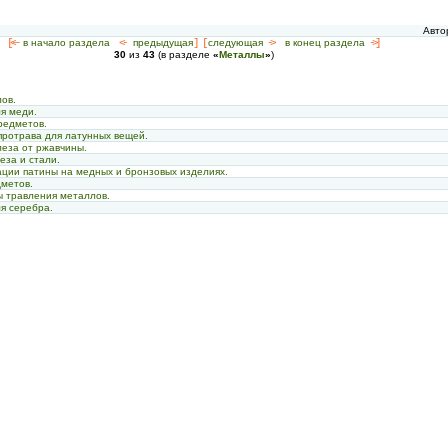
Авто
[<—
в начало раздела
<-
предыдущая
] [
следующая
->
в конец раздела
->]
30
из
43
(в разделе
«
Металлы
»
)
ов.
ля меди.
редметов.
протрава для латунных вещей.
еза от ржавчины.
еза и стали.
ации патины на медных и бронзовых изделиях.
дметов.
ы травления металлов.
ля серебра.