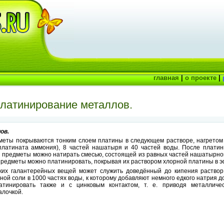
главная
|
о проекте
|
Платинирование металлов.
ов.
еты покрываются тонким слоем платины в следующем растворе, нагретом 
латината аммония), 8 частей нашатыря и 40 частей воды. После плати
ли предметы можно натирать смесью, состоящей из равных частей нашатырно
предметы можно платинировать, покрывая их раствором хлорной платины в э
ких галантерейных вещей может служить доведённый до кипения раствор
ной соли в 1000 частях воды, к которому добавляют немного едкого натрия 
тинировать также и с цинковым контактом, т. е. приводя металличес
алочкой.