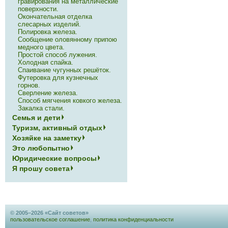
гравирования на металлические
поверхности.
Окончательная отделка
слесарных изделий.
Полировка железа.
Сообщение оловянному припою
медного цвета.
Простой способ лужения.
Холодная спайка.
Спаивание чугунных решёток.
Футеровка для кузнечных
горнов.
Сверление железа.
Способ мягчения ковкого железа.
Закалка стали.
Семья и дети
Туризм, активный отдых
Хозяйке на заметку
Это любопытно
Юридические вопросы
Я прошу совета
© 2005–2026 «Сайт советов»
пользовательское соглашение
,
политика конфиденциальности