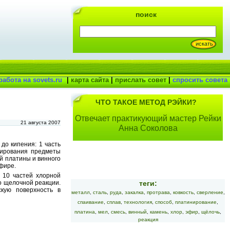
поиск
работа на sovets.ru
|
карта сайта
|
прислать совет
|
спросить совета
ЧТО ТАКОЕ МЕТОД РЭЙКИ?
Отвечает практикующий мастер Рейки
21 августа 2007
Анна Соколова
до кипения: 1 часть
нирования предметы
й платины и винного
фире.
 10 частей хлорной
теги:
до щелочной реакции.
кую поверхность в
металл
,
сталь
,
руда
,
закалка
,
протрава
,
ковкость
,
сверление
,
спаивание
,
сплав
,
технология
,
способ
,
платинирование
,
платина
,
мел
,
смесь
,
винный
,
камень
,
хлор
,
эфир
,
щёлочь
,
реакция