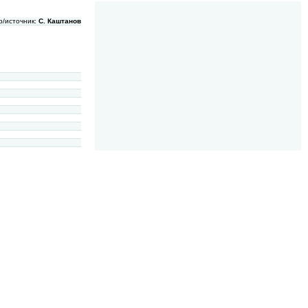
р/источник:
С. Каштанов