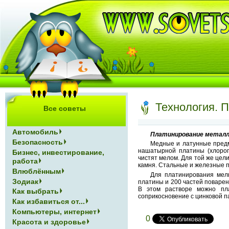
Технология. 
Все советы
Автомобиль
Платинирование металл
Безопасность
Медные и латунные предм
нашатырной платины (хлороп
Бизнес, инвестирование,
чистят мелом. Для той же це
работа
камня. Стальные и железные 
Влюблённым
Для платинирования мел
Зодиак
платины и 200 частей поварен
В этом растворе можно пла
Как выбрать
соприкосновение с цинковой п
Как избавиться от...
Компьютеры, интернет
0
Красота и здоровье