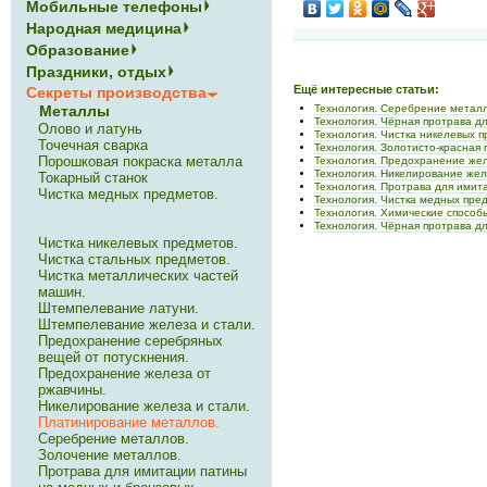
Мобильные телефоны
Народная медицина
Образование
Праздники, отдых
Ещё интересные статьи:
Секреты производства
Технология. Серебрение металл
Металлы
Технология. Чёрная протрава д
Олово и латунь
Технология. Чистка никелевых п
Точечная сварка
Технология. Золотисто-красная 
Порошковая покраска металла
Технология. Предохранение жел
Технология. Никелирование жел
Токарный станок
Технология. Протрава для имит
Чистка медных предметов.
Технология. Чистка медных пре
Технология. Химические способ
Технология. Чёрная протрава д
Чистка никелевых предметов.
Чистка стальных предметов.
Чистка металлических частей
машин.
Штемпелевание латуни.
Штемпелевание железа и стали.
Предохранение серебряных
вещей от потускнения.
Предохранение железа от
ржавчины.
Никелирование железа и стали.
Платинирование металлов.
Серебрение металлов.
Золочение металлов.
Протрава для имитации патины