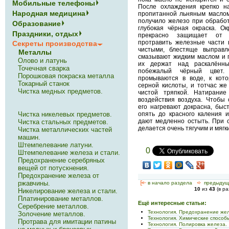
Мобильные телефоны
После охлаждения крепко на
Народная медицина
пропитанной льняным маслом
получило железо при обработ
Образование
глубокая чёрная окраска. О
Праздники, отдых
прекрасно защищает от 
протравить железные части 
Секреты производства
чистыми, блестяще выправ
Металлы
смазывают жидким маслом и 
Олово и латунь
их держат над раскалённы
Точечная сварка
побежалый чёрный цвет.
Порошковая покраска металла
промываются в воде, к кото
Токарный станок
серной кислоты, и тотчас же
Чистка медных предметов.
чистой тряпкой. Натирани
воздействия воздуха. Чтобы 
его нагревают докрасна, быс
Чистка никелевых предметов.
опять до красного каления и
дают медленно остыть. При 
Чистка стальных предметов.
делается очень тягучим и мягк
Чистка металлических частей
машин.
Штемпелевание латуни.
0
Штемпелевание железа и стали.
Предохранение серебряных
вещей от потускнения.
Предохранение железа от
ржавчины.
[<—
в начало раздела
<-
предыдущ
10
из
43
(в р
Никелирование железа и стали.
Платинирование металлов.
Ещё интересные статьи:
Серебрение металлов.
Технология. Предохранение жел
Золочение металлов.
Технология. Химические способ
Протрава для имитации патины
Технология. Полировка железа.