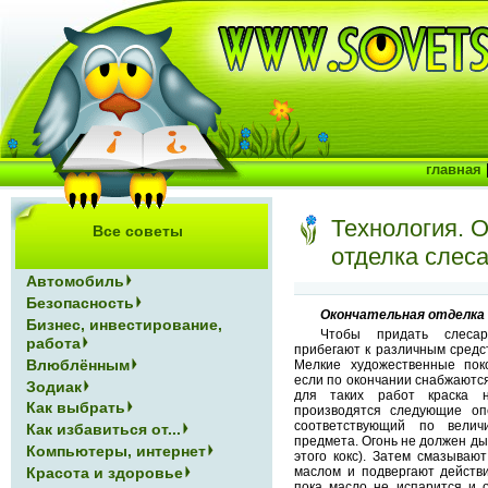
главная
Технология. 
Все советы
отделка слес
Автомобиль
Безопасность
Окончательная отделка 
Бизнес, инвестирование,
Чтобы придать слеса
работа
прибегают к различным средс
Влюблённым
Мелкие художественные пок
если по окончании снабжаются
Зодиак
для таких работ краска 
Как выбрать
производятся следующие опе
соответствующий по велич
Как избавиться от...
предмета. Огонь не должен ды
Компьютеры, интернет
этого кокс). Затем смазыва
Красота и здоровье
маслом и подвергают действи
пока масло не испарится и о