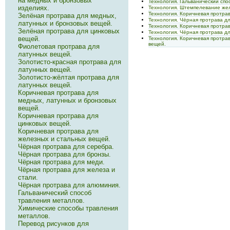
на медных и бронзовых
Технология. Гальванический спо
изделиях.
Технология. Штемпелевание жел
Технология. Коричневая протра
Зелёная протрава для медных,
Технология. Чёрная протрава д
латунных и бронзовых вещей.
Технология. Коричневая протра
Зелёная протрава для цинковых
Технология. Чёрная протрава дл
вещей.
Технология. Коричневая протра
вещей.
Фиолетовая протрава для
латунных вещей.
Золотисто-красная протрава для
латунных вещей.
Золотисто-жёлтая протрава для
латунных вещей.
Коричневая протрава для
медных, латунных и бронзовых
вещей.
Коричневая протрава для
цинковых вещей.
Коричневая протрава для
железных и стальных вещей.
Чёрная протрава для серебра.
Чёрная протрава для бронзы.
Чёрная протрава для меди.
Чёрная протрава для железа и
стали.
Чёрная протрава для алюминия.
Гальванический способ
травления металлов.
Химические способы травления
металлов.
Перевод рисунков для