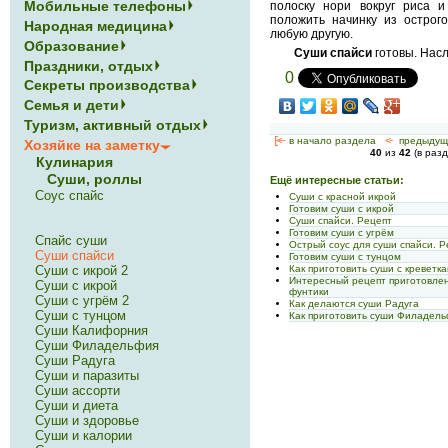
Мобильные телефоны
полоску нори вокруг риса и
положить начинку из острого
Народная медицина
любую другую.
Образование
Суши спайси
готовы. Нас
Праздники, отдых
0
Секреты производства
Семья и дети
Туризм, активный отдых
[<—
в начало раздела
<-
предыдущ
Хозяйке на заметку
40
из
42
(в раз
Кулинария
Суши, роллы
Ещё интересные статьи:
Соус спайс
Суши с красной икрой
Готовим суши с икрой
Суши спайси. Рецепт
Готовим суши с угрём
Спайс суши
Острый соус для суши спайси. Р
Суши спайси
Готовим суши с тунцом
Суши с икрой 2
Как приготовить суши с креветка
Интересный рецепт приготовлен
Суши с икрой
фунтики
Суши с угрём 2
Как делаются суши Радуга
Суши с тунцом
Как приготовить суши Филадел
Суши Калифорния
Суши Филадельфия
Суши Радуга
Суши и паразиты
Суши ассорти
Суши и диета
Суши и здоровье
Суши и калории