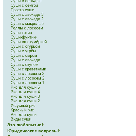
Суши с сельдью
Суши с сёмгой
Просто суши
Суши с авокадо 3
Суши с авокадо 2
Суши с макрелью
Роллы с лососем
Суши токио
Суши-фунтики
Суши со скумбрией
Суши с огурцом
Суши с угрём
Суши с сыром
Суши с авокадо
Суши с окунем
Суши с креветками
Суши с лососем 3
Суши с лососем 2
Суши с лососем 1
Рис для суши 5
Рис для суши 4
Рис для суши 3
Рис для суши 2
Уксусный рис
Красный рис
Рис для суши
Виды суши
Это любопытно
Юридические вопросы