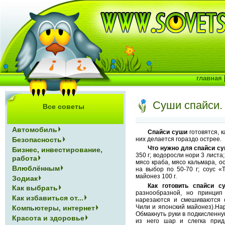
главная
Суши спайси.
Все советы
Автомобиль
Спайси суши
готовятся, 
них делается гораздо острее.
Безопасность
Что нужно для спайси су
Бизнес, инвестирование,
350 г; водоросли нори 3 листа
работа
мясо краба, мясо кальмара, о
Влюблённым
на выбор по 50-70 г; соус «
майонез 100 г.
Зодиак
Как готовить спайси с
Как выбрать
разнообразной, но принци
Как избавиться от...
нарезаются и смешиваются с
Чили и японский майонез).Нар
Компьютеры, интернет
Обмакнуть руки в подкисленную
Красота и здоровье
из него шар и слегка прид