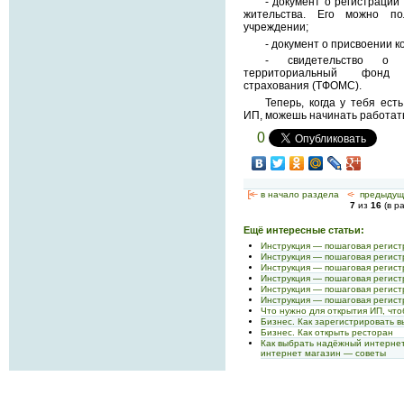
- документ о регистраци
жительства. Его можно по
учреждении;
- документ о присвоении к
- свидетельство о р
территориальный фонд о
страхования (ТФОМС).
Теперь, когда у тебя ес
ИП, можешь начинать работат
0
[<—
в начало раздела
<-
предыдущ
7
из
16
(в р
Ещё интересные статьи:
Инструкция — пошаговая регис
Инструкция — пошаговая регис
Инструкция — пошаговая регис
Инструкция — пошаговая регис
Инструкция — пошаговая регис
Инструкция — пошаговая регис
Что нужно для открытия ИП, что
Бизнес. Как зарегистрировать в
Бизнес. Как открыть ресторан
Как выбрать надёжный интернет
интернет магазин — советы