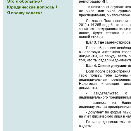
Это любопытно
регистрацию ИП;
Юридические вопросы
- в некоторых случаях нео
не было, или была судимос
Я прошу совета
преследования, об этом также
Согласно Постановлению
2011 г. N 285 подобные справ
заняться предпринимательско
иначе, будет связана с н
нашей страны.
Шаг 3. Где зарегистриров
После сбора всех необход
в налоговую инспекцию своег
документы, не забудь взять р
том, что ты отдал им докумен
Шаг 4. Список документо
Если после рассмотрения 
твою пользу, тебе должны 
индивидуальный предпринима
Налоговая инспекция до
документы:
- свидетельство о г
индивидуального предприним
- выписка из Единог
индивидуальных предпринима
- документ по форме №2-
на учет физического лица в на
Есть еще дополнительные 
выдать: