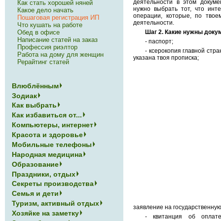
деятельности в этом докуме
Как стать хорошей няней
нужно выбрать тот, что инт
Какое дело начать
операции, которые, по твое
Пошаговая регистрация ИП
деятельности.
Что кушать на работе
Обед в офисе
Шаг 2. Какие нужны доку
Написание статей на заказ
- паспорт;
Профессия риэлтор
- ксерокопия главной стра
Работа на дому для женщин
указана твоя прописка;
Рерайтинг статей
Влюблённым
Зодиак
Как выбрать
Как избавиться от...
Компьютеры, интернет
Красота и здоровье
Мобильные телефоны
Народная медицина
Образование
Праздники, отдых
Секреты производства
Семья и дети
Туризм, активный отдых
заявление на государственну
Хозяйке на заметку
- квитанция об оплат