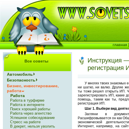
главная
Инструкция —
Все советы
регистрация 
Автомобиль
Безопасность
У многих твоих знакомых е
Бизнес, инвестирование,
ни шатко, ни валко. Другие же
работа
ты тоже решил открыть ИП. Ч
зарегистрировать ИП, какие д
Работа
помощь, таким как ты, пред
Работа в турфирме
регистрация ИП.
Работа в интернете
Шаг 1. Выбери вид деяте
Поиск хорошей работы
Работа через агентство
Загляни в докуме
Успешное собеседование
Расшифровывается он как Общ
Стресс на работе
экономической деятельнос
В декрет, нельзя уволить
Интернет, например, на сай