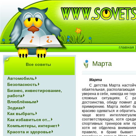
главная
Марта
Все советы
Автомобиль
Марта
Безопасность
С детства Марта настойч
обаятельная, располагающая 
Бизнес, инвестирование,
уверена в себе, никогда не те
работа
сложных ситуациях. С ра
Влюблённым
достоинства, обиду помнит 
примирению. Марта любит бы
Зодиак
красиво одеваться и обратит
Как выбрать
чаще всего интеллектуа
Как избавиться от...
соответствующую, хотя среди
спортивных тренеров или пр
Компьютеры, интернет
хотя не обделена вниманием
Красота и здоровье
правило, в браке бывает