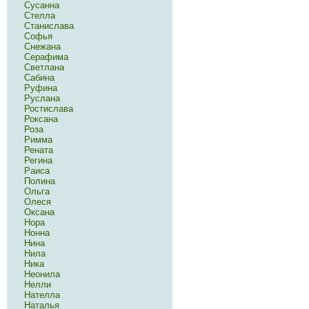
Сусанна
Стелла
Станислава
Софья
Снежана
Серафима
Светлана
Сабина
Руфина
Руслана
Ростислава
Роксана
Роза
Римма
Рената
Регина
Раиса
Полина
Ольга
Олеся
Оксана
Нора
Нонна
Нина
Нила
Ника
Неонила
Нелли
Нателла
Наталья