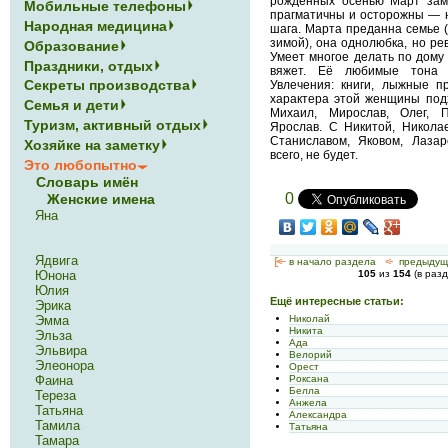
рождённых осенью Март зам
Мобильные телефоны
прагматичны и осторожны — н
Народная медицина
шага. Марта преданна семье 
зимой), она однолюбка, но рев
Образование
Умеет многое делать по дому 
Праздники, отдых
вяжет. Её любимые тона 
Секреты производства
Увлечения: книги, лыжные пр
характера этой женщины подх
Семья и дети
Михаил, Мирослав, Олег, П
Туризм, активный отдых
Ярослав. С Никитой, Никола
Станиславом, Яковом, Лаза
Хозяйке на заметку
всего, не будет.
Это любопытно
Словарь имён
0
Женские имена
Яна
Ядвига
[<—
в начало раздела
<-
предыдущ
Юнона
105
из
154
(в раз
Юлия
Ещё интересные статьи:
Эрика
Николай
Эмма
Никита
Эльза
Ада
Эльвира
Велорий
Элеонора
Орест
Роксана
Фаина
Белла
Тереза
Анжела
Татьяна
Александра
Тамила
Татьяна
Тамара