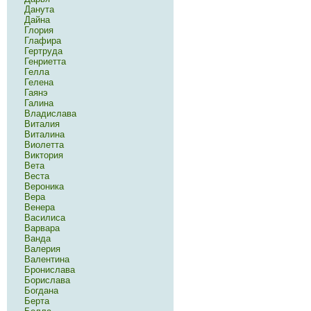
Данута
Дайна
Глория
Глафира
Гертруда
Генриетта
Гелла
Гелена
Гаянэ
Галина
Владислава
Виталия
Виталина
Виолетта
Виктория
Вета
Веста
Вероника
Вера
Венера
Василиса
Варвара
Ванда
Валерия
Валентина
Бронислава
Борислава
Богдана
Берта