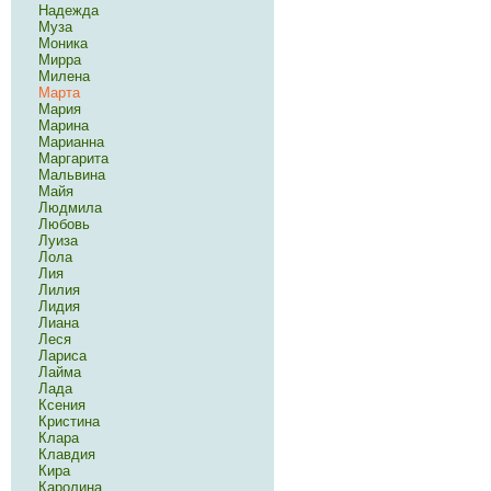
Надежда
Муза
Моника
Мирра
Милена
Марта
Мария
Марина
Марианна
Маргарита
Мальвина
Майя
Людмила
Любовь
Луиза
Лола
Лия
Лилия
Лидия
Лиана
Леся
Лариса
Лайма
Лада
Ксения
Кристина
Клара
Клавдия
Кира
Каролина