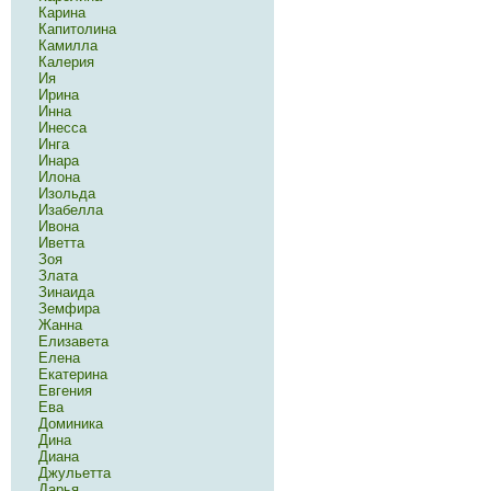
Карина
Капитолина
Камилла
Калерия
Ия
Ирина
Инна
Инесса
Инга
Инара
Илона
Изольда
Изабелла
Ивона
Иветта
Зоя
Злата
Зинаида
Земфира
Жанна
Елизавета
Елена
Екатерина
Евгения
Ева
Доминика
Дина
Диана
Джульетта
Дарья