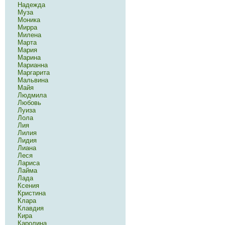
Надежда
Муза
Моника
Мирра
Милена
Марта
Мария
Марина
Марианна
Маргарита
Мальвина
Майя
Людмила
Любовь
Луиза
Лола
Лия
Лилия
Лидия
Лиана
Леся
Лариса
Лайма
Лада
Ксения
Кристина
Клара
Клавдия
Кира
Каролина