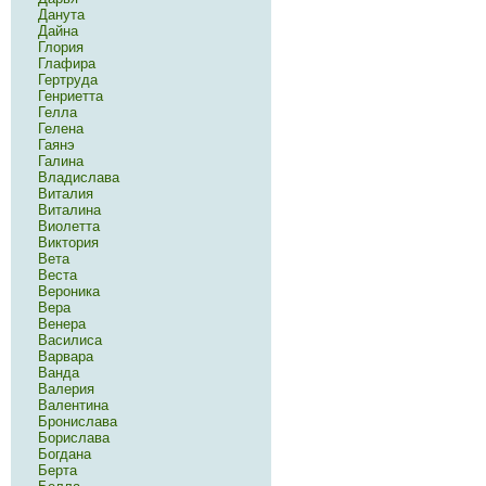
Данута
Дайна
Глория
Глафира
Гертруда
Генриетта
Гелла
Гелена
Гаянэ
Галина
Владислава
Виталия
Виталина
Виолетта
Виктория
Вета
Веста
Вероника
Вера
Венера
Василиса
Варвара
Ванда
Валерия
Валентина
Бронислава
Борислава
Богдана
Берта