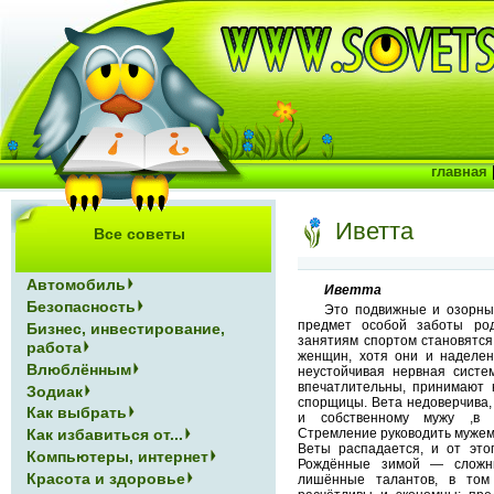
главная
Иветта
Все советы
Автомобиль
Иветта
Безопасность
Это подвижные и озорны
предмет особой заботы род
Бизнес, инвестирование,
занятиям спортом становятся 
работа
женщин, хотя они и наделен
Влюблённым
неустойчивая нервная систе
впечатлительны, принимают 
Зодиак
спорщицы. Вета недоверчива,
Как выбрать
и собственному мужу ,в 
Как избавиться от...
Стремление руководить мужем 
Веты распадается, и от этог
Компьютеры, интернет
Рождённые зимой — сложны
Красота и здоровье
лишённые талантов, в том