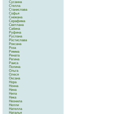
Сусанна
Стелла
Станислава
Софья
Снежана
Серафима
Светлана
Сабина
Руфина
Руслана
Ростислава
Роксана
Роза
Римма
Рената
Регина
Раиса
Полина
Ольга
Олеся
Оксана
Нора
Нонна
Нина
Нила
Ника
Неонила
Нелли
Нателла
Наталья