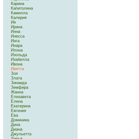
Карина
Капитолина
Камилла
Калерия
Ия
Ирина
Инна
Инесса
Инга
Инара
Илона
Изольда
Изабелла
Ивона
Иветта
Зоя
Злата
Зинаида
Земфира
Жанна
Елизавета
Елена
Екатерина
Евгения
Ева
Доминика
Дина
Диана
Джульетта
Дарья