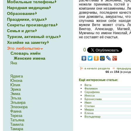
расчётливы и экономны; пре
Мобильные телефоны
нежели принимать гостей у 
Народная медицина
компании они незаменимы. Л
доверчивы, последнее качест
Образование
они домовиты, аккуратны, чт
Праздники, отдых
спутника жизни себе наход
Секреты производства
мужем Вете может стать Лев
Виктор, Александр, Матвей
Семья и дети
Мужчины по имени Николай, А
Туризм, активный отдых
не составят её счастья.
Хозяйке на заметку
Это любопытно
0
Словарь имён
Женские имена
Яна
[<—
в начало раздела
<-
предыдущ
66
из
154
(в раз
Ядвига
Ещё интересные статьи:
Юнона
Юлия
Вета
Филимон
Эрика
Серафима
Эмма
Инесса
Эльза
Бронислава
Эльвира
Иван
Степан
Элеонора
Мирра
Фаина
Елена
Тереза
Вольдемар
Татьяна
Тамила
Тамара