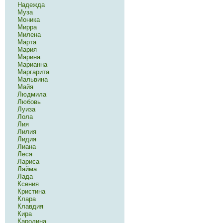
Надежда
Муза
Моника
Мирра
Милена
Марта
Мария
Марина
Марианна
Маргарита
Мальвина
Майя
Людмила
Любовь
Луиза
Лола
Лия
Лилия
Лидия
Лиана
Леся
Лариса
Лайма
Лада
Ксения
Кристина
Клара
Клавдия
Кира
Каролина