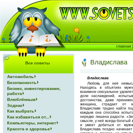
главная
Владислава
Все советы
Автомобиль
Владислава
Безопасность
Любовь для неё немыс
Находясь в объятиях мужч
Бизнес, инвестирование,
взаимное сексуальное удовлет
работа
доли наслаждений, испытыв
Влюблённым
достоинства, даже принижен
женщина, страдает от не
Зодиак
Владиславе трудно найти по
Как выбрать
каждым она способна испыта
Как избавиться от...
нередко лишена радости. «Зи
смысле, у неё всегда богатый 
Компьютеры, интернет
и умеет добиться от мужчи
Красота и здоровье
Владислава поздно начинает