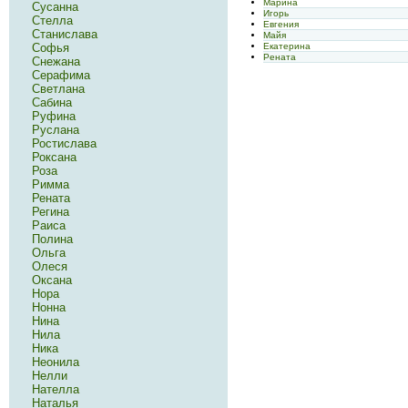
Марина
Сусанна
Игорь
Стелла
Евгения
Станислава
Майя
Екатерина
Софья
Рената
Снежана
Серафима
Светлана
Сабина
Руфина
Руслана
Ростислава
Роксана
Роза
Римма
Рената
Регина
Раиса
Полина
Ольга
Олеся
Оксана
Нора
Нонна
Нина
Нила
Ника
Неонила
Нелли
Нателла
Наталья