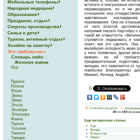
активна и, похоже, не испы
Мобильные телефоны
вступать в сексуальные конта
Народная медицина
неравнодушна, но и не де
отношения она отождествляе
Образование
чувственные наслаждени
Праздники, отдых
переживания. Она не отказыв
Секреты производства
от него богатой эротичес
напрямик сказать партнёру о 
Семья и дети
такой же открытости. «Весенн
Туризм, активный отдых
стремится лидировать в сек
знает, как это сделать. Она
Хозяйке на заметку
малейшую холодность мужа рас
Это любопытно
у него появилась другая жен
Словарь имён
мужчин, но ей требуетс
предварительная подготовк
Женские имена
женщин, что зажигаются от од
Яна
Наиболее благоприятны дл
Михаил, Леонид, Андрей.
Ядвига
Юнона
0
Юлия
Эрика
Эмма
Эльза
[<—
в начало раздела
<-
предыдущ
Эльвира
40
из
154
(в раз
Элеонора
Фаина
Ещё интересные статьи:
Тереза
Ада
Татьяна
Ванда
Тамила
Владислав
Павел
Тамара