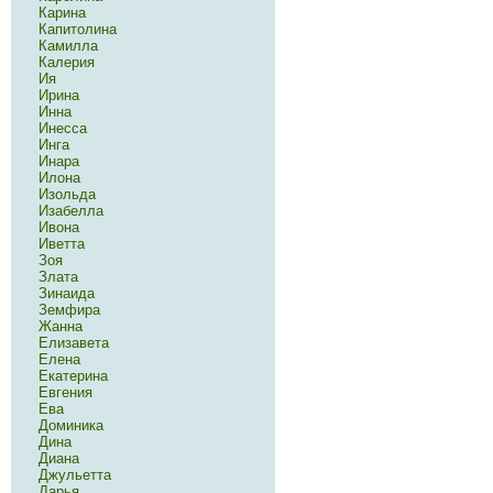
Карина
Капитолина
Камилла
Калерия
Ия
Ирина
Инна
Инесса
Инга
Инара
Илона
Изольда
Изабелла
Ивона
Иветта
Зоя
Злата
Зинаида
Земфира
Жанна
Елизавета
Елена
Екатерина
Евгения
Ева
Доминика
Дина
Диана
Джульетта
Дарья