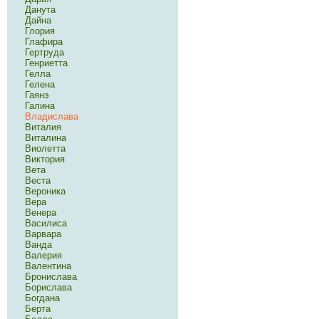
Данута
Дайна
Глория
Глафира
Гертруда
Генриетта
Гелла
Гелена
Гаянэ
Галина
Владислава
Виталия
Виталина
Виолетта
Виктория
Вета
Веста
Вероника
Вера
Венера
Василиса
Варвара
Ванда
Валерия
Валентина
Бронислава
Борислава
Богдана
Берта