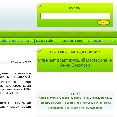
поиск
работа на sovets.ru
|
карта сайта
|
прислать совет
|
спросить совета
ЧТО ТАКОЕ МЕТОД РЭЙКИ?
Отвечает практикующий мастер Рейки
18 апреля 2007
Анна Соколова
 административным и
оло 169000 жителей.
VI века как столица
ле чего город начал
кую колонию в 1894
теги:
рства Бенин.
Африка
,
пустыня
,
саванна
,
охота
,
негры
,
город
,
столица
,
итуты (в том числе
история
,
культура
,
искусство
,
архитектура
,
регион
,
рабы
,
сад и музеи, среди
государство
,
залив
,
колония
,
рыболовство