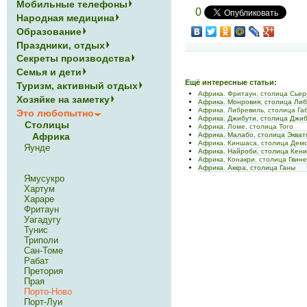
Мобильные телефоны
0
Народная медицина
Образование
Праздники, отдых
Секреты производства
Семья и дети
Ещё интересные статьи:
Туризм, активный отдых
Африка. Фритаун, столица Сье
Хозяйке на заметку
Африка. Монровия, столица Ли
Африка. Либревиль, столица Га
Это любопытно
Африка. Джибути, столица Джи
Столицы
Африка. Ломе, столица Того
Африка
Африка. Малабо, столица Экват
Африка. Киншаса, столица Демо
Яунде
Африка. Найроби, столица Кен
Африка. Конакри, столица Гвин
Африка. Аккра, столица Ганы
Ямусукро
Хартум
Хараре
Фритаун
Уагадугу
Тунис
Триполи
Сан-Томе
Рабат
Претория
Прая
Порто-Ново
Порт-Луи