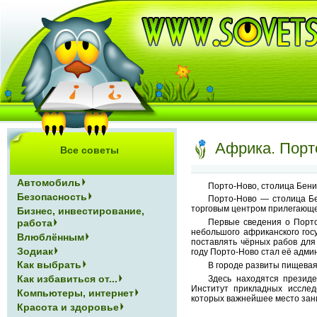
Африка. Порт
Все советы
Автомобиль
Порто-Ново, столица Бени
Безопасность
Порто-Ново — столица Бе
торговым центром прилегающег
Бизнес, инвестирование,
работа
Первые сведения о Порто-
небольшого африканского госу
Влюблённым
поставлять чёрных рабов для
Зодиак
году Порто-Ново стал её адми
Как выбрать
В городе развиты пищева
Как избавиться от...
Здесь находятся президе
Институт прикладных исслед
Компьютеры, интернет
которых важнейшее место зан
Красота и здоровье