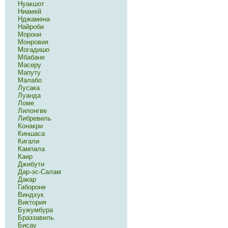
Нуакшот
Ниамей
Нджамена
Найроби
Морони
Монровия
Могадишо
Мбабане
Масеру
Мапуту
Малабо
Лусака
Луанда
Ломе
Лилонгве
Либревиль
Конакри
Киншаса
Кигали
Кампала
Каир
Джибути
Дар-эс-Салам
Дакар
Габороне
Виндхук
Виктория
Бужумбура
Браззавиль
Бисау