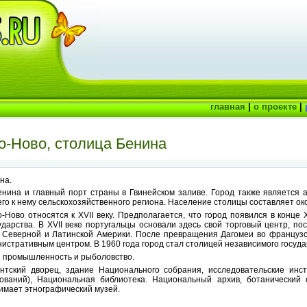
главная
|
о проекте
|
о-Ново, столица Бенина
на.
нина и главный порт страны в Гвинейском заливе. Город также является
о к нему сельскохозяйственного региона. Население столицы составляет ок
Ново относятся к XVII веку. Предполагается, что город появился в конце X
дарства. В XVII веке португальцы основали здесь свой торговый центр, пос
 Северной и Латинской Америки. После превращения Дагомеи во французс
нистративным центром. В 1960 года город стал столицей независимого госуда
я промышленность и рыболовство.
нтский дворец, здание Национального собрания, исследовательские инст
ований), Национальная библиотека. Национальный архив, ботанический 
имает этнографический музей.