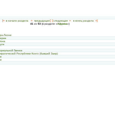
[<—
в начало раздела
<-
предыдущая
] [
следующая
->
в конец раздела
->]
41
из
53
(в разделе
«
Африка
»
)
рра-Леоне
берии
бона
бути
ориальной Гвинеи
кратической Республики Конго (бывший Заир)
ии
еи