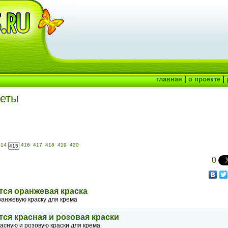
главная
|
о проекте
|
веты
414
416
417
418
419
420
0
тся оранжевая краска
ранжевую краску для крема
тся красная и розовая краски
асную и розовую краски для крема