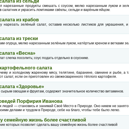
салата из сельди
л нарезанные продукты смешать с соусом, мелко нарезанным луком и зел
в салатник и украсить ломтиками свёклы, сельди и варёным яйцом.
салата из крабов
у нарезать зелёный салат, оставив несколько листиков для украшения, и
салата из трески
ами огурца, мелко нарезанным зелёным луком, натёртым хреном и ветками зе
салата «Весна»
ат слегка посолить; соус подать отдельно в соуснике.
картофельного салата
ячему и холодному жареному мясу, телятине, баранине, свинине и рыбе, а т
от салат, если он приготовлен из свежесваренного тёплого картофеля.
салата «Здоровье»
я сырым овощам и фруктам, содержит значительное количество витаминов.
поведей Порфирия Иванова
х людей — становись и занимай Своё Место в Природе. Оно никем не занято 
своими делами и трудом в Природе, себе на благо, чтобы тебе было легко.
шу семейную жизнь более счастливой
ние которых позволит сделать вашу семейную жизнь более счастливой