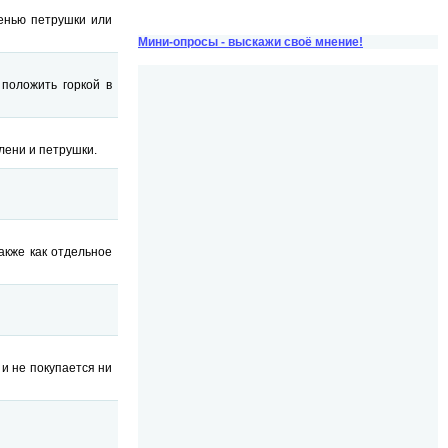
енью петрушки или
Мини-опросы - выскажи своё мнение!
 положить горкой в
лени и петрушки.
акже как отдельное
и не покупается ни