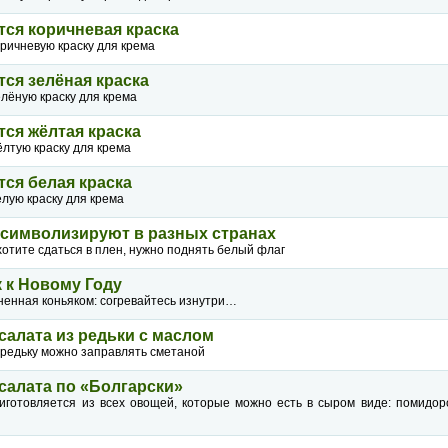
тся коричневая краска
ричневую краску для крема
тся зелёная краска
лёную краску для крема
тся жёлтая краска
лтую краску для крема
тся белая краска
лую краску для крема
и символизируют в разных странах
 хотите сдаться в плен, нужно поднять белый флаг
 к Новому Году
ненная коньяком: согревайтесь изнутри…
салата из редьки с маслом
 редьку можно заправлять сметаной
салата по «Болгарски»
иготовляется из всех овощей, которые можно есть в сыром виде: помидоро