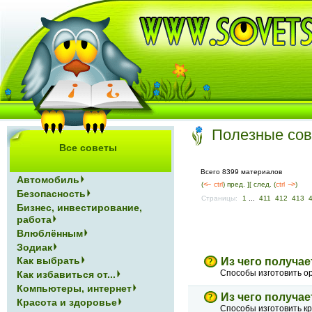
Полезные со
Все советы
Всего 8399 материалов
Автомобиль
(
<--
ctrl
) пред. ]
[ след. (
ctrl
-->
)
Безопасность
Страницы:
1
...
411
412
413
Бизнес, инвестирование,
работа
Влюблённым
Зодиак
Как выбрать
Из чего получае
Способы изготовить о
Как избавиться от...
Компьютеры, интернет
Из чего получае
Красота и здоровье
Способы изготовить кр