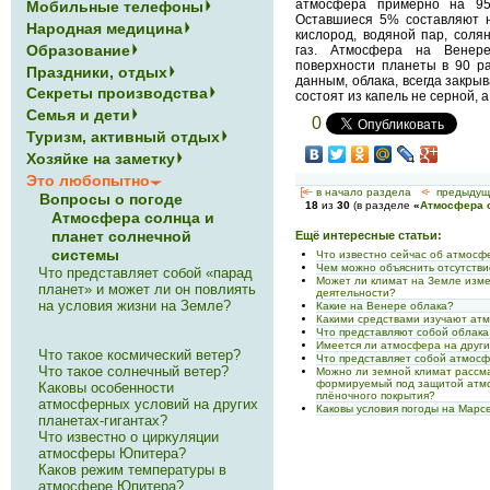
атмосфера примерно на 95%
Мобильные телефоны
Оставшиеся 5% составляют н
Народная медицина
кислород, водяной пар, соля
Образование
газ. Атмосфера на Венер
поверхности планеты в 90 р
Праздники, отдых
данным, облака, всегда закры
Секреты производства
состоят из капель не серной, 
Семья и дети
0
Туризм, активный отдых
Хозяйке на заметку
Это любопытно
[<—
в начало раздела
<-
предыдущ
Вопросы о погоде
18
из
30
(в разделе
«
Атмосфера с
Атмосфера солнца и
планет солнечной
Ещё интересные статьи:
системы
Что известно сейчас об атмос
Чем можно объяснить отсутств
Что представляет собой «парад
Может ли климат на Земле изме
планет» и может ли он повлиять
деятельности?
на условия жизни на Земле?
Какие на Венере облака?
Какими средствами изучают ат
Что представляют собой облак
Имеется ли атмосфера на други
Что такое космический ветер?
Что представляет собой атмос
Что такое солнечный ветер?
Можно ли земной климат рассм
формируемый под защитой атмо
Каковы особенности
плёночного покрытия?
атмосферных условий на других
Каковы условия погоды на Марс
планетах-гигантах?
Что известно о циркуляции
атмосферы Юпитера?
Каков режим температуры в
атмосфере Юпитера?