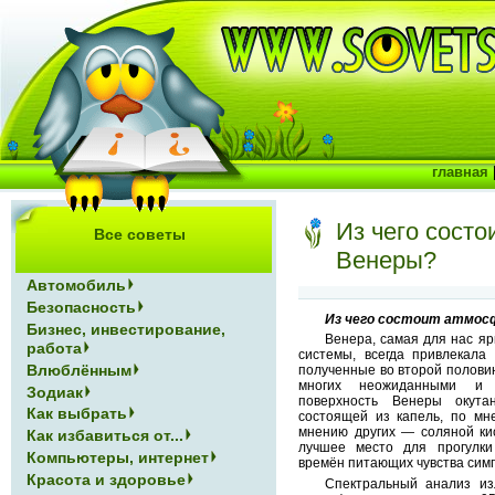
главная
Из чего сост
Все советы
Венеры?
Автомобиль
Безопасность
Из чего состоит атмос
Бизнес, инвестирование,
Венера, самая для нас яр
работа
системы, всегда привлекала
Влюблённым
полученные во второй половин
многих неожиданными и
Зодиак
поверхность Венеры окута
Как выбрать
состоящей из капель, по мн
мнению других — соляной ки
Как избавиться от...
лучшее место для прогулки
Компьютеры, интернет
времён питающих чувства сим
Красота и здоровье
Спектральный анализ из