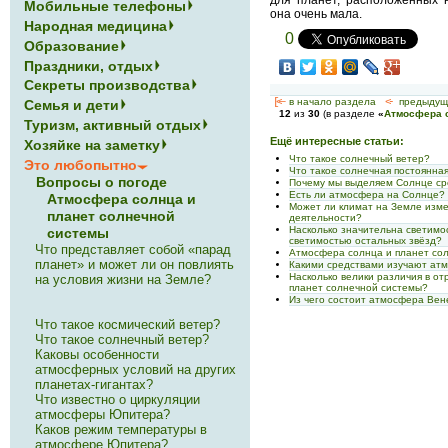
для планет, расположенных 
Мобильные телефоны
она очень мала.
Народная медицина
0
Образование
Праздники, отдых
Секреты производства
[<—
в начало раздела
<-
предыдущ
Семья и дети
12
из
30
(в разделе
«
Атмосфера с
Туризм, активный отдых
Ещё интересные статьи:
Хозяйке на заметку
Что такое солнечный ветер?
Это любопытно
Что такое солнечная постоянна
Вопросы о погоде
Почему мы выделяем Солнце ср
Есть ли атмосфера на Солнце?
Атмосфера солнца и
Может ли климат на Земле изме
планет солнечной
деятельности?
Насколько значительна светимо
системы
светимостью остальных звёзд?
Что представляет собой «парад
Атмосфера солнца и планет со
планет» и может ли он повлиять
Какими средствами изучают ат
Насколько велики различия в о
на условия жизни на Земле?
планет солнечной системы?
Из чего состоит атмосфера Ве
Что такое космический ветер?
Что такое солнечный ветер?
Каковы особенности
атмосферных условий на других
планетах-гигантах?
Что известно о циркуляции
атмосферы Юпитера?
Каков режим температуры в
атмосфере Юпитера?