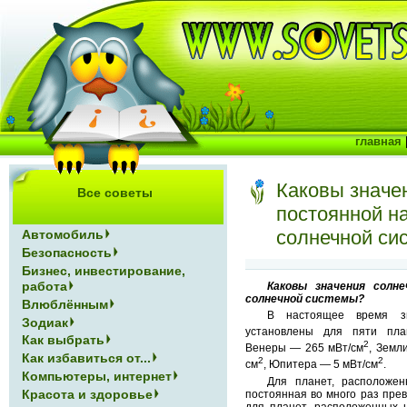
главная
Каковы значе
Все советы
постоянной н
солнечной си
Автомобиль
Безопасность
Бизнес, инвестирование,
работа
Каковы значения солн
солнечной системы?
Влюблённым
В настоящее время зн
Зодиак
установлены для пяти пл
Как выбрать
2
Венеры — 265 мВт/см
, Земл
Как избавиться от...
2
2
см
, Юпитера — 5 мВт/см
.
Компьютеры, интернет
Для планет, расположен
Красота и здоровье
постоянная во много раз прев